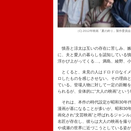
（C) 2012年映画「夏の終り」製作委員会
慎吾と涼太は互いの存在に苦しみ、嫉
に、夫と愛人の暮らしを認知している
浮かび上がってくる…。満島、綾野、
とくると、未見の人はドロドロなイメ
ロしたものを感じさせない。その理由
ている。登場人物に対して一定の距離
られるが、全体的に“大人の映画”とい
それは、本作の時代設定が昭和30年
漫画が基になることが多いが、昭和30
画化され“文芸映画”と呼ばれるジャン
名匠が存在し、彼らは大人の映画を撮
や成瀬の世界に近づこうとしている姿