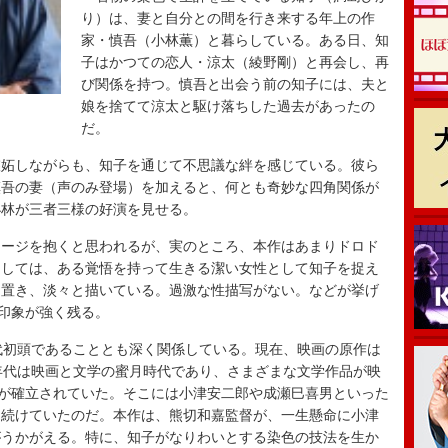
り）は、妻と自分との間を行き来する年上の作
家・慎吾（小林薫）と暮らしている。ある日、知
子はかつての恋人・涼太（綾野剛）と再会し、再
び関係を持つ。慎吾と出会う前の知子には、夫と
娘を捨てて涼太と駆け落ちした過去があったの
だ。
妬しながらも、知子を通じて不思議な絆を感じている。彼ら
慎吾の妻（声のみ登場）を加えると、何とも奇妙な四角関係が
小林が三者三様の好演を見せる。
ージを抱くと思われるが、実のところ、本作はあまりドロド
としては、ある覚悟を持って生きる潔い女性として知子を捉え
を置き、淡々と描いている。過激な性描写がない。などが挙げ
う印象が強く残る。
代初頭であることとも深く関係している。現在、映画の原作は
年代は映画と文学の蜜月時代であり、さまざまな文学作品が映
ルが確立されていた。そこには小津安二郎や成瀬巳喜男といった
り続けていたのだ。本作は、熊切和嘉監督が、一生懸命に小津
がうかがえる。特に、知子がなりわいとする染色の技法を生か