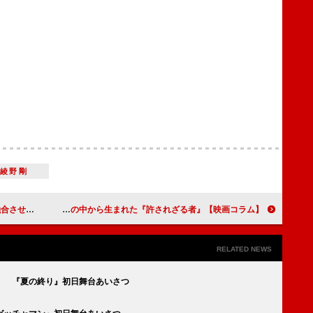
綾野剛
 最後の１日』
【映画コラム】日米の映画交流の中から生まれた『許されざる者』
RELATED NEWS
」 『夏の終り』初日舞台あいさつ