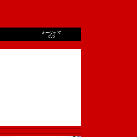
オーヴォ
OVO