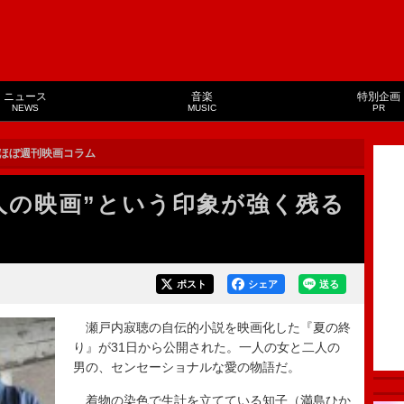
ニュース
音楽
特別企画
NEWS
MUSIC
PR
ほぼ週刊映画コラム
人の映画”という印象が強く残る
ポスト
シェア
送る
瀬戸内寂聴の自伝的小説を映画化した『夏の終
り』が31日から公開された。一人の女と二人の
男の、センセーショナルな愛の物語だ。
着物の染色で生計を立てている知子（満島ひか