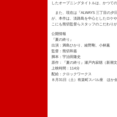
したオープニングタイトルは、かつて
また、現在は『ALWAYS 三丁目の夕
が、本作は、淡路島を中心としたロケや
こにも熊切監督らスタッフのこだわり
公開情報
『夏の終り』
出演：満島ひかり、綾野剛、小林薫
監督：熊切和嘉
脚本：宇治田隆史
原作：『夏の終り』瀬戸内寂聴（新潮
上映時間：114分
配給：クロックワークス
８月31日（土）有楽町スバル座 ほか