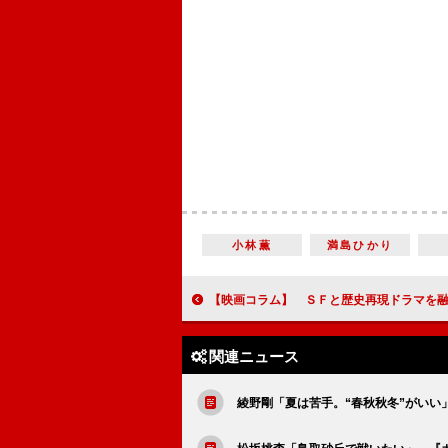
小林薫
満島ひかり
【映画コラム】 ＳＦと歴史再現ドラマを融合させた『劇場版タイムスクープハンター 安土城
関連ニュース
綾野剛「夏は苦手。“春秋秋冬”がいい