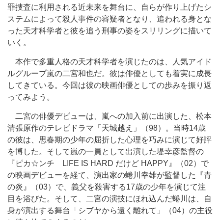
罪捜査に利用される近未来を舞台に、自らが作り上げたシ
ステムによって殺人事件の容疑者となり、追われる身とな
った天才科学者と彼を追う刑事の姿をスリリングに描いて
いく。
本作で多重人格の天才科学者を演じたのは、人気アイド
ルグループ嵐の二宮和也だ。彼は俳優としても着実に成長
してきている。今回は彼の映画俳優としての歩みを振り返
ってみよう。
二宮の俳優デビューは、嵐への加入前に出演した、松本
清張原作のテレビドラマ「天城越え」（98）。当時14歳
の彼は、思春期の少年の屈折した心理を巧みに演じて好評
を博した。そして嵐の一員として出演した堤幸彦監督の
『ピカ☆ンチ LIFE IS HARD だけど HAPPY』（02）で
の映画デビューを経て、演出家の蜷川幸雄が監督した『青
の炎』（03）で、義父を殺害する17歳の少年を演じて注
目を浴びた。そして、二宮の演技にほれ込んだ蜷川は、自
身が演出する舞台「シブヤから遠く離れて」（04）の主役