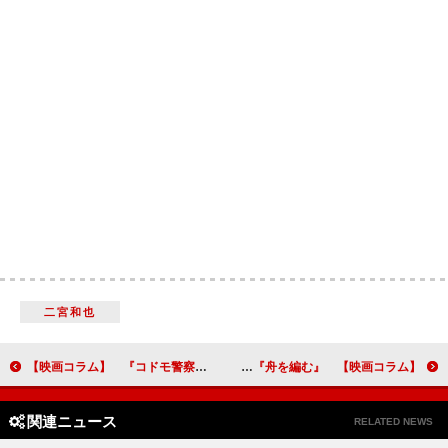
二宮和也
【映画コラム】 『コドモ警察』で思い出した『ダウンタウン物語』
【映画コラム】 辞書作りのハウツーを映像で見せる『舟を編む』
関連ニュース
RELATED NEWS