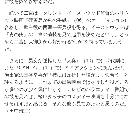
に彼を抜てきするのだ。
続いて二宮は、クリント・イーストウッド監督のハリウ
ッド映画『硫黄島からの手紙』（06）のオーディションに
合格し、準主役の西郷一等兵役を得る。イーストウッドは
『青の炎』の二宮の演技を見て起用を決めたという。どう
やら二宮は大御所から好かれる“何か”を持っているよう
だ。
さらに、男女が逆転した『大奥』（10）では時代劇に、
また『GANTZ』（11）ではＳＦアクションに挑んだが、
演出家の三谷幸喜が「彼には屈折した役がよく似合う」と
評するように、これまでの出演映画ではそうした役どころ
が多いのが少々気に掛かる。テレビのバラエティー番組で
の彼を見れば、軽いタッチのコメディー映画も十分にこな
せるはずだと感じる。そんな彼も見てみたいと思うのだ。
（田中雄二）