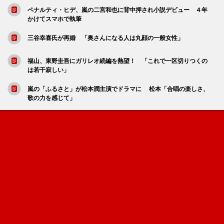
ペナルティ・ヒデ、嵐の二宮和也に背中押され小説デビュー ４年
かけてスマホで執筆
三谷幸喜氏が再婚 「奥さんになる人は丸顔の一般女性」
福山、東野圭吾にガリレオ続編を熱望！ 「これで一区切りつくの
は若干寂しい」
嵐の「ふるさと」が松本潤主演でドラマに 松本「合唱の楽しさ、
歌の力を感じて」