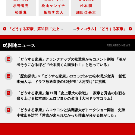
杉野遥亮
松山ケンイチ
松本潤
松重豊
板垣李光人
細田佳央太
「どうする家康」第31回「史上最大の決戦」 家康と秀吉の決戦を盛り上げる松本潤とムロツヨシの名演【大河ドラマコラム】
「どうする家康」第35回「欲望の怪物」 物語を左右する家康、秀吉、三成のトライアングル【大河ドラマコラム】
関連ニュース
RELATED NEWS
「どうする家康」クランクアップの松重豊からコメント到着 「涙が
出そうになるほど『松本潤くん頑張れ！』と思っている」
「歴史探偵」×「どうする家康」のコラボSPに松本潤が出演 板垣
李光人は、ドラマ放送直後の30秒PR“大河受け”に挑戦
「どうする家康」第31回「史上最大の決戦」 家康と秀吉の決戦を
盛り上げる松本潤とムロツヨシの名演【大河ドラマコラム】
「どうする家康」ムロツヨシと浜野謙太がトークショー開催 史跡
小牧山を訪問「秀吉が来られなかった理由が分かる気がした」