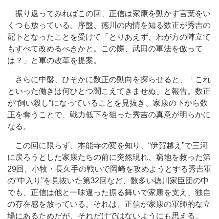
振り返ってみればこの回、正信は家康を動かす言葉をい
くつも放っている。序盤、徳川の内情を知る数正が秀吉の
配下となったことを受けて「とりあえず、わが方の陣立て
もすべて改めるべきかと。この際、武田の軍法を倣って
は？」と軍の改革を提案。
さらに中盤、ひそかに数正の動向を探らせると、「これ
といった働きは何ひとつ聞こえてきませぬ」と報告。数正
が“飼い殺し”になっていることを見抜き、家康の下から数
正を奪うことで、戦力低下を狙った秀吉の真意が明らかに
なる。
この回に限らず、本能寺の変を知り、“伊賀越え”で三河
に戻ろうとした家康たちの前に突然現れ、窮地を救った第
29回、小牧・長久手の戦いで岡崎を攻めようとする秀吉軍
の“中入り”を見抜いた第32回など、数多い徳川家臣団の中
でも、正信は他と一味違った振る舞いで家康を支え、独自
の存在感を放っている。それは、正信が家康の軍師的な立
場にあるためだが、それだけではないようにも思える。