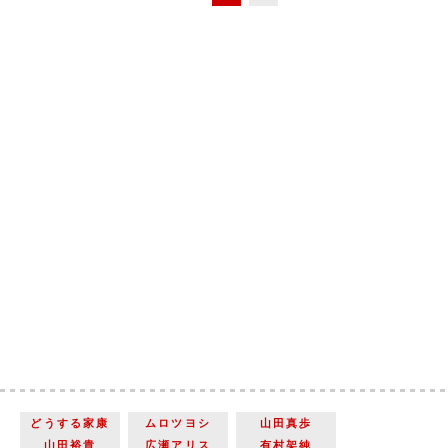
どうする家康
ムロツヨシ
山田真歩
山田裕貴
広瀬アリス
有村架純