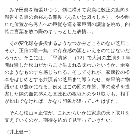
みそ田楽を頬張りつつ、斜に構えて家康に数正の動向を
報告する際の余裕ある態度（あるいは図々しさ）。やや離
れた位置から秀吉への臣従を巡る家臣団の議論を眺め、的
確に言葉を放つ際のキリっとした表情…。
その変化球を多投するようなつかみどころのない芝居こ
そが、正信の唯一無二の存在感の源といえるのではないだ
ろうか。そこには、「平清盛」（12）で大河の主演を１年
間経験した松山だからこそ生まれる味わいというか、余裕
のようなものすら感じられる。そしてそれが、家康役の松
本をはじめとする共演者の芝居まで際立たせ、結果的に物
語がより豊かになる。例えばこの回の序盤、軍の改革を提
案した際の血気盛んな直政役の板垣とのやり取りも、相手
が松山でなければ、かなり印象が違っていたはずだ。
そんな松山＝正信が、これからいかに家康の天下取りを
支えていくのか。期待を込めて見守っていきたい。
（井上健一）