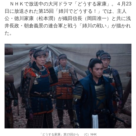
ＮＨＫで放送中の大河ドラマ「どうする家康」。４月23
日に放送された第15回「姉川でどうする！」では、主人
公・徳川家康（松本潤）が織田信長（岡田准一）と共に浅
井長政・朝倉義景の連合軍と戦う「姉川の戦い」が描かれ
た。
「どうする家康」第15回から （C）NHK