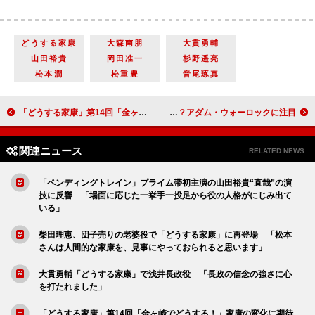
どうする家康
大森南朋
大貫勇輔
山田裕貴
岡田准一
杉野遥亮
松本潤
松重豊
音尾琢真
「どうする家康」第14回「金ヶ崎でどうする！」家康の変化に期待高まる新章の幕開け【大河ドラマコラム】
ガーディアンズに立ちはだかる敵は全身黄金に輝く男 マーベルの超重要人物！？アダム・ウォーロックに注目！
関連ニュース
RELATED NEWS
「ペンディングトレイン」プライム帯初主演の山田裕貴“直哉”の演
技に反響 「場面に応じた一挙手一投足から役の人格がにじみ出て
いる」
柴田理恵、団子売りの老婆役で「どうする家康」に再登場 「松本
さんは人間的な家康を、見事にやっておられると思います」
大貫勇輔「どうする家康」で浅井長政役 「長政の信念の強さに心
を打たれました」
「どうする家康」第14回「金ヶ崎でどうする！」家康の変化に期待