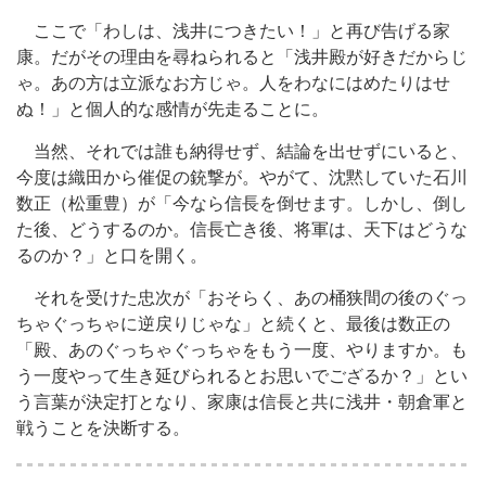
ここで「わしは、浅井につきたい！」と再び告げる家
康。だがその理由を尋ねられると「浅井殿が好きだからじ
ゃ。あの方は立派なお方じゃ。人をわなにはめたりはせ
ぬ！」と個人的な感情が先走ることに。
当然、それでは誰も納得せず、結論を出せずにいると、
今度は織田から催促の銃撃が。やがて、沈黙していた石川
数正（松重豊）が「今なら信長を倒せます。しかし、倒し
た後、どうするのか。信長亡き後、将軍は、天下はどうな
るのか？」と口を開く。
それを受けた忠次が「おそらく、あの桶狭間の後のぐっ
ちゃぐっちゃに逆戻りじゃな」と続くと、最後は数正の
「殿、あのぐっちゃぐっちゃをもう一度、やりますか。も
う一度やって生き延びられるとお思いでござるか？」とい
う言葉が決定打となり、家康は信長と共に浅井・朝倉軍と
戦うことを決断する。