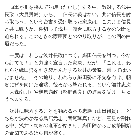
両軍が川を挟んで対峙（たいじ）する中、敵対する浅井
長政（大貫勇輔）から、「信長に義はない。共に信長を討
ち取ろう」という密書を受け取った家康は、このまま信長
と共に戦うか、裏切って浅井・朝倉に味方するかの決断を
迫られる。このときの家臣団とのやり取りが、この回の白
眉だった。
一度は「わしは浅井長政につく。織田信長を討つ。今な
ら討てる！」と力強く宣言した家康。だが、「これは、わ
れらと織田勢を引き裂かんとする浅井の策略。乗ってはい
けませぬ」「その通り、われらが織田勢に矛先を向け、朝
倉に背を向けた途端、後ろから撃たれる」という酒井忠次
（大森南朋）や榊原康政（杉野遥亮）の進言を受け、ちゅ
うちょする。
浅井に味方することを勧める本多忠勝（山田裕貴）、ど
ちらか決めかねる鳥居元忠（音尾琢真）など、意見が割れ
る中、浅井・朝倉の進軍が始まり、織田陣からは攻撃開始
の合図であるほら貝が響く。