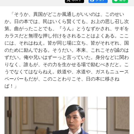
「そうか、異国がどこか風通しがいいのは、このせい
か。日の本では、民はいくら賢くても、お上の思し召し次
第。曲がったことでも、『うん』とうなずかされ、サギを
カラスだと無理な押し付けをされることはよくある。ここ
には、それはねえ。皆が同じ場に立ち、皆がそれぞれ、国
のために励んでおる。そうだい。本来、これこそが誠のは
ずだい。俺や兄いはずーっと言っていた。身分などに関わ
りなく、誰もが、その力を生かせる場で励むべきだと。こ
うでなくてはならねえ。鉄道や、水道や、ガスもニュース
ペーパーもだが、このことわりこそ、日の本に移さね
ば！」