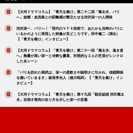
【大河ドラマコラム】「青天を衝け」第二十二回「篤太夫、パリ
へ」故郷・血洗島との距離感が際立たせる渋沢栄一の人間味
渋沢栄一、パリへ！「現代のＶＦＸ技術で、あたかも当時のパリに
いるかのように再現した映像が見どころです」田中健二（演出）
【「青天を衝け」インタビュー】
【大河ドラマコラム】「青天を衝け」第二十一回「篤太夫、遠き道
へ」熱量が高い栄一と冷静な慶喜、対照的な２人の芝居がシンクロ
した名シーン
「パリを訪れた昭武は、栄一の柔軟さや聡明さに引かれ、信頼関係
を築いていきます」板垣李光人（徳川昭武）【「青天を衝け」イン
タビュー】
【大河ドラマコラム】「青天を衝け」第十九回「勘定組頭 渋沢篤太
夫」目指す商売の在り方を示した栄一の言葉