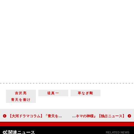
吉沢亮
堤真一
草なぎ剛
青天を衝け
【大河ドラマコラム】「青天を衝け」第二十二回「篤太夫、パリへ」故郷・血洗島との距離感が際立たせる渋沢栄一の人間味
【独占ニュース】『キネマの神様』娘役・寺島しのぶが、沢田研二の思いを明かす
関連ニュース
RELATED NEWS