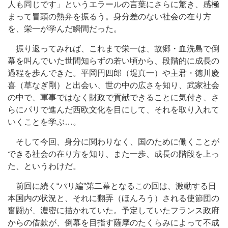
人も同じです」というエラールの言葉にさらに驚き、感極
まって冒頭の熱弁を振るう。身分差のない社会の在り方
を、栄一が学んだ瞬間だった。
振り返ってみれば、これまで栄一は、故郷・血洗島で倒
幕を叫んでいた世間知らずの若い頃から、段階的に成長の
過程を歩んできた。平岡円四郎（堤真一）や主君・徳川慶
喜（草なぎ剛）と出会い、世の中の広さを知り、武家社会
の中で、軍事ではなく財政で貢献できることに気付き、さ
らにパリで進んだ西欧文化を目にして、それを取り入れて
いくことを学ぶ…。
そして今回、身分に関わりなく、国のために働くことが
できる社会の在り方を知り、また一歩、成長の階段を上っ
た、というわけだ。
前回に続く“パリ編”第二幕となるこの回は、激動する日
本国内の状況と、それに翻弄（ほんろう）される使節団の
奮闘が、濃密に描かれていた。予定していたフランス政府
からの借款が、倒幕を目指す薩摩のたくらみによって不成