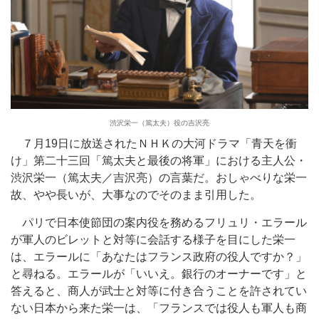
渋沢栄一（篤太夫）役の吉沢亮
７月19日に放送されたＮＨＫの大河ドラマ「青天を衝
け」第二十三回「篤太夫と最後の将軍」における主人公・
渋沢栄一（篤太夫／吉沢亮）の言葉だ。おしゃべりな栄一
故、やや長いが、大事なのでそのまま引用した。
パリで日本使節団の案内役を務めるフリュリ・エラール
が軍人のビレットと対等に会話する様子を目にした栄一
は、エラールに「あなたはフランス政府の役人ですか？」
と尋ねる。エラールが「いいえ。銀行のオーナーです」と
答えると、商人が武士と対等に付き合うことを許されてい
ない日本から来た栄一は、「フランスでは役人も軍人も商