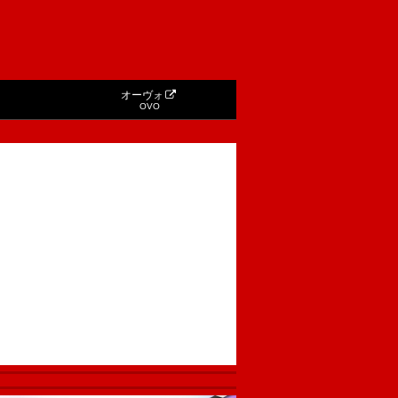
オーヴォ
OVO