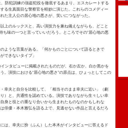
は、防犯訓練の強盗犯役を徹底するあまり、エスカレートする
とする生真面目な警察官を軽妙に演じた。これらのコメディー
かれた主人公の居心地の悪さが、笑いにつながった。
以上のルックスと、高い演技力を兼ね備えながらも、どこと
の持ち味の一つと言っていいだろう。ところでその“居心地の悪
のような言葉がある。「何かものごとについて語るときで
とができないタイプ」
のインタビューに掲載されたものだが、右か左か、白か黒かを
う。演技における“居心地の悪さ”の原点は、ひょっとしてこの
・幸夫と自分を比較して、「相当そのまま幸夫に近い」（劇
より）と、共通性を認めている。演技でありながら生々しい幸
、自身と役との重なり合いから生まれたものなのかもしれな
』は俳優・本木雅弘を語る上で、見逃せない作品と言えるだろ
には、幸夫に扮（ふん）した本木がインタビューに答えるド