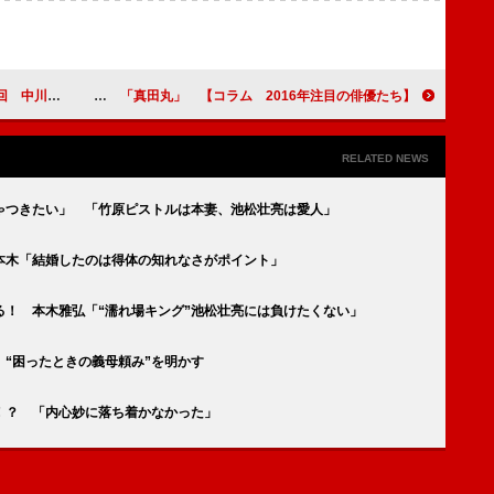
る２人 「真田丸」
【コラム 2016年注目の俳優たち】 第24回 哀川翔&岡本健一ほか 多彩な顔ぶれがそろった大坂五人衆 「真田丸」
RELATED NEWS
ゃつきたい」 「竹原ピストルは本妻、池松壮亮は愛人」
本木「結婚したのは得体の知れなさがポイント」
る！ 本木雅弘「“濡れ場キング”池松壮亮には負けたくない」
“困ったときの義母頼み”を明かす
！？ 「内心妙に落ち着かなかった」