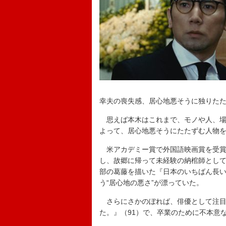
幸夫の喪失感、居心地悪そうに独りた
思えば本木はこれまで、モノや人、場
よって、居心地悪そうにたたずむ人物
米アカデミー賞で外国語映画賞を受賞
し、故郷に帰って未経験の納棺師とし
部の葛藤を描いた『日本のいちばん長い
う“居心地の悪さ”が漂っていた。
さらにさかのぼれば、俳優として注目を
た。』（91）で、卒業のために不本意