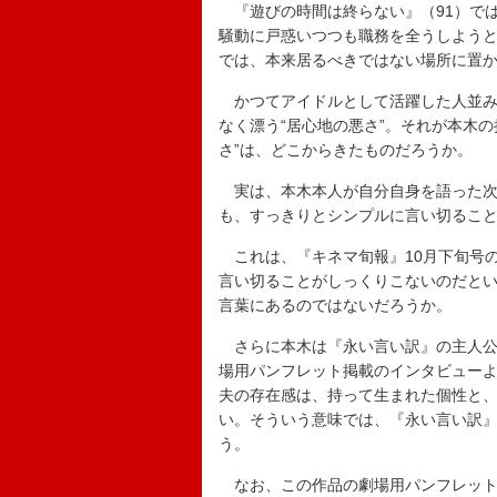
『遊びの時間は終らない』（91）で
騒動に戸惑いつつも職務を全うしよう
では、本来居るべきではない場所に置
かつてアイドルとして活躍した人並み
なく漂う“居心地の悪さ”。それが本木
さ”は、どこからきたものだろうか。
実は、本木本人が自分自身を語った次
も、すっきりとシンプルに言い切るこ
これは、『キネマ旬報』10月下旬号
言い切ることがしっくりこないのだとい
言葉にあるのではないだろうか。
さらに本木は『永い言い訳』の主人公
場用パンフレット掲載のインタビュー
夫の存在感は、持って生まれた個性と
い。そういう意味では、『永い言い訳
う。
なお、この作品の劇場用パンフレット