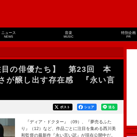
ニュース
音楽
特別企画
NEWS
MUSIC
PR
注目の俳優たち】 第23回 本
さが醸し出す存在感 『永い言
ポスト
シェア
送る
『ディア・ドクター』（09）、『夢売るふた
り』（12）など、作品ごとに注目を集める西川美
和監督の最新作『永い言い訳』が現在公開中だ。