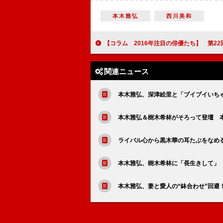
本木雅弘
西川美和
【コラム 2016年注目の俳優たち】 第22回 中川大志＆星野源 豊臣と徳川の後継者を演じ
関連ニュース
本木雅弘、深津絵里と「ブイブイいち
本木雅弘＆樹木希林がそろって登壇 
ライバル心から黒木華の耳たぶをなめ
本木雅弘、樹木希林に「長生きして」 
本木雅弘、妻と愛人の“鉢合わせ”回避