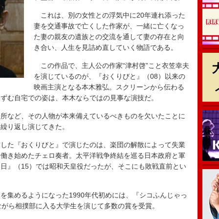
これは、別の女性との浮気中に20年連れ添った
妻を交通事故で亡くした作家が、一緒に亡くなっ
た妻の親友の遺族との交流を通して妻の存在と向
き合い、人生を見詰め直していく物語である。
この作品で、主人公の作家“津村啓”こと衣笠幸夫
を演じているのが、『おくりびと』（08）以来の
映画主演となる本木雅弘。スクリーンから伝わる
たずむ自宅での姿は、本木ならではの見事な演技だ。
所など、その人物が本来備えているべきものを欠いたことに
を繰り返し演じてきた。
した『おくりびと』で演じたのは、楽団の解散によって失業
て働き始めたチェロ奏者。太平洋戦争終結を巡る日本政府と軍
日』（15）では昭和天皇役だったが、そこにも敗戦直前とい
集めるようになった1990年代初めには、『シコふんじゃっ
ながら相撲部に入る大学生を演じて多数の賞を受賞。