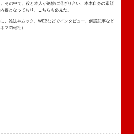
る。その中で、役と本人が絶妙に混ざり合い、本木自身の素顔
い内容となっており、こちらも必見だ。
に、雑誌やムック、WEBなどでインタビュー、解説記事など
キネマ旬報社）