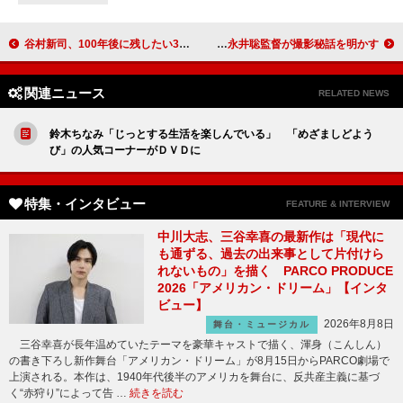
谷村新司、100年後に残したい30曲を2時間で！
妻夫木聡主演の映画『ジャッジ！』 永井聡監督が撮影秘話を明かす
関連ニュース
RELATED NEWS
鈴木ちなみ「じっとする生活を楽しんでいる」 「めざましどよう
び」の人気コーナーがＤＶＤに
特集・インタビュー
FEATURE & INTERVIEW
中川大志、三谷幸喜の最新作は「現代に
も通ずる、過去の出来事として片付けら
れないもの」を描く PARCO PRODUCE
2026「アメリカン・ドリーム」【インタ
ビュー】
2026年8月8日
舞台・ミュージカル
三谷幸喜が長年温めていたテーマを豪華キャストで描く、渾身（こんしん）
の書き下ろし新作舞台「アメリカン・ドリーム」が8月15日からPARCO劇場で
上演される。本作は、1940年代後半のアメリカを舞台に、反共産主義に基づ
く“赤狩り”によって告 …
続きを読む