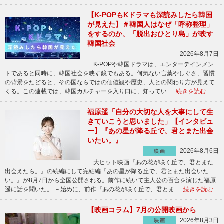
【K-POPもKドラマも深読みしたら韓国
が見えた】＃韓国人はなぜ「呼称整理」
をするのか、「脱出おひとり島」が映す
韓国社会
2026年8月7日
K-POPや韓国ドラマは、エンターテインメン
トであると同時に、韓国社会を映す鏡でもある。何気ない言葉やしぐさ、習慣
の背景をたどると、その国ならではの価値観や歴史、人との関わり方が見えて
くる。この連載では、韓国カルチャーを入り口に、知ってい …
続きを読む
福原遥「自分の大切な人を大事にして生
きていこうと思いました」【インタビュ
ー】『あの星が降る丘で、君とまた出会
いたい。』
2026年8月6日
映画
大ヒット映画『あの花が咲く丘で、君とまた
出会えたら。』の続編にして完結編『あの星が降る丘で、君とまた出会いた
い。』が8月7日から全国公開される。前作に続いて主人公の百合を演じた福原
遥に話を聞いた。 －始めに、前作『あの花が咲く丘で、君とま …
続きを読む
【映画コラム】7月の公開映画から
2026年8月3日
映画