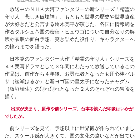
放送は毎週土曜、午後９時から（再放送は翌週土曜、午後４時３０分から）
放送中のＮＨＫ大河ファンタジーの新シリーズ「精霊の
守り人 悲しき破壊神」。もともと世界の歴史や世界遺産
が大好きだと公言する鈴木亮平が演じた、各国に情報網を
作るタルシュ帝国の密偵・ヒュウゴについて自分なりの解
釈や衣装の面白予想、突き詰めた役作り、キャラクターへ
の憧れまでを語った。
日本発のファンタジー大作「精霊の守り人」シリーズを
４Ｋ実写ドラマとして３年間にわたって放送しているこの
作品は、前作から４年後、お尋ね者となった女用心棒バル
サ（綾瀬はるか）と新ヨゴ国の皇太子になったチャグム
（板垣瑞生）の別れ別れとなった２人のそれぞれの冒険を
描く。
──出演が決まり、原作や前シリーズ、台本を読んだ印象はいかが
でしたか。
前シリーズを見て、予想以上に世界観が作られていまし
た。スケール感が大きくて。国の文化の違いなどが出てい