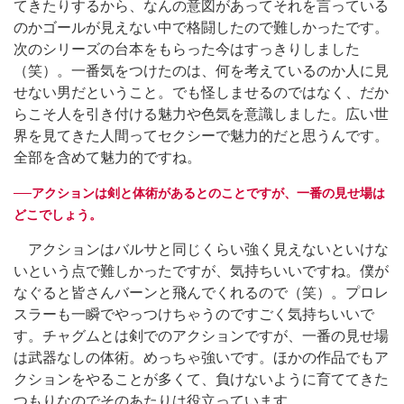
てきたりするから、なんの意図があってそれを言っている
のかゴールが見えない中で格闘したので難しかったです。
次のシリーズの台本をもらった今はすっきりしました
（笑）。一番気をつけたのは、何を考えているのか人に見
せない男だということ。でも怪しませるのではなく、だか
らこそ人を引き付ける魅力や色気を意識しました。広い世
界を見てきた人間ってセクシーで魅力的だと思うんです。
全部を含めて魅力的ですね。
──アクションは剣と体術があるとのことですが、一番の見せ場は
どこでしょう。
アクションはバルサと同じくらい強く見えないといけな
いという点で難しかったですが、気持ちいいですね。僕が
なぐると皆さんバーンと飛んでくれるので（笑）。プロレ
スラーも一瞬でやっつけちゃうのですごく気持ちいいで
す。チャグムとは剣でのアクションですが、一番の見せ場
は武器なしの体術。めっちゃ強いです。ほかの作品でもア
クションをやることが多くて、負けないように育ててきた
つもりなのでそのあたりは役立っています。