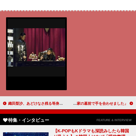
織田梨沙、あどけなさ残る等身大の中にも“女優”としての信念 女海賊役は「想像しづらくて難しかった」【精霊の守り人 悲しき破壊神】
「勘違いさせるようなことはしませんと祈りながら、小野家の墓前で手を合わせました」高橋一生（小野政次）【「おんな城主 直虎」インタビュー】
特集・インタビュー
FEATURE & INTERVIEW
【K-POPもKドラマも深読みしたら韓国