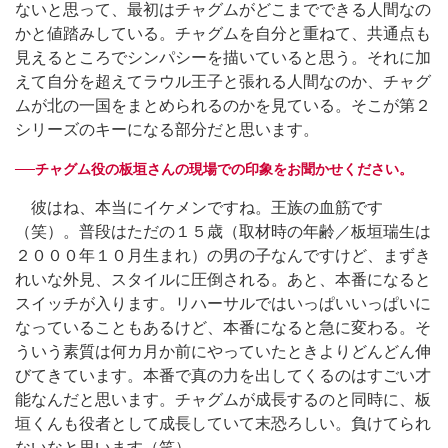
ないと思って、最初はチャグムがどこまでできる人間なの
かと値踏みしている。チャグムを自分と重ねて、共通点も
見えるところでシンパシーを描いていると思う。それに加
えて自分を超えてラウル王子と張れる人間なのか、チャグ
ムが北の一国をまとめられるのかを見ている。そこが第２
シリーズのキーになる部分だと思います。
──チャグム役の板垣さんの現場での印象をお聞かせください。
彼はね、本当にイケメンですね。王族の血筋です
（笑）。普段はただの１５歳（取材時の年齢／板垣瑞生は
２０００年１０月生まれ）の男の子なんですけど、まずき
れいな外見、スタイルに圧倒される。あと、本番になると
スイッチが入ります。リハーサルではいっぱいいっぱいに
なっていることもあるけど、本番になると急に変わる。そ
ういう素質は何カ月か前にやっていたときよりどんどん伸
びてきています。本番で真の力を出してくるのはすごい才
能なんだと思います。チャグムが成長するのと同時に、板
垣くんも役者として成長していて末恐ろしい。負けてられ
ないなと思います（笑）。