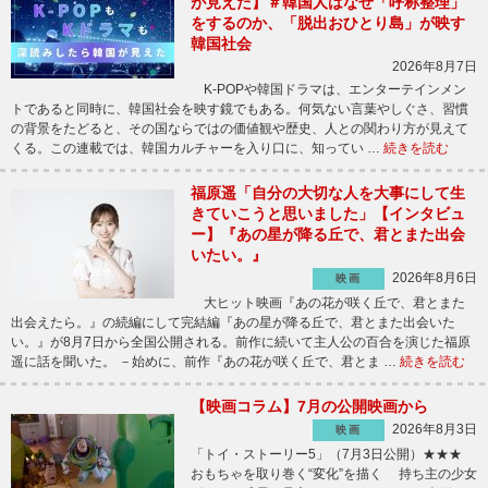
が見えた】＃韓国人はなぜ「呼称整理」
をするのか、「脱出おひとり島」が映す
韓国社会
2026年8月7日
K-POPや韓国ドラマは、エンターテインメン
トであると同時に、韓国社会を映す鏡でもある。何気ない言葉やしぐさ、習慣
の背景をたどると、その国ならではの価値観や歴史、人との関わり方が見えて
くる。この連載では、韓国カルチャーを入り口に、知ってい …
続きを読む
福原遥「自分の大切な人を大事にして生
きていこうと思いました」【インタビュ
ー】『あの星が降る丘で、君とまた出会
いたい。』
2026年8月6日
映画
大ヒット映画『あの花が咲く丘で、君とまた
出会えたら。』の続編にして完結編『あの星が降る丘で、君とまた出会いた
い。』が8月7日から全国公開される。前作に続いて主人公の百合を演じた福原
遥に話を聞いた。 －始めに、前作『あの花が咲く丘で、君とま …
続きを読む
【映画コラム】7月の公開映画から
2026年8月3日
映画
「トイ・ストーリー5」（7月3日公開）★★★
おもちゃを取り巻く“変化”を描く 持ち主の少女