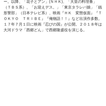
ー。以降、「花子とアン」(ＮＨＫ)、「天皇の料理番」
（ＴＢＳ系）、「お迎えデス。」「東京タラレバ娘」「銭
形警部」（日本テレビ系）、映画『ＨＫ 変態仮面』『Ｔ
ＯＫＹＯ ＴＲＩＢＥ』『俺物語！！』など出演作多数。
１７年７月１日に映画『忍びの国』が公開。２０１８年は
大河ドラマ「西郷どん」で西郷隆盛役を演じる。