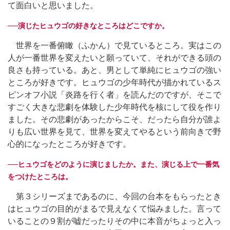
て面白いと思いました。
──演じたヒュウゴの好きなところはどこですか。
世界を一番俯瞰（ふかん）で見ているところ。実はこの
人が一番世界を変えたいと願っていて、それができる頭の
良さも持っている。あと、男として単純にヒュウゴの強い
ところが好きです。ヒュウゴの少年時代が描かれているス
ピンオフ小説「炎路を行く者」を読んだのですが、そこで
すごく大きな悲劇を体験した少年時代を核にして役を作り
ました。その悲劇があったからこそ、だったら自分が誰よ
りも広い世界を見て、世界を変えてやるという前向きで野
心的になったところが好きです。
──ヒュウゴをどのように演じましたか。また、演じる上で一番気
をつけたところは。
第３シリーズまであるのに、今回の台本をもらったとき
はヒュウゴの目的がまるで見えなくて悩みました。言って
いることの９割が嘘だったりその中に本音がちょっと入っ