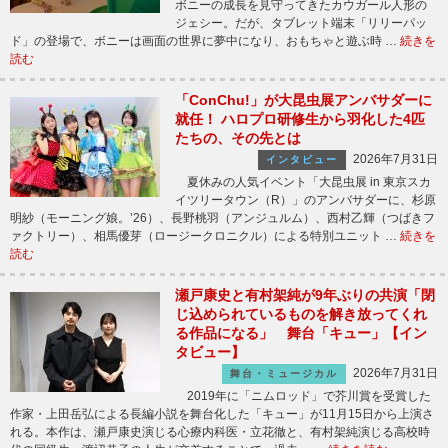
ボニーの成長を見守ってきたカウガール人形の
ジェシー。だが、タブレット端末「リリーパッ
ド」の登場で、ボニーは画面の世界に夢中になり、おもちゃと遊ぶ時 …
続きを
読む
「ConChu!」が大昆虫展アンバサダーに
就任！ ハロプロ研修生から羽化した4匹
たちの、その先とは
2026年7月31日
インタビュー
夏休みの人気イベント「大昆虫展 in 東京スカ
イツリータウン（R）」のアンバサダーに、杉原
明紗（モーニング娘。’26）、長野桃羽（アンジュルム）、西村乙輝（つばきフ
ァクトリー）、相馬優芽（ロージークロニクル）による特別ユニット …
続きを
読む
瀬戸康史と有村架純が9年ぶりの共演「閉
じ込められているものを解き放ってくれ
る作品になる」 舞台「キュー」【イン
タビュー】
2026年7月31日
舞台・ミュージカル
2019年に「ニムロッド」で芥川賞を受賞した
作家・上田岳弘による長編小説を舞台化した「キュー」が11月15日から上演さ
れる。本作は、瀬戸康史演じる心療内科医・立花徹と、有村架純演じる高校時