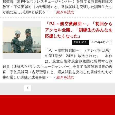
救難員（通称PJ/パラレスキュージャンパー）を育てる救難教育隊の
教官・宇佐美誠司（内野聖陽）と、選抜試験を突破した訓練生たち
が挑む厳しい訓練と成長を・・・
続きを読む
「PJ ～航空救難団～」「初回から
アクセル全開」「訓練生のみんなを
応援したくなった」
2025年4月25日
TOPICS
「PJ ～航空救難団～」（テレビ朝日系）
の第1話が、24日に放送された。 本作
は、航空自衛隊航空救難団に所属する救
難員（通称PJ/パラレスキュージャンパー）を育てる救難教育隊の教
官・宇佐美誠司（内野聖陽）と、選抜試験を突破した訓練生たちが
挑む厳しい訓練と成長を描・・・
続きを読む
1