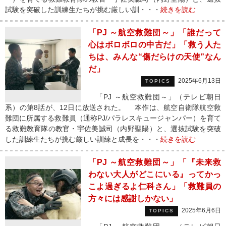
試験を突破した訓練生たちが挑む厳しい訓・・・
続きを読む
「PJ ～航空救難団～」「誰だって
心はボロボロの中古だ」「救う人た
ちは、みんな“傷だらけの天使”なん
だ」
2025年6月13日
TOPICS
「PJ ～航空救難団～」（テレビ朝日
系）の第8話が、12日に放送された。 本作は、航空自衛隊航空救
難団に所属する救難員（通称PJ/パラレスキュージャンパー）を育て
る救難教育隊の教官・宇佐美誠司（内野聖陽）と、選抜試験を突破
した訓練生たちが挑む厳しい訓練と成長を・・・
続きを読む
「PJ ～航空救難団～」「『未来救
わない大人がどこにいる』ってかっ
こよ過ぎるよ仁科さん」「救難員の
方々には感謝しかない」
2025年6月6日
TOPICS