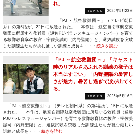
れ」
2025年5月23日
TOPICS
「PJ ～航空救難団～」（テレビ朝日
系）の第5話が、22日に放送された。 本作は、航空自衛隊航空救
難団に所属する救難員（通称PJ/パラレスキュージャンパー）を育て
る救難教育隊の教官・宇佐美誠司（内野聖陽）と、選抜試験を突破
した訓練生たちが挑む厳しい訓練と成長を・・・
続きを読む
「PJ ～航空救難団～」「キャスト
陣のリアルさあふれる訓練の様子は
本当にすごい」「内野聖陽の暑苦し
さが魅力。暑苦し過ぎて涙が出てく
る」
2025年5月16日
TOPICS
「PJ ～航空救難団～」（テレビ朝日系）の第4話が、15日に放送
された。 本作は、航空自衛隊航空救難団に所属する救難員（通称
PJ/パラレスキュージャンパー）を育てる救難教育隊の教官・宇佐美
誠司（内野聖陽）と、選抜試験を突破した訓練生たちが挑む厳しい
訓練と成長を・・・
続きを読む