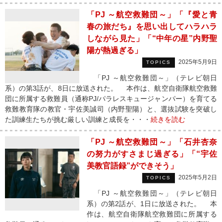
「PJ ～航空救難団～」「『愛と青
春の旅だち』を思い出してハラハラ
しながら見た」「“中年の星”内野聖
陽が熱過ぎる」
2025年5月9日
TOPICS
「PJ ～航空救難団～」（テレビ朝日
系）の第3話が、8日に放送された。 本作は、航空自衛隊航空救難
団に所属する救難員（通称PJ/パラレスキュージャンパー）を育てる
救難教育隊の教官・宇佐美誠司（内野聖陽）と、選抜試験を突破し
た訓練生たちが挑む厳しい訓練と成長を・・・
続きを読む
「PJ ～航空救難団～」「石井杏奈
の努力がすさまじ過ぎる」「“宇佐
美教官語録”ができそう」
2025年5月2日
TOPICS
「PJ ～航空救難団～」（テレビ朝日
系）の第2話が、1日に放送された。 本
作は、航空自衛隊航空救難団に所属する