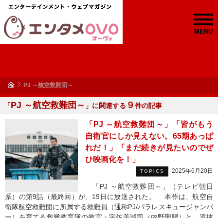
MENU
PJ ～航空救難団～
PJ ～航空救難団～
９
「
」に関連する
件の記事
「PJ ～航空救難団～」「皆がもう
自衛官にしか見えない。65期あっぱ
れだ！」「まだ続きが見たいのでぜ
ひ映画化を！」
2025年6月20日
TOPICS
「PJ ～航空救難団～」（テレビ朝日
系）の第9話（最終回）が、19日に放送された。 本作は、航空自
衛隊航空救難団に所属する救難員（通称PJ/パラレスキュージャンパ
ー）を育てる救難教育隊の教官・宇佐美誠司（内野聖陽）と、選抜