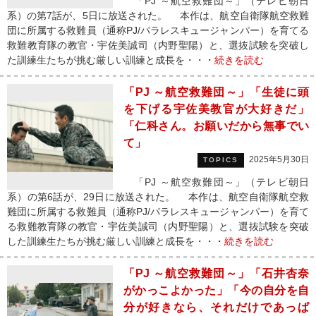
「PJ ～航空救難団～」（テレビ朝日
系）の第7話が、5日に放送された。 本作は、航空自衛隊航空救難
団に所属する救難員（通称PJ/パラレスキュージャンパー）を育てる
救難教育隊の教官・宇佐美誠司（内野聖陽）と、選抜試験を突破し
た訓練生たちが挑む厳しい訓練と成長を・・・
続きを読む
「PJ ～航空救難団～」「生徒に頭
を下げる宇佐美教官が大好きだ」
「仁科さん。お願いだから無事でい
て」
2025年5月30日
TOPICS
「PJ ～航空救難団～」（テレビ朝日
系）の第6話が、29日に放送された。 本作は、航空自衛隊航空救
難団に所属する救難員（通称PJ/パラレスキュージャンパー）を育て
る救難教育隊の教官・宇佐美誠司（内野聖陽）と、選抜試験を突破
した訓練生たちが挑む厳しい訓練と成長を・・・
続きを読む
「PJ ～航空救難団～」「石井杏奈
がかっこよかった」「今の自分を自
分が好きなら、それだけであっぱ