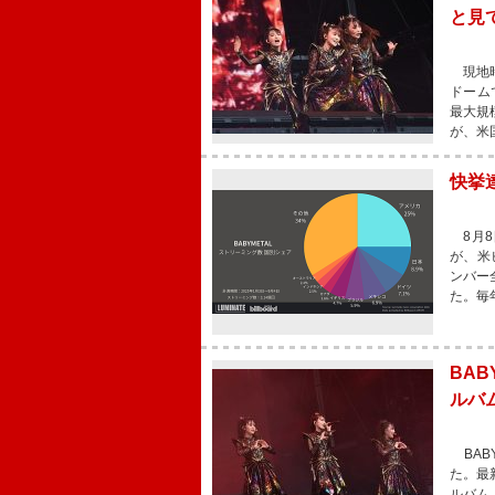
と見
現地時
ドーム
最大規
が、米
快挙
8月8日
が、米ビ
ンバー
た。毎
BAB
ルバ
BAB
た。最
ルバム・