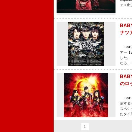
ェス出
BAB
ナツ
BAB
アー【B
した。
なる、
BAB
のロ
BABY
演する
スペシ
たタイ
1