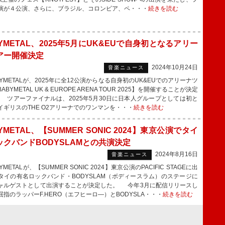
演が４公演、さらに、ブラジル、コロンビア、ペ・・・
続きを読む
YMETAL、2025年5月にUK&EUで自身初となるアリー
アー開催決定
2024年10月24日
音楽ニュース
YMETALが、2025年に全12公演からなる自身初のUK&EUでのアリーナツ
ABYMETAL UK & EUROPE ARENA TOUR 2025】を開催することが決定
 ツアーファイナルは、2025年5月30日に日本人グループとしては初と
イギリスのTHE O2アリーナでのワンマンを・・・
続きを読む
YMETAL、【SUMMER SONIC 2024】東京公演でタイ
ックバンドBODYSLAMとの共演決定
2024年8月16日
音楽ニュース
METALが、【SUMMER SONIC 2024】東京公演のPACIFIC STAGEに出
タイの有名ロックバンド・BODYSLAM（ボディースラム）のステージに
ャルゲストとして出演することが決定した。 今年3月に配信リリースし
屈指のラッパーF.HERO（エフヒーロ―）とBODYSLA・・・
続きを読む