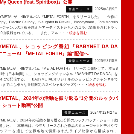
y Queen (feat. Spiritbox)』公開
2025年8月9日
音楽ニュース
METALが、4thアルバム『METAL FORTH』をリリースした。 今作に
y、Electric Callboy、Slaughter to Prevail、Bloodywood、Tom Morello
たジャンルの垣根を越えたアーティストたちとのコラボ楽曲を含むトラッ
10曲収録されている。 また、アル・・・
続きを読む
YMETAL、ショッピング番組『BABYNET DA DA
“ニューAL『METAL FORTH』編”配信へ
2025年8月5日
音楽ニュース
METALが、4thアルバム『METAL FORTH』リリースに先駆けて、本日8
1時（日本時間）に、ショッピングチャンネル『BABYNET DA DA DA』を
Tubeにて配信する。 BABYMETALオリジナルのショッピングチャンネルで
れまでにも様々な番組限定のスペシャルグッズや・・・
続きを読む
YMETAL、2024年の活動を振り返る“1分間のルックバ
・ショート動画”公開
2024年12月27日
音楽ニュース
YMETALが、2024年の活動を振り返る1分間のルックバック・ショート動
開した。 本動画は、今年リリースされた作品のミュージックビデオやワ
ツアーを通して世界各地で撮影されたライブ映像から構成され、