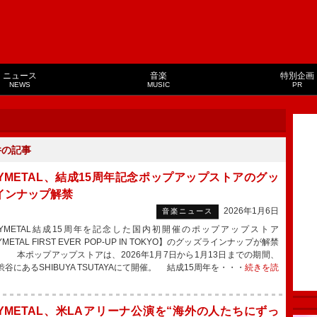
ニュース
音楽
特別企画
NEWS
MUSIC
PR
件の記事
BYMETAL、結成15周年記念ポップアップストアのグッ
インナップ解禁
2026年1月6日
音楽ニュース
YMETAL結成15周年を記念した国内初開催のポップアップストア
YMETAL FIRST EVER POP-UP IN TOKYO】のグッズラインナップが解禁
。 本ポップアップストアは、2026年1月7日から1月13日までの期間、
谷にあるSHIBUYA TSUTAYAにて開催。 結成15周年を・・・
続きを読
BYMETAL、米LAアリーナ公演を“海外の人たちにずっ