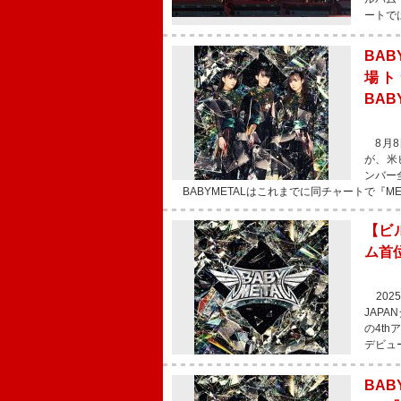
ートで
BA
場ト
BA
8月8日
が、米ビ
ンバー
BABYMETALはこれまでに同チャートで『MET
【ビル
ム首
2025
JAPA
の4th
デビュ
BAB