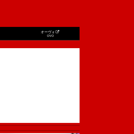
オーヴォ
OVO