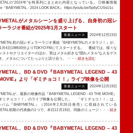
YMETALの“2024年”を時系列にまとめた内容となっている。 ◎映像情報
e『BABYMETAL - 2024 LOOK BACK』 https://youtu.be/5p6yCUSsU1c
BYMETALがメタルシーンを盛り上げる、自身初の冠レ
ラーラジオ番組が2025年1月スタート
2024年12月23日
音楽ニュース
YMETAL初の冠レギュラーラジオ番組『BABYMETALのメタラジ！』が、
年1月4日19時30分よりTOKYO FMにてスタートする。 番組では、様々な
ィストやクリエイターのほか、実はメタル好きな“隠れメタル”な人をゲス
き、メタルについてたっぷりと語り合う。 ・・・
続きを読む
YMETAL、BD＆DVD『BABYMETAL LEGEND – 43
E MOVIE』より「ギミチョコ！！」ライブ映像を公開
2024年12月19日
音楽ニュース
METALが、最新の映像作品『BABYMETAL LEGEND - 43 THE MOVIE』
ギミチョコ！！」のライブ映像を公開した。 「ギミチョコ！！」は、
アルバム『BABYMETAL』（2014年2月26日発売）に収録されている
YMETAL初期の代表曲の1つで、本日12月19日、同曲のミュージ・・・
続き
YMETAL、BD＆DVD『BABYMETAL LEGEND – 43