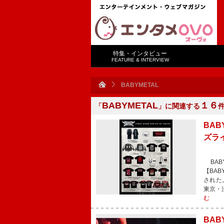
特集・インタビュー
FEATURE & INTERVIEW
BABYMETAL
BABYMETAL
１６
「
」に関連する
BA
ズラ
BAB
【BAB
された
東京・渋
む
BA