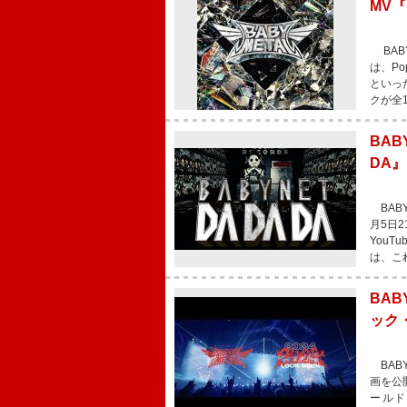
MV『M
BABY
は、Popp
といっ
クが全
BAB
DA』
BABY
月5日2
You
は、こ
BAB
ック
BAB
画を公
ールド