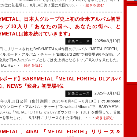
は9位に初登場し、8月14日終了週に米国で36,・・・
続きを読む
BYMETAL、日本人グループ史上初の全米アルバム初登
ップ10入り「あなたの国へ、あなたの街へ、と
BYMETALは旅を続けていきます」
2025年8月19日
音楽ニュース
にリリースされたBABYMETALの4作目のアルバム『METAL FORTH』
ルボード・アルバム・チャート“Billboard 200”で初登場9位を記録、メ
全員が日本人のグループとしては史上初となるトップ10入りを果たした。
AL RE・・・
続きを読む
ボード】BABYMETAL『METAL FORTH』DLアルバ
位、NEWS『変身』初登場4位
2025年8月14日
音楽ニュース
年8月13日公開（集計期間：2025年8月4日～8月10日）のBillboard
Nダウンロード・アルバム・チャート“Download Albums”で、BABYMETAL
アルバム『METAL FORTH』が2,077ダウンロード（DL）を獲得して、首位
ーを果たした。 8月8日にリリースされた本作は、・・・
続きを読む
YMETAL、4thAL『METAL FORTH』リリース＆