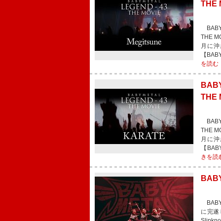
TH
BABY
THE
月に沖
【BABY
を読む
BAB
THE
BABY
THE 
月に沖
【BABY
きを読
BA
BAB
に完遂
Slip