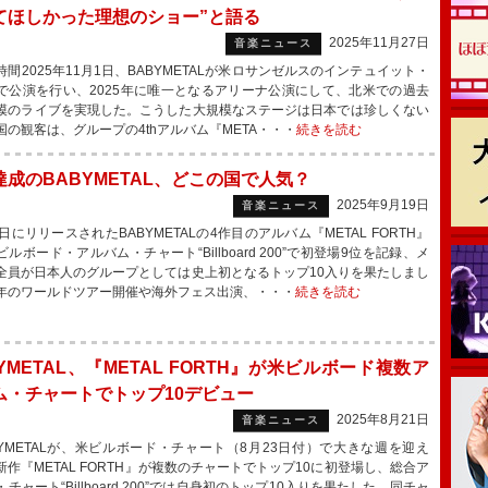
てほしかった理想のショー”と語る
2025年11月27日
音楽ニュース
間2025年11月1日、BABYMETALが米ロサンゼルスのインテュイット・
で公演を行い、2025年に唯一となるアリーナ公演にして、北米での過去
模のライブを実現した。こうした大規模なステージは日本では珍しくない
国の観客は、グループの4thアルバム『META・・・
続きを読む
達成のBABYMETAL、どこの国で人気？
2025年9月19日
音楽ニュース
にリリースされたBABYMETALの4作目のアルバム『METAL FORTH』
ルボード・アルバム・チャート“Billboard 200”で初登場9位を記録、メ
全員が日本人のグループとしては史上初となるトップ10入りを果たしまし
年のワールドツアー開催や海外フェス出演、・・・
続きを読む
YMETAL、『METAL FORTH』が米ビルボード複数ア
ム・チャートでトップ10デビュー
2025年8月21日
音楽ニュース
YMETALが、米ビルボード・チャート（8月23日付）で大きな週を迎え
新作『METAL FORTH』が複数のチャートでトップ10に初登場し、総合ア
チャート“Billboard 200”では自身初のトップ10入りを果たした。同チャ