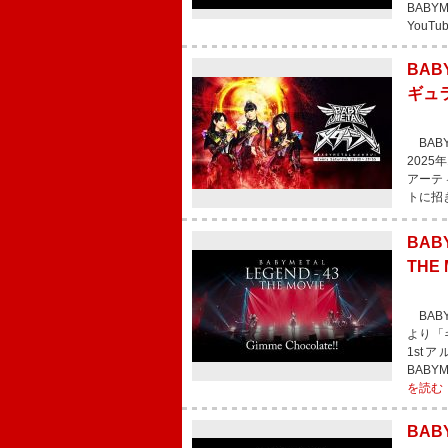
BAB
YouTub
BA
ギュ
BAB
2025
アーテ
トに招
BAB
TH
BABY
より「
1st
BAB
を読む
BAB