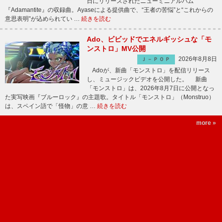
日にリリースされたニューミニアルバム
『Adamantite』の収録曲。Ayaseによる提供曲で、“王者の苦悩”と“これからの
意思表明”が込められてい …
続きを読む
Ado、ビビッドでエネルギッシュな「モ
ンストロ」MV公開
2026年8月8日
Ｊ－ＰＯＰ
Adoが、新曲「モンストロ」を配信リリース
し、ミュージックビデオを公開した。 新曲
「モンストロ」は、2026年8月7日に公開となっ
た実写映画『ブルーロック』の主題歌。タイトル「モンストロ」（Monstruo）
は、スペイン語で「怪物」の意 …
続きを読む
more »