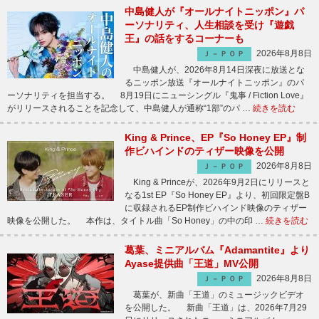
中島健人が『オールナイトニッポン』パ
ーソナリティ、人生相談を受け『遊戯
王』の話をするコーナーも
2026年8月8日
Ｊ－ＰＯＰ
中島健人が、2026年8月14日深夜に放送とな
るニッポン放送『オールナイトニッポン』のパ
ーソナリティを担当する。 8月19日にニューシングル『鬼事 / Fiction Love』
がリリースされることを記念して、中島健人が通称“1部”のパ …
続きを読む
King & Prince、EP『So Honey EP』制
作ビハインドのティザー映像を公開
2026年8月8日
Ｊ－ＰＯＰ
King & Princeが、2026年9月2日にリリースと
なる1st EP『So Honey EP』より、初回限定盤B
に収録されるEP制作ビハインド映像のティザー
映像を公開した。 本作は、タイトル曲「So Honey」の中の印 …
続きを読む
葛葉、ミニアルバム『Adamantite』より
Ayase提供曲「王道」MV公開
2026年8月8日
Ｊ－ＰＯＰ
葛葉が、新曲「王道」のミュージックビデオ
を公開した。 新曲「王道」は、2026年7月29