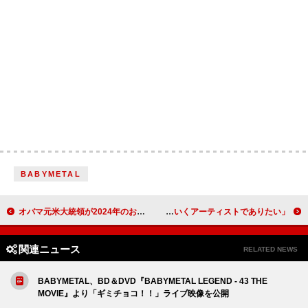
BABYMETAL
オバマ元米大統領が2024年のお気に入り楽曲発表、ケンドリック・ラマー／ビリー・アイリッシュなどをセレクト
坂口有望、全国ワンマンツアー完走「10年先も、20年先も、希望を歌っていくアーティストでありたい」
関連ニュース
RELATED NEWS
BABYMETAL、BD＆DVD『BABYMETAL LEGEND - 43 THE
MOVIE』より「ギミチョコ！！」ライブ映像を公開