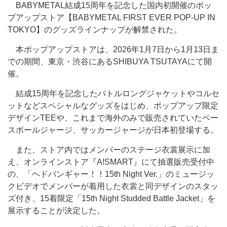
BABYMETAL結成15周年を記念した国内初開催のポッ
プアップストア【BABYMETAL FIRST EVER POP-UP IN
TOKYO】のグッズラインナップが解禁された。
本ポップアップストアは、2026年1月7日から1月13日ま
での期間、東京・渋谷にあるSHIBUYA TSUTAYAにて開
催。
結成15周年を記念したバトルロングジャケットやコルセ
ットなどスペシャルなグッズをはじめ、ポップアップ限定
デザインTEEや、これまで海外のみで販売されていたベー
スボールジャージ、サッカージャージが日本初登場する。
また、ストア内ではメンバーのステージ衣裳展示に加
え、オンラインストア『A!SMART』にて抽選販売受付中
の、「ヘドバンギャー！！15th Night Ver.」のミュージッ
クビデオでメンバーが着用した衣裳と同デザインのスタッ
ズ付き、15着限定「15th Night Studded Battle Jacket」を
展示することが決定した。