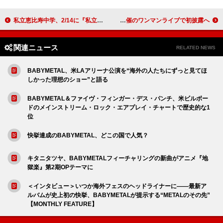
私立恵比寿中学、2/14に『私立恵比寿中学オフィシャルカレンダー2026.4-2027.3』発売
MISS MERCY、ユーキ（超特急）が振付を手がけた新曲「BBB」デジタルリリース 1/10開催のワンマンライブで初披露へ
関連ニュース
RELATED NEWS
BABYMETAL、米LAアリーナ公演を“海外の人たちにずっと見てほ
しかった理想のショー”と語る
BABYMETAL＆ファイヴ・フィンガー・デス・パンチ、米ビルボー
ドのメインストリーム・ロック・エアプレイ・チャートで歴史的な1
位
快挙達成のBABYMETAL、どこの国で人気？
キタニタツヤ、BABYMETALフィーチャリングの新曲がアニメ『地
獄楽』第2期OPテーマに
＜インタビュー＞いつか海外フェスのヘッドライナーに――最新ア
ルバムが史上初の快挙、BABYMETALが提示する“METALのその先”
【MONTHLY FEATURE】