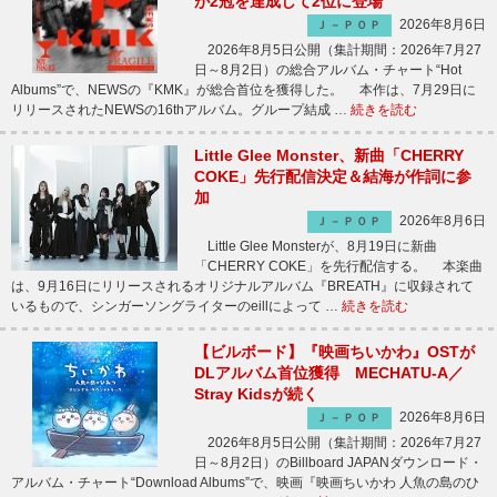
が2冠を達成して2位に登場
2026年8月6日
Ｊ－ＰＯＰ
2026年8月5日公開（集計期間：2026年7月27
日～8月2日）の総合アルバム・チャート“Hot
Albums”で、NEWSの『KMK』が総合首位を獲得した。 本作は、7月29日に
リリースされたNEWSの16thアルバム。グループ結成 …
続きを読む
Little Glee Monster、新曲「CHERRY
COKE」先行配信決定＆結海が作詞に参
加
2026年8月6日
Ｊ－ＰＯＰ
Little Glee Monsterが、8月19日に新曲
「CHERRY COKE」を先行配信する。 本楽曲
は、9月16日にリリースされるオリジナルアルバム『BREATH』に収録されて
いるもので、シンガーソングライターのeillによって …
続きを読む
【ビルボード】『映画ちいかわ』OSTが
DLアルバム首位獲得 MECHATU-A／
Stray Kidsが続く
2026年8月6日
Ｊ－ＰＯＰ
2026年8月5日公開（集計期間：2026年7月27
日～8月2日）のBillboard JAPANダウンロード・
アルバム・チャート“Download Albums”で、映画『映画ちいかわ 人魚の島のひ