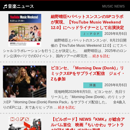
音楽ニュース
MUSIC NEWS
細野晴臣×パペットスンスンのSPコラボ
が実現、【YouTube Music Weekend
12.0】にヘッドライナーとして出演決定
2026年8月6日
Ｊ－ＰＯＰ
細野晴臣とパペットのスンスンが、8月23日開
催の【YouTube Music Weekend 12.0】にてスペ
シャルコラボレーションを行うことが決定した。 細野晴臣は、2025年のロン
ドン公演やパリでのDJイベント、国内ツアーの即完売 …
続きを読む
ビヨンセ、「Morning Dew (Donk)」リ
ミックスEPをサプライズ配信 ジェイ・
Zも参加
2026年8月6日
洋楽
現地時間2026年8月5日、ビヨンセが、先日リ
リースした「Morning Dew (Donk)」のリミック
スEP『Morning Dew (Donk) Remix Pack』をサプライズ配信した。 全4曲入
りのEPには、夫でありヒップホ …
続きを読む
【ビルボード】NEWS『KMK』が総合ア
ルバム首位 映画『ちいかわ』サントラ