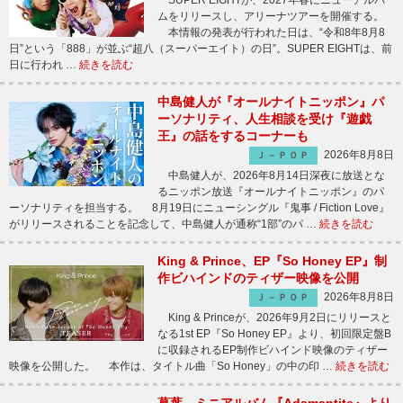
SUPER EIGHTが、2027年春にニューアルバ
ムをリリースし、アリーナツアーを開催する。
本情報の発表が行われた日は、“令和8年8月8
日”という「888」が並ぶ“超八（スーパーエイト）の日”。SUPER EIGHTは、前
日に行われ …
続きを読む
中島健人が『オールナイトニッポン』パ
ーソナリティ、人生相談を受け『遊戯
王』の話をするコーナーも
2026年8月8日
Ｊ－ＰＯＰ
中島健人が、2026年8月14日深夜に放送とな
るニッポン放送『オールナイトニッポン』のパ
ーソナリティを担当する。 8月19日にニューシングル『鬼事 / Fiction Love』
がリリースされることを記念して、中島健人が通称“1部”のパ …
続きを読む
King & Prince、EP『So Honey EP』制
作ビハインドのティザー映像を公開
2026年8月8日
Ｊ－ＰＯＰ
King & Princeが、2026年9月2日にリリースと
なる1st EP『So Honey EP』より、初回限定盤B
に収録されるEP制作ビハインド映像のティザー
映像を公開した。 本作は、タイトル曲「So Honey」の中の印 …
続きを読む