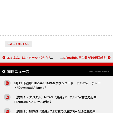
BABYMETAL
エミネム、LL・クール・Jから“シルバー”と韻を踏む言葉はないと挑発され見事に応戦
マイリー・サイラス、「We Can’t Stop」MVのYouTube再生数が10億回越え
関連ニュース
RELATED NEWS
8月13日公開Billboard JAPANダウンロード・アルバム・チャー
ト“Download Albums”
【先ヨミ・デジタル】NEWS『変身』DLアルバム首位走行中
TENBLANK／ミセスが続く
【先ヨミ】NEWS『変身』7.8万枚で現在アルバム1位独走中