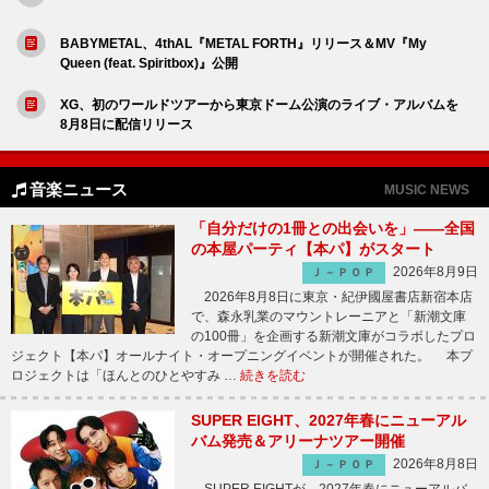
BABYMETAL、4thAL『METAL FORTH』リリース＆MV『My
Queen (feat. Spiritbox)』公開
XG、初のワールドツアーから東京ドーム公演のライブ・アルバムを
8月8日に配信リリース
音楽ニュース
MUSIC NEWS
「自分だけの1冊との出会いを」――全国
の本屋パーティ【本パ】がスタート
2026年8月9日
Ｊ－ＰＯＰ
2026年8月8日に東京・紀伊國屋書店新宿本店
で、森永乳業のマウントレーニアと「新潮文庫
の100冊」を企画する新潮文庫がコラボしたプロ
ジェクト【本パ】オールナイト・オープニングイベントが開催された。 本プ
ロジェクトは「ほんとのひとやすみ …
続きを読む
SUPER EIGHT、2027年春にニューアル
バム発売＆アリーナツアー開催
2026年8月8日
Ｊ－ＰＯＰ