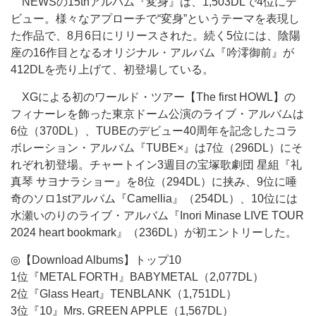
NEWSの15thアルバム『変身』は、1,503DLで4位にデ
ビュー。様々なアプローチで“変身”というテーマを表現し
た作品で、8月6日にリリースされた。続く5位には、陰陽
座の16作目となるオリジナル・アルバム『吟澪御前』が
412DLを売り上げて、初登場している。
XGによる初のワールド・ツアー【The first HOWL】の
フィナーレを飾った東京ドーム公演のライブ・アルバムは
6位（370DL）、TUBEのデビュー40周年を記念したコラ
ボレーション・アルバム『TUBE×』は7位（296DL）にそ
れぞれ初登場。チャートイン3週目の宝塚歌劇団 星組『礼
真琴 サヨナラショー』を8位（294DL）に挟み、9位に唾
奇のソロ1stアルバム『Camellia』（254DL）、10位には
水瀬いのりのライブ・アルバム『Inori Minase LIVE TOUR
2024 heart bookmark』（236DL）が初エントリーした。
◎【Download Albums】トップ10
1位『METAL FORTH』BABYMETAL（2,077DL）
2位『Glass Heart』TENBLANK（1,751DL）
3位『10』Mrs. GREEN APPLE（1,567DL）