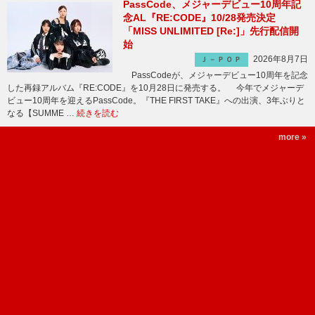
PassCode、メジャーデビュー10周年記
念AL『RE:CODE』10/28発売決定
「MISS UNLIMITED [Re:]」先行配信開
始
2026年8月7日
Ｊ－ＰＯＰ
PassCodeが、メジャーデビュー10周年を記念
した再録アルバム『RE:CODE』を10月28日に発売する。 今年でメジャーデ
ビュー10周年を迎えるPassCode。『THE FIRST TAKE』への出演、3年ぶりと
なる【SUMME …
続きを読む
more »