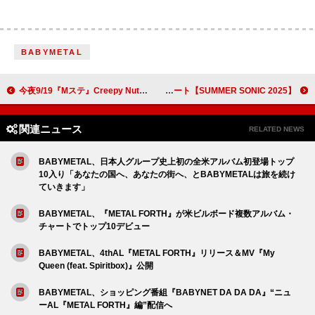
BABYMETAL
今夜9/19『Mステ』Creepy Nutsが「Mirage」「眠れ」披露ほか、XG／HANA／Da-iCE／Number_i／森山直太朗
【SUMMER SONIC 2025】ホット・ミルクが2度目の来日で進化したエモ・パワー・ポップを響かせる＜ライブレポート＞
関連ニュース
RELATED NEWS
BABYMETAL、日本人グループ史上初の全米アルバム初登場トップ
10入り「あなたの国へ、あなたの街へ、とBABYMETALは旅を続け
ていきます」
BABYMETAL、『METAL FORTH』が米ビルボード複数アルバム・
チャートでトップ10デビュー
BABYMETAL、4thAL『METAL FORTH』リリース＆MV『My
Queen (feat. Spiritbox)』公開
BABYMETAL、ショッピング番組『BABYNET DA DA DA』“ニュ
ーAL『METAL FORTH』編”配信へ