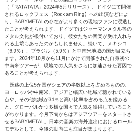
（「RATATATA」2024年5月リリース）、ドイツにて開催
されるロックフェス【Rock am Ring】への出演などによ
り、BABYMETALの存在がより多くの現地ファンに浸透し
たことが考えられます。ドイツではジャーマンメタル等の
メタル文化が根付いており、彼女たちの音楽が受け入れら
れる土壌もあったのかもしれません。続いて、メキシコ
（6.9％）、ブラジル（5.9％）と中南米地域の国が目立ち
ます。2024年10月から11月にかけて開催された自身初の
中南米ツアーが、現地での人気をさらに加速させた要因で
あることが考えられます。
既述の上位5か国がシェアの半数以上を占めるものの、
ヨーロッパや中南米、アジアと幅広い地域で聴かれている
点や、その他地域が34％と高い比率を占める点を鑑みる
と、グローバルかつ多様な国々で人気を獲得していること
がわかります。今月下旬からはアジアツアーをスタートさ
せるBABYMETAL。日本の音楽の海外進出におけるロール
モデルとして、今後の動向にも注目が集まります。