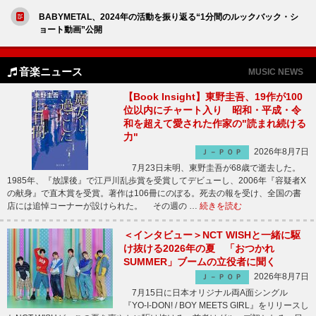
BABYMETAL、2024年の活動を振り返る“1分間のルックバック・シ
ョート動画”公開
音楽ニュース
MUSIC NEWS
【Book Insight】東野圭吾、19作が100
位以内にチャート入り 昭和・平成・令
和を超えて愛された作家の"読まれ続ける
力"
2026年8月7日
Ｊ－ＰＯＰ
7月23日未明、東野圭吾が68歳で逝去した。
1985年、『放課後』で江戸川乱歩賞を受賞してデビューし、2006年『容疑者X
の献身』で直木賞を受賞。著作は106冊にのぼる。死去の報を受け、全国の書
店には追悼コーナーが設けられた。 その週の …
続きを読む
＜インタビュー＞NCT WISHと一緒に駆
け抜ける2026年の夏 「おつかれ
SUMMER」ブームの立役者に聞く
2026年8月7日
Ｊ－ＰＯＰ
7月15日に日本オリジナル両A面シングル
『YO-I-DON! / BOY MEETS GIRL』をリリースし