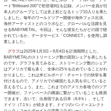
ート“Billboard 200”で初登場9位を記録、メンバー全員が日
本人のグループとしては史上初となるトップ10入りを果た
しました。毎年のワールドツアー開催や海外フェス出演、
海外アーティストとのコラボなど、グローバルな活躍を見
せるBABYMETAL。今回は、そんな彼女たちがどの国で聴
かれているか、データサービス「CONNECT」を使用し調
査しました。
グラフ
は2025年1月3日～9月4日を計測期間とした、
BABYMETALのストリーミング数の国別シェアを表したも
のです。グラフを見てみると、ストリーミング数のシェア
はアメリカで最も多く、全体の25％を占めていることがわ
かりました。これは米ビルボード・チャートでの快挙を裏
付けるもので、アメリカでの確固たる人気を示していると
言えるでしょう。また、これまでのアメリカ各地でのツア
ー開催が、ファンベースの構築に繋がっていることも推測
できます。次いで、出身国である日本（8.9％）、そして
ドイツ（7.1％）が続きます。ドイツのバンド＝エレクト
リック・コールボーイとの楽曲コラボレーション