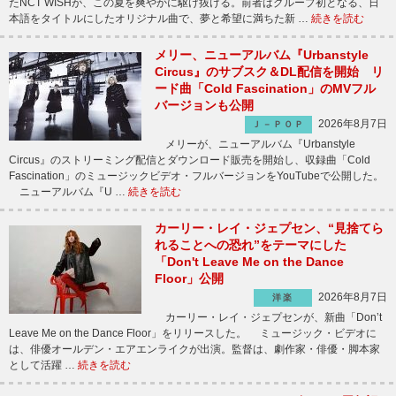
たNCT WISHが、この夏を爽やかに駆け抜ける。前者はグループ初となる、日
本語をタイトルにしたオリジナル曲で、夢と希望に満ちた新 …
続きを読む
メリー、ニューアルバム『Urbanstyle
Circus』のサブスク＆DL配信を開始 リ
ード曲「Cold Fascination」のMVフル
バージョンも公開
2026年8月7日
Ｊ－ＰＯＰ
メリーが、ニューアルバム『Urbanstyle
Circus』のストリーミング配信とダウンロード販売を開始し、収録曲「Cold
Fascination」のミュージックビデオ・フルバージョンをYouTubeで公開した。
ニューアルバム『U …
続きを読む
カーリー・レイ・ジェプセン、“見捨てら
れることへの恐れ”をテーマにした
「Don't Leave Me on the Dance
Floor」公開
2026年8月7日
洋楽
カーリー・レイ・ジェプセンが、新曲「Don’t
Leave Me on the Dance Floor」をリリースした。 ミュージック・ビデオに
は、俳優オールデン・エアエンライクが出演。監督は、劇作家・俳優・脚本家
として活躍 …
続きを読む