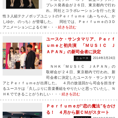
プレス発表会が２６日、東京都内で行わ
れ、同社とコラボレーションを行った女
性３人組テクノポップユニットのＰｅｒｆｕｍｅ（あ～ちゃん、か
しゆか、のっち）が登場した。 同社では、Ｐｅｒｆｕｍｅの３Ｄ
アニメーションによるＣＭ・・・
続きを読む
ユースケ・サンタマリア、Ｐｅｒｆ
ｕｍｅと初共演 「ＭＵＳＩＣ Ｊ
ＡＰＡＮ」の新司会者に決定
2014年3月24日
ニュース
ＮＨＫ「ＭＵＳＩＣ ＪＡＰＡＮ」の
取材会が２４日、東京都内で行われ、新
司会者に決定したユースケ・サンタマリ
アとＰｅｒｆｕｍｅが出席した。 ４月の放送回から司会を担当す
るユースケは「久しぶりに音楽番組をやりたいと思っていたし、Ｎ
ＨＫでできることがうれしい・・・
続きを読む
Ｐｅｒｆｕｍｅが“恋の魔法”をかけ
る！ ４月から新ＣＭがスタート