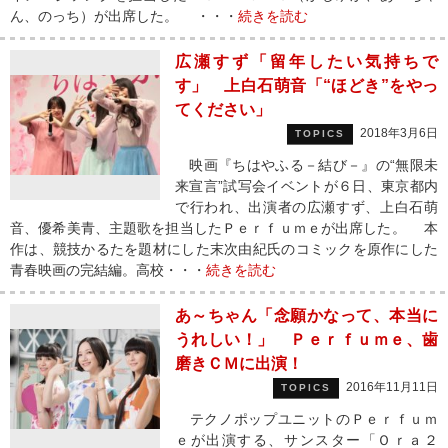
ん、のっち）が出席した。 ・・・
続きを読む
広瀬すず「留年したい気持ちで
す」 上白石萌音「“ほどき”をやっ
てください」
2018年3月6日
TOPICS
映画『ちはやふる－結び－』の“無限未
来宣言”試写会イベントが６日、東京都内
で行われ、出演者の広瀬すず、上白石萌
音、優希美青、主題歌を担当したＰｅｒｆｕｍｅが出席した。 本
作は、競技かるたを題材にした末次由紀氏のコミックを原作にした
青春映画の完結編。高校・・・
続きを読む
あ～ちゃん「念願かなって、本当に
うれしい！」 Ｐｅｒｆｕｍｅ、歯
磨きＣＭに出演！
2016年11月11日
TOPICS
テクノポップユニットのＰｅｒｆｕｍ
ｅが出演する、サンスター「Ｏｒａ２