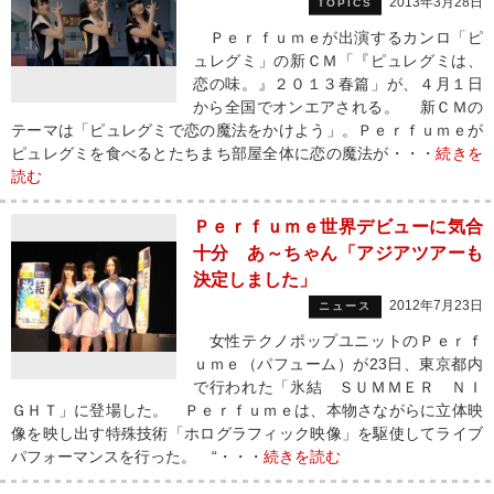
2013年3月28日
TOPICS
Ｐｅｒｆｕｍｅが出演するカンロ「ピ
ュレグミ」の新ＣＭ「『ピュレグミは、
恋の味。』２０１３春篇」が、４月１日
から全国でオンエアされる。 新ＣＭの
テーマは「ピュレグミで恋の魔法をかけよう」。Ｐｅｒｆｕｍｅが
ピュレグミを食べるとたちまち部屋全体に恋の魔法が・・・
続きを
読む
Ｐｅｒｆｕｍｅ世界デビューに気合
十分 あ～ちゃん「アジアツアーも
決定しました」
2012年7月23日
ニュース
女性テクノポップユニットのＰｅｒｆ
ｕｍｅ（パフューム）が23日、東京都内
で行われた「氷結 ＳＵＭＭＥＲ ＮＩ
ＧＨＴ」に登場した。 Ｐｅｒｆｕｍｅは、本物さながらに立体映
像を映し出す特殊技術「ホログラフィック映像」を駆使してライブ
パフォーマンスを行った。 “・・・
続きを読む