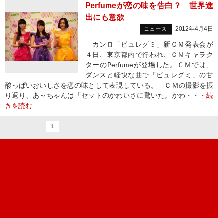
Perfumeが恋の味を告白？ 世界進
出にも意欲
2012年4月4日
ニュース
カンロ「ピュレグミ」新ＣＭ発表会が
４日、東京都内で行われ、ＣＭキャラク
ターのPerfumeが登場した。ＣＭでは、
ダンスと軽快な曲で「ピュレグミ」の甘
酸っぱいおいしさを恋の味として表現している。 ＣＭの撮影を振
り返り、あ～ちゃんは「セットのかわいさに驚いた。かわ・・・
続
きを読む
1