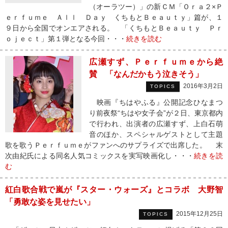
（オーラツー）」の新ＣＭ「Ｏｒａ２×Ｐ
ｅｒｆｕｍｅ Ａｌｌ Ｄａｙ くちもとＢｅａｕｔｙ」篇が、１
９日から全国でオンエアされる。 「くちもとＢｅａｕｔｙ Ｐｒ
ｏｊｅｃｔ」第１弾となる今回・・・
続きを読む
広瀬すず、Ｐｅｒｆｕｍｅから絶
賛 「なんだかもう泣きそう」
2016年3月2日
TOPICS
映画『ちはやふる』公開記念ひなまつ
り前夜祭“ちはや女子会”が２日、東京都内
で行われ、出演者の広瀬すず、上白石萌
音のほか、スペシャルゲストとして主題
歌を歌うＰｅｒｆｕｍｅがファンへのサプライズで出席した。 末
次由紀氏による同名人気コミックスを実写映画化し・・・
続きを読
む
紅白歌合戦で嵐が『スター・ウォーズ』とコラボ 大野智
「勇敢な姿を見せたい」
2015年12月25日
TOPICS