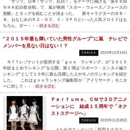
「ザッツ、日本！ザッツ、紅白！」をテーマに掲げる「第６６回
ＮＨＫ紅白歌合戦」で、嵐が映画『スター・ウォーズ／フォースの
覚醒』とタッグを組むことが決まった。 新キャラクターのＢＢ－
８、おなじみのＲ２－Ｄ２、Ｃ－３ＰＯといった人気ドロイドはも
ちろん、ダー・・・
続きを読む
“２０１５年最も輝いていた男性グループ”に嵐 テレビで
メンバーを見ない日はない！？
2015年12月14日
TOPICS
ＮＴＴレゾナントが提供する「ｇｏｏ ランキング」が“２０１５
年総まとめランキング”を公開。第１弾は“スポーツ・エンタメ編ラ
ンキング”として１５年に最も活躍した人やモノのランキングを紹介
した。 これはｇｏｏランキング編集部が「アイリサーチ」モニタ
ーに対して・・・
続きを読む
Ｐｅｒｆｕｍｅ、ＣＭで３Ｄアニメ
ーションに 結成１５周年で「ネク
ストステージへ」
2015年11月26日
TOPICS
メルセデス・ベンツ「新型Ａクラス」