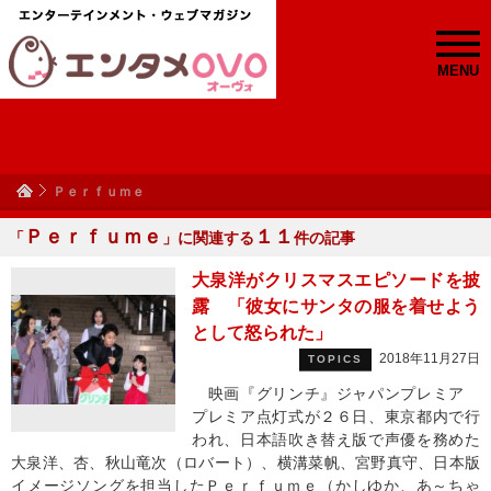
MENU
Ｐｅｒｆｕｍｅ
Ｐｅｒｆｕｍｅ
１１
「
」に関連する
件の記事
大泉洋がクリスマスエピソードを披
露 「彼女にサンタの服を着せよう
として怒られた」
2018年11月27日
TOPICS
映画『グリンチ』ジャパンプレミア
プレミア点灯式が２６日、東京都内で行
われ、日本語吹き替え版で声優を務めた
大泉洋、杏、秋山竜次（ロバート）、横溝菜帆、宮野真守、日本版
イメージソングを担当したＰｅｒｆｕｍｅ（かしゆか、あ～ちゃ