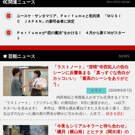
関連ニュース
RELATED NEWS
ユースケ・サンタマリア、Ｐｅｒｆｕｍｅと初共演 「ＭＵＳＩ
Ｃ ＪＡＰＡＮ」の新司会者に決定
Ｐｅｒｆｕｍｅが“恋の魔法”をかける！ ４月から新ＣＭがスター
ト
芸能ニュース
NEWS
「ラストノート」“澄晴”寺西拓人の告白
シーンに反響集まる 「真っすぐな告白が
カッコいい」「最高のシーンをありがと
う」
2026年8月7日
ドラマ
内田有紀と寺西拓人がダブル主演するドラマ
「ラストノート」（フジテレビ系）の第5話が、6日に放送された。（※以下、
ネタバレを含みます） 本作は、環境も積み重ねてきた人生も全く違う、交わ
るはずのなかった歳の差の男女が静かに引かれ合い、人生で …
続きを読む
「今夜もシリアルキラーと待ち合わせ」
「磯貝（横山裕）とヒナタ（関水渚）の