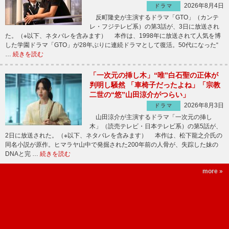
2026年8月4日
ドラマ
反町隆史が主演するドラマ「GTO」（カンテ
レ・フジテレビ系）の第3話が、3日に放送され
た。（※以下、ネタバレを含みます） 本作は、1998年に放送されて人気を博
した学園ドラマ「GTO」が28年ぶりに連続ドラマとして復活。50代になった“
…
続きを読む
「一次元の挿し木」“唯”白石聖の正体が
判明し騒然 「車椅子だったよね」「宗教
二世の“悠”山田涼介がつらい」
2026年8月3日
ドラマ
山田涼介が主演するドラマ「一次元の挿し
木」（読売テレビ・日本テレビ系）の第5話が、
2日に放送された。（※以下、ネタバレを含みます） 本作は、松下龍之介氏の
同名小説が原作。ヒマラヤ山中で発掘された200年前の人骨が、失踪した妹の
DNAと完 …
続きを読む
more »