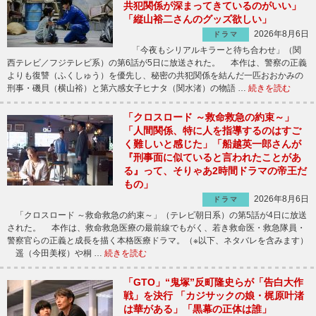
共犯関係が深まってきているのがいい」
「縦山裕二さんのグッズ欲しい」
2026年8月6日
ドラマ
「今夜もシリアルキラーと待ち合わせ」（関
西テレビ／フジテレビ系）の第6話が5日に放送された。 本作は、警察の正義
よりも復讐（ふくしゅう）を優先し、秘密の共犯関係を結んだ一匹おおかみの
刑事・磯貝（横山裕）と第六感女子ヒナタ（関水渚）の物語 …
続きを読む
「クロスロード ～救命救急の約束～」
「人間関係、特に人を指導するのはすご
く難しいと感じた」「船越英一郎さんが
『刑事面に似ていると言われたことがあ
る』って、そりゃあ2時間ドラマの帝王だ
もの」
2026年8月6日
ドラマ
「クロスロード ～救命救急の約束～」（テレビ朝日系）の第5話が4日に放送
された。 本作は、救命救急医療の最前線でもがく、若き救命医・救急隊員・
警察官らの正義と成長を描く本格医療ドラマ。（※以下、ネタバレを含みます）
遥（今田美桜）や桐 …
続きを読む
「GTO」“鬼塚”反町隆史らが「告白大作
戦」を決行 「カジサックの娘・梶原叶渚
は華がある」「黒幕の正体は誰」