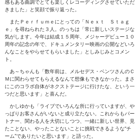
感もある曲調でとても楽しくレコーディングさせていただ
きました」と笑顔で振り返った。
またＰｅｒｆｕｍｅにとっての「Ｎｅｘｔ Ｓｔａｇ
ｅ」を尋ねられた３人。のっちは「常に新しいステージな
気がします。今年は結成１５周年、メジャーデビュー１０
周年の記念の年で、ドキュメンタリー映画の公開などいろ
んなことをやらせてもらいました」としみじみとコメン
ト。
あ～ちゃんも「数年前は、メルセデス・ベンツさんのＣ
Ｍに関わらせてもらえるなんて想像もできなかった。まさ
にこのコラボ自体がネクストテージに行けたな、という一
つだと思います」と喜んだ。
かしゆかも「ライブでいろんな所に行っていますが、や
っぱりお客さんがいないと成り立たない。これからもパー
トナー、関わる人を大切にしつつ、一緒に新しい世界、見
たことない、やったことないことに挑戦できるような“チ
ーム”でありたいと思います」と語った。