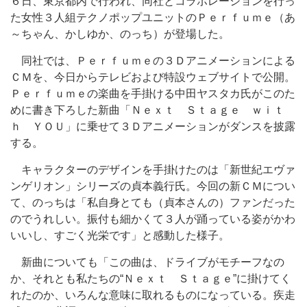
６日、東京都内で行われ、同社とコラボレーションを行っ
た女性３人組テクノポップユニットのＰｅｒｆｕｍｅ（あ
～ちゃん、かしゆか、のっち）が登場した。
同社では、Ｐｅｒｆｕｍｅの３Ｄアニメーションによる
ＣＭを、今日からテレビおよび特設ウェブサイトで公開。
Ｐｅｒｆｕｍｅの楽曲を手掛ける中田ヤスタカ氏がこのた
めに書き下ろした新曲「Ｎｅｘｔ Ｓｔａｇｅ ｗｉｔ
ｈ ＹＯＵ」に乗せて３Ｄアニメーションがダンスを披露
する。
キャラクターのデザインを手掛けたのは「新世紀エヴァ
ンゲリオン」シリーズの貞本義行氏。今回の新ＣＭについ
て、のっちは「私自身とても（貞本さんの）ファンだった
のでうれしい。振付も細かくて３人が踊っている姿がかわ
いいし、すごく光栄です」と感動した様子。
新曲についても「この曲は、ドライブがモチーフなの
か、それとも私たちの“Ｎｅｘｔ Ｓｔａｇｅ”に掛けてく
れたのか、いろんな意味に取れるものになっている。疾走