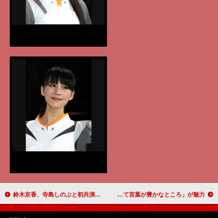
鈴木京香、寺島しのぶと初共演 「快活で活発。才能あふれる女性」
吉田羊、ピース・又吉のエスコートで入場 「ひょうひょうとして言葉が豊かなところ」が魅力