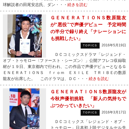
球解説者の田尾安志氏、ダン・・・
続きを読む
ＧＥＮＥＲＡＴＩＯＮＳ数原龍友
が“悪役”で声優デビュー 予定時間
の半分で録り終え「ナレーションに
も挑戦したい」
2016年5月19日
TOPICS
ＤＣコミックスドラマ「レジェンド・
オブ・トゥモロー〈ファースト・シーズン〉」公開アフレコ収録取
材が１９日、東京都内で行われ、この作品で声優デビューとなるＧ
ＥＮＥＲＡＴＩＯＮＳ ｆｒｏｍ ＥＸＩＬＥ ＴＲＩＢＥの数原
龍友が出席した。 このドラマは、ＤＣ・・・
続きを読む
ＧＥＮＥＲＡＴＩＯＮＳ数原龍友が
今秋声優初挑戦 「新人の気持ちで
ぶつかっていきたい」
2016年3月17日
TOPICS
ＤＣコミックス「レジェンド・オブ・
トゥモロー」日本初上陸デジタルセル先