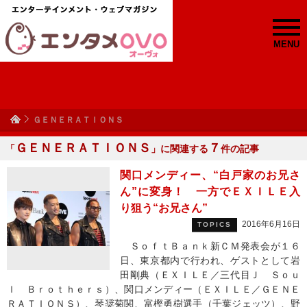
MENU
ＧＥＮＥＲＡＴＩＯＮＳ
ＧＥＮＥＲＡＴＩＯＮＳ
７
「
」に関連する
件の記事
関口メンディー、“白戸家のお兄さ
ん”に変身！ 一方でＥＸＩＬＥ入
り狙う“お兄さん”
2016年6月16日
TOPICS
ＳｏｆｔＢａｎｋ新ＣＭ発表会が１６
日、東京都内で行われ、ゲストとして岩
田剛典（ＥＸＩＬＥ／三代目Ｊ Ｓｏｕ
ｌ Ｂｒｏｔｈｅｒｓ）、関口メンディー（ＥＸＩＬＥ／ＧＥＮＥ
ＲＡＴＩＯＮＳ）、琴奨菊関、富樫勇樹選手（千葉ジェッツ）、野