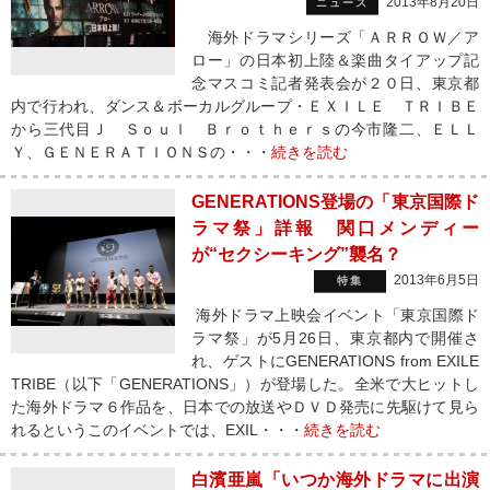
2013年8月20日
ニュース
海外ドラマシリーズ「ＡＲＲＯＷ／ア
ロー」の日本初上陸＆楽曲タイアップ記
念マスコミ記者発表会が２０日、東京都
内で行われ、ダンス＆ボーカルグループ・ＥＸＩＬＥ ＴＲＩＢＥ
から三代目Ｊ Ｓｏｕｌ Ｂｒｏｔｈｅｒｓの今市隆二、ＥＬＬ
Ｙ、ＧＥＮＥＲＡＴＩＯＮＳの・・・
続きを読む
GENERATIONS登場の「東京国際ド
ラマ祭」詳報 関口メンディー
が“セクシーキング”襲名？
2013年6月5日
特集
海外ドラマ上映会イベント「東京国際ド
ラマ祭」が5月26日、東京都内で開催さ
れ、ゲストにGENERATIONS from EXILE
TRIBE（以下「GENERATIONS」）が登場した。全米で大ヒットし
た海外ドラマ６作品を、日本での放送やＤＶＤ発売に先駆けて見ら
れるというこのイベントでは、EXIL・・・
続きを読む
白濱亜嵐「いつか海外ドラマに出演