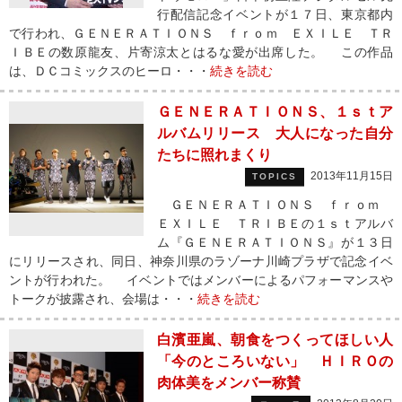
行配信記念イベントが１７日、東京都内
で行われ、ＧＥＮＥＲＡＴＩＯＮＳ ｆｒｏｍ ＥＸＩＬＥ ＴＲ
ＩＢＥの数原龍友、片寄涼太とはるな愛が出席した。 この作品
は、ＤＣコミックスのヒーロ・・・
続きを読む
ＧＥＮＥＲＡＴＩＯＮＳ、１ｓｔア
ルバムリリース 大人になった自分
たちに照れまくり
2013年11月15日
TOPICS
ＧＥＮＥＲＡＴＩＯＮＳ ｆｒｏｍ
ＥＸＩＬＥ ＴＲＩＢＥの１ｓｔアルバ
ム『ＧＥＮＥＲＡＴＩＯＮＳ』が１３日
にリリースされ、同日、神奈川県のラゾーナ川崎プラザで記念イベ
ントが行われた。 イベントではメンバーによるパフォーマンスや
トークが披露され、会場は・・・
続きを読む
白濱亜嵐、朝食をつくってほしい人
「今のところいない」 ＨＩＲＯの
肉体美をメンバー称賛