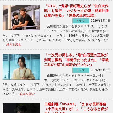
「GTO」“鬼塚”反町隆史らが「告白大作
戦」を決行 「カジサックの娘・梶原叶渚
は華がある」「黒幕の正体は誰」
2026年8月4日
ドラマ
反町隆史が主演するドラマ「GTO」（カンテ
レ・フジテレビ系）の第3話が、3日に放送され
た。（※以下、ネタバレを含みます） 本作は、1998年に放送されて人気を博
した学園ドラマ「GTO」が28年ぶりに連続ドラマとして復活。50代になった“
…
続きを読む
「一次元の挿し木」“唯”白石聖の正体が
判明し騒然 「車椅子だったよね」「宗教
二世の“悠”山田涼介がつらい」
2026年8月3日
ドラマ
山田涼介が主演するドラマ「一次元の挿し
木」（読売テレビ・日本テレビ系）の第5話が、
2日に放送された。（※以下、ネタバレを含みます） 本作は、松下龍之介氏の
同名小説が原作。ヒマラヤ山中で発掘された200年前の人骨が、失踪した妹の
DNAと完 …
続きを読む
日曜劇場「VIVANT」「まさか長野専務
（小日向文世）が…」「こうなると皆が