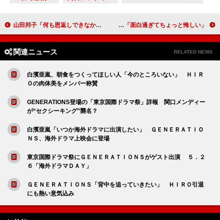
山田邦子「何も恩返しできなかった」 後輩ら、島倉千代子さんをしのぶコメント
Ｋｉｓ－Ｍｙ－Ｆｔ２、東京＆大阪でドーム公演開催 “舞祭組”お披露目に北山「面白過ぎてちょっと悔しい」
関連ニュース
RELATED NEWS
白濱亜嵐、朝食をつくってほしい人「今のところいない」 ＨＩＲ
Ｏの肉体美をメンバー称賛
GENERATIONS登場の「東京国際ドラマ祭」詳報 関口メンディー
が“セクシーキング”襲名？
白濱亜嵐「いつか海外ドラマに出演したい」 ＧＥＮＥＲＡＴＩＯ
ＮＳ、海外ドラマ上映会に登場
東京国際ドラマ祭にＧＥＮＥＲＡＴＩＯＮＳがゲスト出演 ５．２
６「海外ドラマＤＡＹ」
ＧＥＮＥＲＡＴＩＯＮＳ「背中を追っていきたい」 ＨＩＲＯ引退
にも熱い意気込み