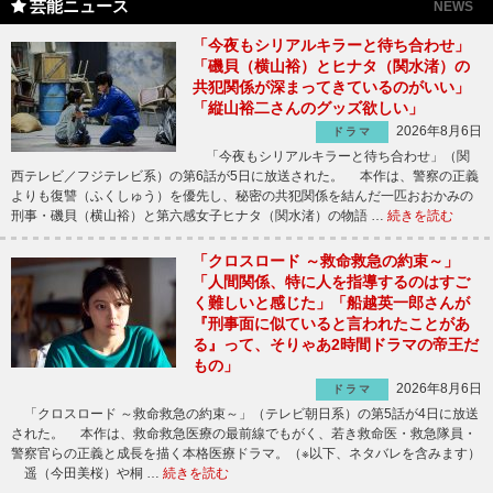
芸能ニュース
NEWS
「今夜もシリアルキラーと待ち合わせ」
「磯貝（横山裕）とヒナタ（関水渚）の
共犯関係が深まってきているのがいい」
「縦山裕二さんのグッズ欲しい」
2026年8月6日
ドラマ
「今夜もシリアルキラーと待ち合わせ」（関
西テレビ／フジテレビ系）の第6話が5日に放送された。 本作は、警察の正義
よりも復讐（ふくしゅう）を優先し、秘密の共犯関係を結んだ一匹おおかみの
刑事・磯貝（横山裕）と第六感女子ヒナタ（関水渚）の物語 …
続きを読む
「クロスロード ～救命救急の約束～」
「人間関係、特に人を指導するのはすご
く難しいと感じた」「船越英一郎さんが
『刑事面に似ていると言われたことがあ
る』って、そりゃあ2時間ドラマの帝王だ
もの」
2026年8月6日
ドラマ
「クロスロード ～救命救急の約束～」（テレビ朝日系）の第5話が4日に放送
された。 本作は、救命救急医療の最前線でもがく、若き救命医・救急隊員・
警察官らの正義と成長を描く本格医療ドラマ。（※以下、ネタバレを含みます）
遥（今田美桜）や桐 …
続きを読む