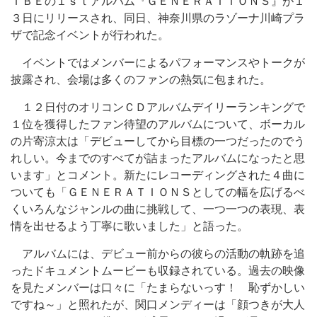
ＩＢＥの１ｓｔアルバム『ＧＥＮＥＲＡＴＩＯＮＳ』が１
３日にリリースされ、同日、神奈川県のラゾーナ川崎プラ
ザで記念イベントが行われた。
イベントではメンバーによるパフォーマンスやトークが
披露され、会場は多くのファンの熱気に包まれた。
１２日付のオリコンＣＤアルバムデイリーランキングで
１位を獲得したファン待望のアルバムについて、ボーカル
の片寄涼太は「デビューしてから目標の一つだったのでう
れしい。今までのすべてが詰まったアルバムになったと思
います」とコメント。新たにレコーディングされた４曲に
ついても「ＧＥＮＥＲＡＴＩＯＮＳとしての幅を広げるべ
くいろんなジャンルの曲に挑戦して、一つ一つの表現、表
情を出せるよう丁寧に歌いました」と語った。
アルバムには、デビュー前からの彼らの活動の軌跡を追
ったドキュメントムービーも収録されている。過去の映像
を見たメンバーは口々に「たまらないっす！ 恥ずかしい
ですね～」と照れたが、関口メンディーは「顔つきが大人