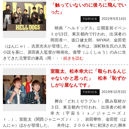
「触っていないのに後ろに飛んでい
った」
2022年9月14日
TOPICS
映画『ヘルドッグス』公開直前イベン
トが13日、東京都内で行われ、出演者の
岡田准一、坂口健太郎、MIYAVI、金田哲
（はんにゃ）、吉原光夫が登壇した。 本作は、深町秋生氏の人気
小説を基に、原田眞人監督が映画化。復讐（ふくしゅう）のみに生
きてきた元警官の兼高（岡・・・
続きを読む
室龍太、松本幸大に「殴られるんじ
ゃないかと思った」 松本「恥ずか
しがり屋なんです」
2019年10月3日
TOPICS
舞台「どれミゼラブル！」囲み取材が
３日、東京都内で行われ、出演者の松本
幸大（宇宙Ｓｉｘ／ジャニーズＪ
ｒ．）、室龍太（関西ジャニーズＪｒ．）、岩田華怜、金田哲（は
んにゃ）ほかが登壇した。 本作は、２００４年に初演された脚本