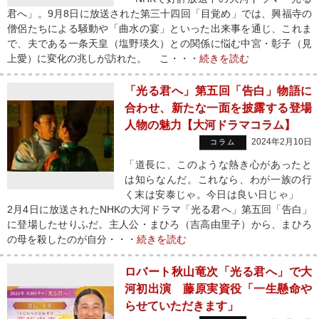
君へ」。9月8日に放送された第三十四回「目覚め」では、興福寺の
僧侶たちによる騒動や「曲水の宴」といった出来事を通じ、これま
で、夫である一条天皇（塩野瑛久）との関係に悩む中宮・彰子（見
上愛）に変化の兆しが訪れた。 こ・・・
続きを読む
「光る君へ」第五回「告白」物語に
合わせ、新たな一面を披露する登場
人物の魅力【大河ドラマコラム】
2024年2月10日
コラム
「道長に、このような熱き心があったと
は知らなんだ。これなら、わが一族の行
く末は安泰じゃ。今日は良い日じゃ」
2月4日に放送されたNHKの大河ドラマ「光る君へ」第五回「告白」
に登場したせりふだ。主人公・まひろ（吉高由里子）から、まひろ
の母を殺したのが自分・・・
続きを読む
ロバート秋山竜次「光る君へ」で大
河初出演 藤原実資役「一生懸命や
らせていただきます」