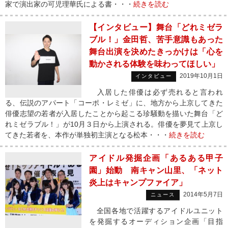
家で演出家の可児理華氏による書・・・
続きを読む
【インタビュー】舞台「どれミゼラ
ブル！」金田哲、苦手意識もあった
舞台出演を決めたきっかけは「心を
動かされる体験を味わってほしい」
2019年10月1日
インタビュー
入居した俳優は必ず売れると言われ
る、伝説のアパート「コーポ・レミゼ」に、地方から上京してきた
俳優志望の若者が入居したことから起こる珍騒動を描いた舞台「ど
れミゼラブル！」が10月３日から上演される。俳優を夢見て上京し
てきた若者を、本作が単独初主演となる松本・・・
続きを読む
アイドル発掘企画「あるある甲子
園」始動 南キャン山里、「ネット
炎上はキャンプファイア」
2014年5月7日
ニュース
全国各地で活躍するアイドルユニット
を発掘するオーディション企画「目指