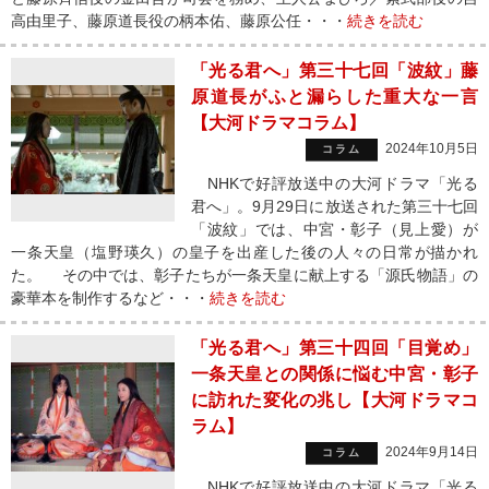
高由里子、藤原道長役の柄本佑、藤原公任・・・
続きを読む
「光る君へ」第三十七回「波紋」藤
原道長がふと漏らした重大な一言
【大河ドラマコラム】
2024年10月5日
コラム
NHKで好評放送中の大河ドラマ「光る
君へ」。9月29日に放送された第三十七回
「波紋」では、中宮・彰子（見上愛）が
一条天皇（塩野瑛久）の皇子を出産した後の人々の日常が描かれ
た。 その中では、彰子たちが一条天皇に献上する「源氏物語」の
豪華本を制作するなど・・・
続きを読む
「光る君へ」第三十四回「目覚め」
一条天皇との関係に悩む中宮・彰子
に訪れた変化の兆し【大河ドラマコ
ラム】
2024年9月14日
コラム
NHKで好評放送中の大河ドラマ「光る