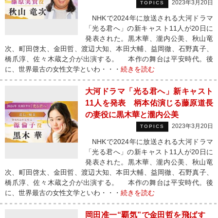
2023年3月20日
TOPICS
NHKで2024年に放送される大河ドラマ
「光る君へ」の新キャスト11人が20日に
発表された。黒木華、瀧内公美、秋山竜
次、町田啓太、金田哲、渡辺大知、本田大輔、益岡徹、石野真子、
橋爪淳、佐々木蔵之介が出演する。 本作の舞台は平安時代。後
に、世界最古の女性文学といわ・・・
続きを読む
大河ドラマ「光る君へ」新キャスト
11人を発表 柄本佑演じる藤原道長
の妻役に黒木華と瀧内公美
2023年3月20日
TOPICS
NHKで2024年に放送される大河ドラマ
「光る君へ」の新キャスト11人が20日に
発表された。黒木華、瀧内公美、秋山竜
次、町田啓太、金田哲、渡辺大知、本田大輔、益岡徹、石野真子、
橋爪淳、佐々木蔵之介が出演する。 本作の舞台は平安時代。後
に、世界最古の女性文学といわ・・・
続きを読む
岡田准一“覇気”で金田哲を飛ばす