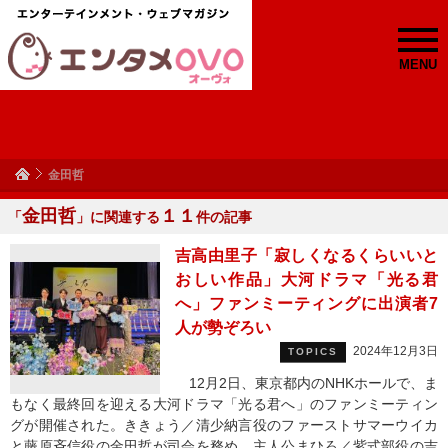
MENU
金田哲
金田哲
１１
「
」に関連する
件の記事
吉高由里子「寂しくなるくらいいと
おしい作品」大河ドラマ「光る君
へ」ファンミーティングに出演者7
人が勢ぞろい
2024年12月3日
TOPICS
12月2日、東京都内のNHKホールで、ま
もなく最終回を迎える大河ドラマ「光る君へ」のファンミーティン
グが開催された。ききょう／清少納言役のファーストサマーウイカ
と藤原斉信役の金田哲が司会を務め、主人公まひろ／紫式部役の吉