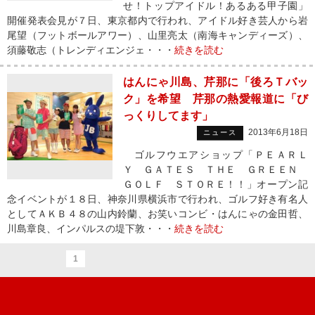
せ！トップアイドル！あるある甲子園」
開催発表会見が７日、東京都内で行われ、アイドル好き芸人から岩
尾望（フットボールアワー）、山里亮太（南海キャンディーズ）、
須藤敬志（トレンディエンジェ・・・
続きを読む
はんにゃ川島、芹那に「後ろＴバッ
ク」を希望 芹那の熱愛報道に「び
っくりしてます」
2013年6月18日
ニュース
ゴルフウエアショップ「ＰＥＡＲＬ
Ｙ ＧＡＴＥＳ ＴＨＥ ＧＲＥＥＮ
ＧＯＬＦ ＳＴＯＲＥ！！」オープン記
念イベントが１８日、神奈川県横浜市で行われ、ゴルフ好き有名人
としてＡＫＢ４８の山内鈴蘭、お笑いコンビ・はんにゃの金田哲、
川島章良、インパルスの堤下敦・・・
続きを読む
1