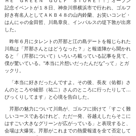
ＨＥ ＧＲＥＥＮ ＧＯＬＦ ＳＴＯＲＥ！！」オープン
記念イベントが１８日、神奈川県横浜市で行われ、ゴルフ
好き有名人としてＡＫＢ４８の山内鈴蘭、お笑いコンビ・
はんにゃの金田哲、川島章良、インパルスの堤下敦が出席
した。
昨年６月にタレントの芹那と江の島デートを報じられた
川島は「芹那さんとはどうなった？」と報道陣から聞かれ
ると「（芹那について）いろいろ載っている記事を見て、
僕が驚いている。“本当に片想いだったんだな”って」とガ
ックリ。
「本当に好きだったんですよ。その後、長友（佑都）さ
んのところや綾部（祐二）さんのところに行ったりして…
びっくりしてます」と心境を告白した。
芹那の魅力について川島が、ゴルフに掛けて「すごく難
しいコースであるけれど、ただ一発、谷越えしたらそこに
はすごい大きなグリーンが広がっている」と表現すると、
会場は大爆笑。芹那がこれまでの熱愛報道を全て否定して