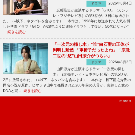
2026年8月4日
ドラマ
反町隆史が主演するドラマ「GTO」（カンテ
レ・フジテレビ系）の第3話が、3日に放送され
た。（※以下、ネタバレを含みます） 本作は、1998年に放送されて人気を博
した学園ドラマ「GTO」が28年ぶりに連続ドラマとして復活。50代になった“
…
続きを読む
「一次元の挿し木」“唯”白石聖の正体が
判明し騒然 「車椅子だったよね」「宗教
二世の“悠”山田涼介がつらい」
2026年8月3日
ドラマ
山田涼介が主演するドラマ「一次元の挿し
木」（読売テレビ・日本テレビ系）の第5話が、
2日に放送された。（※以下、ネタバレを含みます） 本作は、松下龍之介氏の
同名小説が原作。ヒマラヤ山中で発掘された200年前の人骨が、失踪した妹の
DNAと完 …
続きを読む
more »