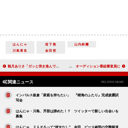
はんにゃ
堤下敦
山内鈴蘭
川島章良
金田哲
観月ありさ「ガッと突き進んでいく人がタイプ」 「信長しか見ていません」
藤原紀香、次世代スターの卵に「人を好きになる気持ちは大切」 オーディション番組審査員に
関連ニュース
RELATED NEWS
インパルス板倉「家庭を持ちたい」 『樹海のふたり』完成披露試
写会
はんにゃ・川島、芹那は諦めた！？ ツイッターで新しい出会いを
募集
はんにゃ、２人そろって“彼女なし” 金田、ピース綾部の交際報道