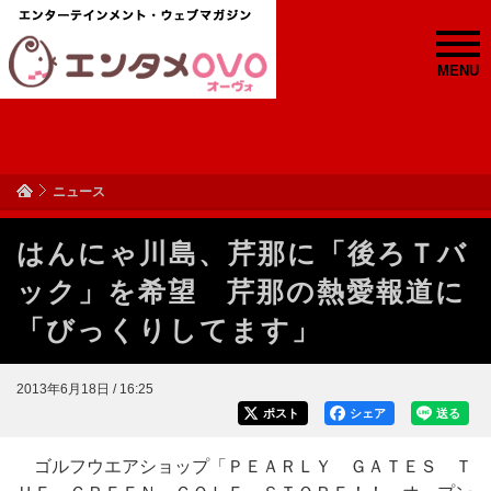
MENU
ニュース
はんにゃ川島、芹那に「後ろＴバ
ック」を希望 芹那の熱愛報道に
「びっくりしてます」
2013年6月18日 / 16:25
ポスト
シェア
送る
ゴルフウエアショップ「ＰＥＡＲＬＹ ＧＡＴＥＳ Ｔ