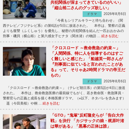
共犯関係が深まってきているのがいい」
「縦山裕二さんのグッズ欲しい」
2026年8月6日
ドラマ
「今夜もシリアルキラーと待ち合わせ」（関
西テレビ／フジテレビ系）の第6話が5日に放送された。 本作は、警察の正義
よりも復讐（ふくしゅう）を優先し、秘密の共犯関係を結んだ一匹おおかみの
刑事・磯貝（横山裕）と第六感女子ヒナタ（関水渚）の物語 …
続きを読む
「クロスロード ～救命救急の約束～」
「人間関係、特に人を指導するのはすご
く難しいと感じた」「船越英一郎さんが
『刑事面に似ていると言われたことがあ
る』って、そりゃあ2時間ドラマの帝王だ
もの」
2026年8月6日
ドラマ
「クロスロード ～救命救急の約束～」（テレビ朝日系）の第5話が4日に放送
された。 本作は、救命救急医療の最前線でもがく、若き救命医・救急隊員・
警察官らの正義と成長を描く本格医療ドラマ。（※以下、ネタバレを含みます）
遥（今田美桜）や桐 …
続きを読む
「GTO」“鬼塚”反町隆史らが「告白大作
戦」を決行 「カジサックの娘・梶原叶渚
は華がある」「黒幕の正体は誰」