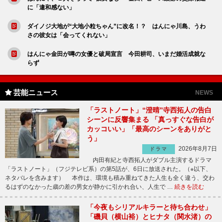
に「違和感ない」
ダイノジ大地が“大地小粒ちゃん”に改名！？ はんにゃ川島、うわ
さの彼女は「会ってくれない」
はんにゃ金田が噂の女優と破局宣言 今田耕司、いまだ婚活成就な
らず
芸能ニュース
NEWS
「ラストノート」“澄晴”寺西拓人の告白
シーンに反響集まる 「真っすぐな告白が
カッコいい」「最高のシーンをありがと
う」
2026年8月7日
ドラマ
内田有紀と寺西拓人がダブル主演するドラマ
「ラストノート」（フジテレビ系）の第5話が、6日に放送された。（※以下、
ネタバレを含みます） 本作は、環境も積み重ねてきた人生も全く違う、交わ
るはずのなかった歳の差の男女が静かに引かれ合い、人生で …
続きを読む
「今夜もシリアルキラーと待ち合わせ」
「磯貝（横山裕）とヒナタ（関水渚）の