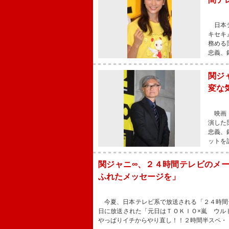
日本テ
キセキ
務める
忠義、
関ジ
変な
映画『
演した
忠義、
ットを
関ジャニ∞、２４時間テレビのメ
ふれたメッセージを」
今夏、日本テレビ系で放送される「２４時間
日に放送された「元日はＴＯＫＩＯ×嵐 ウル
やっぱりイチからやり直し！！２時間半スペ・