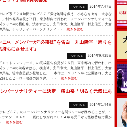
2014年7月7日
TOPICS
レビ系「２４時間テレビ３７『愛は地球を救う 小さなキセキ、大きな
』」制作発表会見が７日、東京都内で行われ、メーンパーソナリティーを
関ジャニ∞の横山裕、渋谷すばる、安田章大、丸山隆平、村上信五、大倉
錦戸亮、チャリティーパーソナリティ・・・
続きを読む
ャニ∞、メンバーが“必殺技”を告白 丸山隆平「周りを
気持ちにさせます」
2014年6月25日
TOPICS
エイトレンジャー２』の完成報告会見が２５日、東京都内で行われ、出
関ジャニ∞の渋谷すばる、横山裕、安田章大、丸山隆平、村上信五、大倉
錦戸亮、堤幸彦監督が登壇した。 本作は、２０１２年に公開され、大ヒ
記録したヒーロー映画の第２弾。 ・・・
続きを読む
ーンパーソナリティーに決定 横山裕「明るく元気にあ
2014年1月4日
TOPICS
テレビ３７」のメーンパーソナリティーを関ジャニ∞が務めることが、１
トラマン ＤＡＳＨ、嵐にしやがれ２０１４年も元日から怪物番組で嵐が
・・
続きを読む