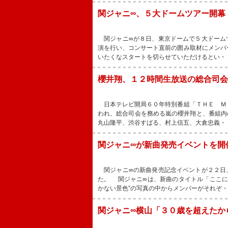
関ジャニ∞、５大ドームツアー開幕
関ジャニ∞が８日、東京ドームで５大ドーム
演を行い、コンサート直前の囲み取材にメンバ
いたくなスタートを切らせていただけるとい・
櫻井翔、１２時間生放送の総合司会
日本テレビ開局６０年特別番組「ＴＨＥ Ｍ
われ、総合司会を務める嵐の櫻井翔と、番組内
丸山隆平、渋谷すばる、村上信五、大倉忠義・
関ジャニ∞が新曲発売イベントを開
関ジャニ∞の新曲発売記念イベントが２２日
た。 関ジャニ∞は、新曲のタイトル「ここに
かない景色”の写真の中からメンバーがそれぞ
関ジャニ∞横山「３０歳を超えたか