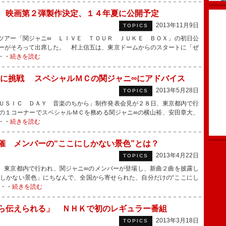
 映画第２弾製作決定、１４年夏に公開予定
2013年11月9日
TOPICS
ツアー「関ジャニ∞ ＬＩＶＥ ＴＯＵＲ ＪＵＫＥ ＢＯＸ」の初日公
ーがそろって出席した。 村上信五は、東京ドームからのスタートに「ぜ
・・
続きを読む
に挑戦 スペシャルＭＣの関ジャニ∞にアドバイス
2013年5月28日
TOPICS
ＵＳＩＣ ＤＡＹ 音楽のちから」制作発表会見が２８日、東京都内で行
の１コーナーでスペシャルＭＣを務める関ジャニ∞の横山裕、安田章大、
・・
続きを読む
催 メンバーの“ここにしかない景色”とは？
2013年4月22日
TOPICS
、東京都内で行われ、関ジャニ∞のメンバーが登場し、新曲２曲を披露し
しかない景色」にちなんで、全国から寄せられた、自分だけの“ここにし
・・・
続きを読む
ら伝えられる」 ＮＨＫで初のレギュラー番組
2013年3月18日
TOPICS