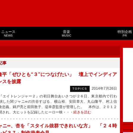
ニュース
音楽
特別企画
NEWS
MUSIC
PR
記事
隆平「ぜひとも“３”につなげたい」 壇上でインディア
ンスを披露
2014年7月26日
TOPICS
エイトレンジャー２』の初日舞台あいさつが２６日、東京都内で行わ
演した関ジャニ∞の渋谷すばる、横山裕、安田章大、丸山隆平、村上信
倉忠義、錦戸亮と前田敦子、堤幸彦監督が登壇した。 本作は、２０１２
開され、大ヒットを記録したヒーロー映・・・
続きを読む
ャニ∞、杏を「スタイル抜群できれいな方」 「２４時
レビ３７」制作発表会見