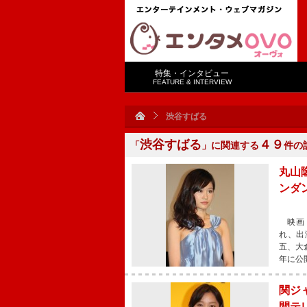
特集・インタビュー
FEATURE & INTERVIEW
渋谷すばる
渋谷すばる
４９
「
」に関連する
件の
丸山
ンダ
映画『
れ、出
五、大
年に公
関ジ
間テ