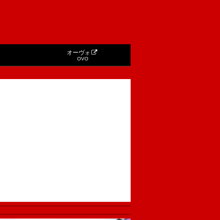
オーヴォ
OVO