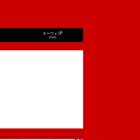
オーヴォ
OVO