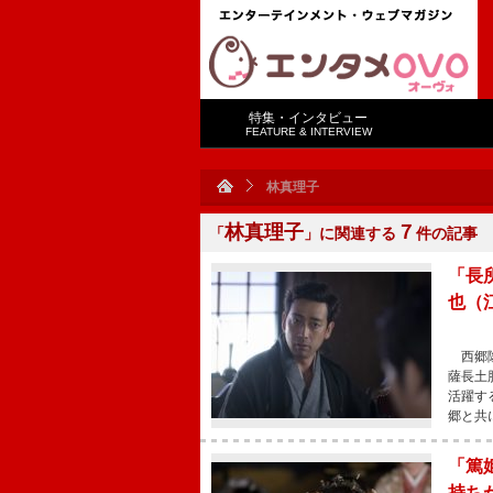
特集・インタビュー
FEATURE & INTERVIEW
林真理子
林真理子
７
「
」に関連する
件の記事
「長
也（
西郷隆
薩長土
活躍す
郷と共
「篤
持ち