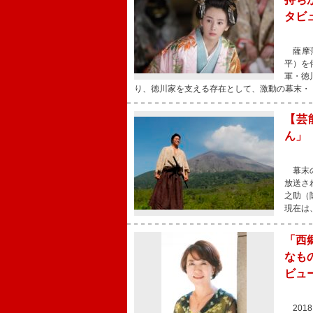
タビ
薩摩藩
平）を
軍・徳
り、徳川家を支える存在として、激動の幕末・
【芸
ん」
幕末の
放送さ
之助（
現在は
「西
なも
ビュ
201