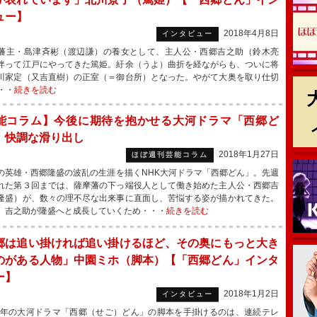
ュー】
2018年4月8日
インタビュー
主・島津斉彬（渡辺謙）の養女として、主人公・西郷吉之助（鈴木亮
伴って江戸にやってきた篤姫。紆余（うよ）曲折を経ながらも、ついに将
川家定（又吉直樹）の正室（＝御台所）となった。やがて大奥を取り仕切
・・
続きを読む
能コラム】今後に期待を抱かせる大河ドラマ「西郷ど
 快調な滑り出し
2018年1月27日
ほぼ週刊芸能コラム
英雄・西郷隆盛の波乱の生涯を描くNHK大河ドラマ「西郷どん」。先週
れた第３回までは、薩摩藩の下っ端役人として働き始めた主人公・西郷吉
隆盛）が、数々の理不尽な出来事に直面し、苦悩する姿が描かれてきた。
、吉之助が隆盛へと成長していくため・・・
続きを読む
郷は追い掛ければ追い掛けるほど、その奥にもっと大き
のがある人物」中園ミホ（脚本）【「西郷どん」インタ
ー】
2018年1月2日
インタビュー
8年の大河ドラマ「西郷（せご）どん」の脚本を手掛けるのは、連続テレ