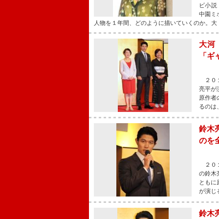
ビ小説
中園ミ
人物を１年間、どのように描いていくのか。大
大河
「ギ
２０１
亮平が
原作者
るのは
鈴木
のを
２０１
の鈴木
ともに
が演じ
鈴木