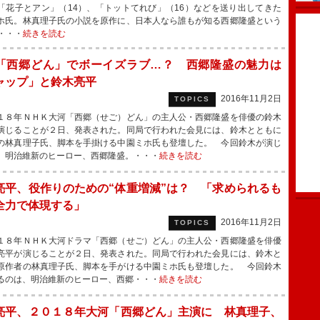
「花子とアン」（14）、「トットてれび」（16）などを送り出してきた
ホ氏。林真理子氏の小説を原作に、日本人なら誰もが知る西郷隆盛という
・・・
続きを読む
「西郷どん」でボーイズラブ…？ 西郷隆盛の魅力は
ャップ」と鈴木亮平
2016年11月2日
TOPICS
８年ＮＨＫ大河「西郷（せご）どん」の主人公・西郷隆盛を俳優の鈴木
演じることが２日、発表された。同局で行われた会見には、鈴木とともに
の林真理子氏、脚本を手掛ける中園ミホ氏も登壇した。 今回鈴木が演じ
、明治維新のヒーロー、西郷隆盛。・・・
続きを読む
亮平、役作りのための“体重増減”は？ 「求められるも
全力で体現する」
2016年11月2日
TOPICS
８年ＮＨＫ大河ドラマ「西郷（せご）どん」の主人公・西郷隆盛を俳優
亮平が演じることが２日、発表された。同局で行われた会見には、鈴木と
原作者の林真理子氏、脚本を手がける中園ミホ氏も登壇した。 今回鈴木
るのは、明治維新のヒーロー、西郷・・・
続きを読む
亮平、２０１８年大河「西郷どん」主演に 林真理子、