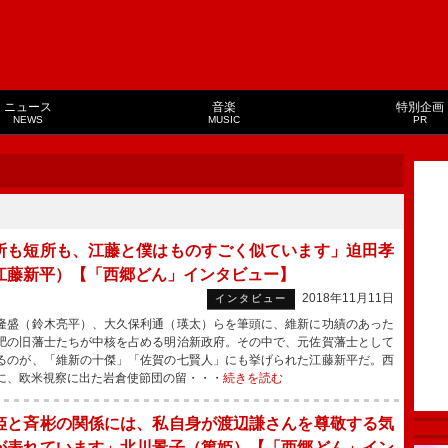
ニュース
音楽
特別企画
NEWS
MUSIC
PR
所も短所も、江藤と僕はものすごく似ています」迫田孝
江藤新平）【「西郷どん」インタビュー】
2018年11月11日
インタビュー
盛（鈴木亮平）、大久保利通（瑛太）らを筆頭に、維新に功績のあった
肥の旧藩士たちが中核を占める明治新政府。その中で、元佐賀藩士として
るのが、「維新の十傑」「佐賀の七賢人」にも挙げられた江藤新平だ。西
に、欧米視察に出た岩倉使節団の留・・・
続きを読む
姫と斉彬の関係には、私自身が渡辺謙さんを尊敬する気
が表れています」北川景子（篤姫）【「西郷どん」イン