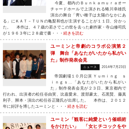
今夏、都内のＢｕｎｋａｍｕｒａオー
チャードホールで上演される蜷川幸雄氏
演出の舞台「靑い種子は太陽のなかにあ
る」にＫＡＴ－ＴＵＮの亀梨和也が主演することが１１日、分かっ
た。 本作は、４７歳の若さでこの世を去った劇作家・寺山修司氏
が１９６３年に２８歳で書・・・
続きを読む
ユーミンと帝劇のコラボ公演第２
弾 舞台「あなたがいたから私がい
た」制作発表会見
2014年7月23日
ニュース
帝国劇場１０月公演 Ｙｕｍｉｎｇ ｓ
ｉｎｇｓ…「あなたがいたから私がい
た」制作発表会見が２３日、東京都内で
行われ、出演者の松任谷由実、比嘉愛未、渡部豪太、石黒賢、藤真
利子、脚本・演出の松任谷正隆氏が出席した。 本作は、２０１２
年に好評を博したユーミンと・・・
続きを読む
ユーミン「観客に純愛という催眠術
をかけたい」 「女ヒチコックをや