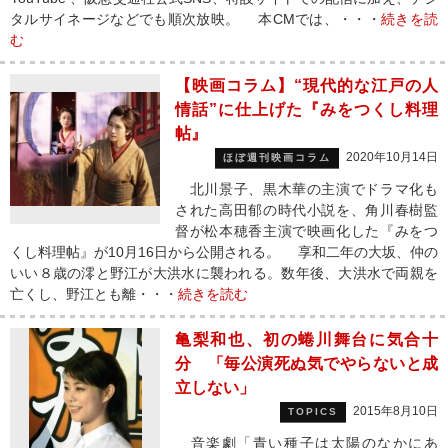
タルサイネージなどでも順次放映。 本CMでは、・・・
続きを読
む
【映画コラム】“現代的な江戸の人
情話”に仕上げた『みをつくし料理
帖』
2020年10月14日
ほぼ週刊映画コラム
北川景子、黒木華の主演でドラマ化も
された高田郁の時代小説を、角川春樹監
督が松本穂香主演で映画化した『みをつ
くし料理帖』が10月16日から公開される。 享和二年の大坂、仲の
いい８歳の澪と野江が大洪水に襲われる。数年後、大洪水で両親を
亡くし、野江とも離・・・
続きを読む
亀梨和也、初の蜷川舞台に気合十
分 「毎公演死ぬ気でやらないと成
立しない」
2015年8月10日
TOPICS
音楽劇「青い種子は太陽のなかにあ