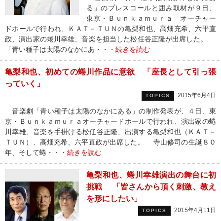
る」のプレスコールと囲み取材が９日、
東京・Ｂｕｎｋａｍｕｒａ オーチャー
ドホールで行われ、ＫＡＴ－ＴＵＮの亀梨和也、高畑充希、六平直
政、演出家の蜷川幸雄、音楽を担当した松任谷正隆が出席した。
「青い種子は太陽のなかにあ・・・
続きを読む
亀梨和也、初めての蜷川作品に意欲 「座長として引っ張
っていく」
2015年6月4日
TOPICS
音楽劇「青い種子は太陽のなかにある」の制作発表が、４日、東
京・Ｂｕｎｋａｍｕｒａオーチャードホールで行われ、演出家の蜷
川幸雄、音楽を手掛ける松任谷正隆、出演する亀梨和也（ＫＡＴ－
ＴＵＮ）、高畑充希、六平直政が出席した。 寺山修司の生誕８０
年、そして蜷・・・
続きを読む
亀梨和也、蜷川幸雄演出の舞台に初
挑戦 「皆さんから頂く刺激、教え
を形にしたい」
2015年4月11日
TOPICS