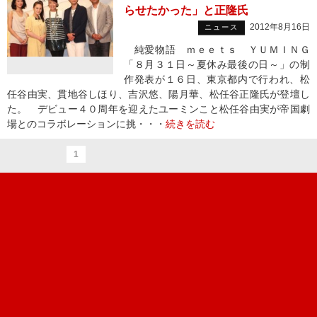
らせたかった」と正隆氏
2012年8月16日
ニュース
純愛物語 ｍｅｅｔｓ ＹＵＭＩＮＧ
「８月３１日～夏休み最後の日～」の制
作発表が１６日、東京都内で行われ、松
任谷由実、貫地谷しほり、吉沢悠、陽月華、松任谷正隆氏が登壇し
た。 デビュー４０周年を迎えたユーミンこと松任谷由実が帝国劇
場とのコラボレーションに挑・・・
続きを読む
1