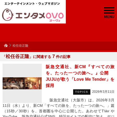
MENU
松任谷正隆
松任谷正隆
７
「
」に関連する
件の記事
阪急交通社、新CM『すべての旅
を、たった一つの旅へ。』公開
JUJUが歌う「Love Me Tender」を
採用
2026年3月11日
TOPICS
阪急交通社（大阪市）は、2026年3月
11日（水）より、新CM「すべての旅を、たった一つの旅へ。」篇
（15秒／30秒）を、首都圏を中心に公開した。あわせてTVer や
YouTube 、阪急交通社公式SNS、特設サイトでの配信に加え、デジ