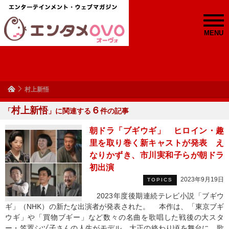
MENU
村上新悟
村上新悟
６
「
」に関連する
件の記事
朝ドラ「ブギウギ」 ヒロイン・趣
里を取り巻く新キャストが発表 え
なりかずき、市川実和子らが朝ドラ
初出演
2023年9月19日
TOPICS
2023年度後期連続テレビ小説「ブギウ
ギ」（NHK）の新たな出演者が発表された。 本作は、「東京ブギ
ウギ」や「買物ブギー」など数々の名曲を歌唱した戦後の大スタ
ー・笠置シヅ子さんの人生がモデル。大正の終わり頃を舞台に、歌