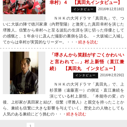
幸村）４ 【真田丸インタビュー】
2016年12月18日
インタビュー
ＮＨＫの大河ドラマ「真田丸」で、つ
いに大坂の陣で徳川家康（内野聖陽）と激突した真田幸村を演じた
堺雅人。信繁から幸村へと至る波乱の生涯を演じ切った俳優として
の感慨と、１年余りに及んだ撮影の裏側を語る。 －大坂城に入城し
てからは幸村が実質的なリーダー。・・・
続きを読む
「堺さんから笑顔がすごくかわいい
と言われて…」村上新悟（直江兼
続） 【真田丸 インタビュー】
2016年2月29日
インタビュー
ＮＨＫの大河ドラマ「真田丸」で、上
杉景勝（遠藤憲一）の側近・直江兼続を
演じている村上新悟。「本能寺の変」の
後、上杉家が真田家と結び、信繁（堺雅人）と親交を持ったことか
ら、兼続も信繁に大きな影響を与えていく。歴史上の人物としても
人気のある兼続にどう挑むの・・・
続きを読む
1