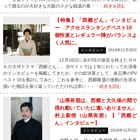
って踊るのが大好きな大阪の小さな銭湯の看・・・
続きを読む
【特集】「西郷どん」インタビュ
ー アクセスランキングベスト10
個性派とレギュラー陣がバランスよ
く人気に。
2018年12月30日
インタビュー
12月16日に全47回の放送を終えたＮＨ
Ｋの大河ドラマ「西郷どん」。当サイトでは１年にわたって出演者
のインタビューを掲載してきたが、その総決算として、各記事のPV
ベスト10を集計してみた。これを参考に、西郷隆盛の激動の生涯を
描いた物語を振り返っていただければ幸い・・・
続きを読む
「山県有朋は、西郷と大久保の間で
揺れ動いていたに違いありません」
村上新悟（山県有朋）【「西郷ど
ん」インタビュー】
2018年12月2日
インタビュー