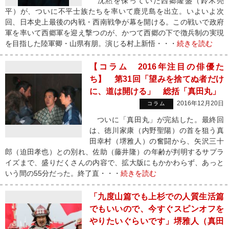
沈黙を保っていた西郷隆盛（鈴木亮
平）が、ついに不平士族たちを率いて鹿児島を出立。いよいよ次
回、日本史上最後の内戦・西南戦争が幕を開ける。この戦いで政府
軍を率いて西郷軍を迎え撃つのが、かつて西郷の下で徴兵制の実現
を目指した陸軍卿・山県有朋。演じる村上新悟・・・
続きを読む
【コラム 2016年注目の俳優た
ち】 第31回「望みを捨てぬ者だけ
に、道は開ける」 総括「真田丸」
2016年12月20日
コラム
ついに「真田丸」が完結した。最終回
は、徳川家康（内野聖陽）の首を狙う真
田幸村（堺雅人）の奮闘から、矢沢三十
郎（迫田孝也）との別れ、佐助（藤井隆）の年齢が判明するサプラ
イズまで、盛りだくさんの内容で、拡大版にもかかわらず、あっと
いう間の55分だった。終了直・・・
続きを読む
「九度山篇でも上杉での人質生活篇
でもいいので、今すぐスピンオフを
やりたいぐらいです」堺雅人（真田