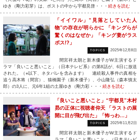
ゆき（剛力彩芽）は、ポストの中から宇都見啓・・・
続きを読む
「イイワル」“見落としていた人
物”の存在が明らかに 「キングらが
驚くのはなぜか」「キング妻がラス
ボス!?」
2025年12月8日
TOPICS
間宮祥太朗と新木優子がW主演するド
ラマ「良いこと悪いこと」（日本テレビ系）の第8話が、6日に放送
された。（※以下、ネタバレを含みます） 連続殺人事件の真相を
追う高木将（間宮）、猿橋園子（新木優子）、小山隆弘（森本慎太
郎）の3人に、元6年1組の土屋ゆき（剛力彩・・・
続きを読む
「良いこと悪いこと」“宇都見”木村
昴の正体に視聴者仰天 「ラストの展
開に目が飛び出た」「怖っわ…」
2025年11月2日
TOPICS
間宮祥太朗と新木優子がW主演するド
ラマ「良いこと悪いこと」（日本テレビ