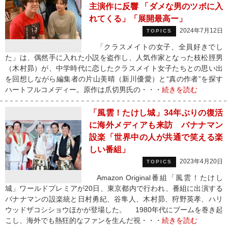
主演作に反響 「ダメな男のツボに入
れてくる」「展開最高ー」
2024年7月12日
TOPICS
「クラスメイトの女子、全員好きでし
た」は、偶然手に入れた小説を盗作し、人気作家となった枝松脛男
（木村昴）が、中学時代に恋したクラスメイト女子たちとの思い出
を回想しながら編集者の片山美晴（新川優愛）と“真の作者”を探す
ハートフルコメディー。原作は爪切男氏の・・・
続きを読む
「風雲！たけし城」34年ぶりの復活
に海外メディアも来訪 バナナマン
設楽「世界中の人が共通で笑える楽
しい番組」
2023年4月20日
TOPICS
Amazon Original番組「風雲！たけし
城」ワールドプレミアが20日、東京都内で行われ、番組に出演する
バナナマンの設楽統と日村勇紀、谷隼人、木村昴、狩野英孝、ハリ
ウッドザコシショウほかが登場した。 1980年代にブームを巻き起
こし、海外でも熱狂的なファンを生んだ視・・・
続きを読む