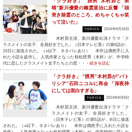
「クラ好き」 “脛男”木村昴と“美
晴”新川優愛の幽霊退治に反響 「頭
突き除霊のところ、めちゃくちゃ笑
って泣いた」
2024年8月16日
TOPICS
木村昴主演、新川優愛出演ドラマ「ク
ラスメイトの女子、全員好きでした」（日本テレビ系）の第6話が、
15日に放送された。（※以下、ネタバレあり） 本作は偶然手に入
れた小説を盗作し、人気作家となった枝松脛男（木村）が、中学時
代に恋したクラスメイト女子たちとの思・・・
続きを読む
「クラ好き」 “脛男”木村昴が“パト
リシア”石田ニコルに再会 「深夜枠
にしては面白すぎる」
2024年8月9日
TOPICS
木村昴主演、新川優愛出演ドラマ「ク
ラスメイトの女子、全員好きでした」
（日本テレビ系）の第5話が、8日に放送
された。（※以下、ネタバレあり） 本作は偶然手に入れた小説を
盗作し、人気作家となった枝松脛男（木村）が、中学時代に恋した