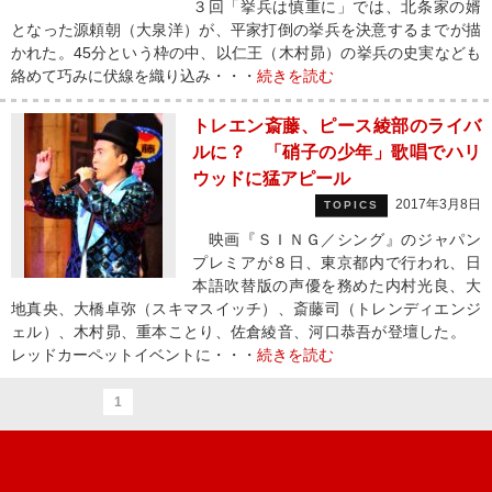
３回「挙兵は慎重に」では、北条家の婿
となった源頼朝（大泉洋）が、平家打倒の挙兵を決意するまでが描
かれた。45分という枠の中、以仁王（木村昴）の挙兵の史実なども
絡めて巧みに伏線を織り込み・・・
続きを読む
トレエン斎藤、ピース綾部のライバ
ルに？ 「硝子の少年」歌唱でハリ
ウッドに猛アピール
2017年3月8日
TOPICS
映画『ＳＩＮＧ／シング』のジャパン
プレミアが８日、東京都内で行われ、日
本語吹替版の声優を務めた内村光良、大
地真央、大橋卓弥（スキマスイッチ）、斎藤司（トレンディエンジ
ェル）、木村昴、重本ことり、佐倉綾音、河口恭吾が登壇した。
レッドカーペットイベントに・・・
続きを読む
1