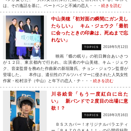
は、その逸話を基に、ベートベンと不滅の恋人・・・
続きを読む
中山美穂「初対面の瞬間にガン見し
たらしい」 キム・ジェウク「最初
に会ったときの印象は、死ぬまで忘
れない」
2018年5月12日
TOPICS
映画『蝶の眠り』の初日舞台あいさつ
が１２日、東京都内で行われ、出演者の中山美穂、キム・ジェウ
ク、音楽監督を務めた作曲家の新垣隆氏、チョン・ジェウン監督が
登場した。 本作は、遺伝性のアルツハイマーに侵された人気女性
作家・松村涼子（中山）と年下の恋人・チ・・・
続きを読む
川谷絵音「もう一度紅白に出た
い」 新バンドで２度目の出場に意
欲！？
2018年3月16日
TOPICS
ＢＳスカパー！オリジナルバラエティ
ー「ＢＡＺＯＯＫＡ！！」の公開収録取