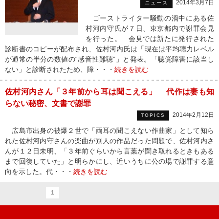
2014年3月7日
ニュース
ゴーストライター騒動の渦中にある佐
村河内守氏が７日、東京都内で謝罪会見
を行った。 会見では新たに発行された
診断書のコピーが配布され、佐村河内氏は「現在は平均聴力レベル
が通常の半分の数値の“感音性難聴”」と発表。「聴覚障害に該当し
ない」と診断されたため、障・・・
続きを読む
佐村河内さん「３年前から耳は聞こえる」 代作は妻も知
らない秘密、文書で謝罪
2014年2月12日
TOPICS
広島市出身の被爆２世で「両耳の聞こえない作曲家」として知ら
れた佐村河内守さんの楽曲が別人の作品だった問題で、佐村河内さ
んが１２日未明、「３年前ぐらいから言葉が聞き取れるときもある
まで回復していた」と明らかにし、近いうちに公の場で謝罪する意
向を示した。代・・・
続きを読む
1