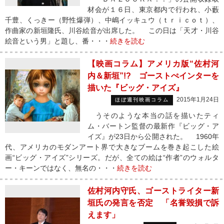
材会が１６日、東京都内で行われ、小藪
千豊、くっきー（野性爆弾）、中嶋イッキュウ（ｔｒｉｃｏｔ）、
作曲家の新垣隆氏、川谷絵音が出席した。 この日は「天才・川谷
絵音という男」と題し、番・・・
続きを読む
【映画コラム】アメリカ版“佐村河
内＆新垣”!? ゴーストぺインターを
描いた『ビッグ・アイズ』
2015年1月24日
ほぼ週刊映画コラム
うそのような本当の話を描いたティ
ム・バートン監督の最新作『ビッグ・ア
イズ』が23日から公開された。 1960年
代、アメリカのモダンアート界で大きなブームを巻き起こした絵
画“ビッグ・アイズ”シリーズ。だが、全ての絵は“作者”のウォルタ
ー・キーンではなく、無名の・・・
続きを読む
佐村河内守氏、ゴーストライター新
垣氏の発言を否定 「名誉毀損で訴
えます」