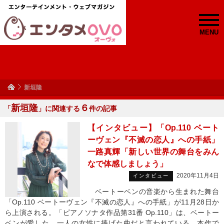
MENU
新垣隆
新垣隆
６
「
」に関連する
件の記事
【インタビュー】「Op.110 ベート
ーヴェン『不滅の恋人』への手紙」
一路真輝「新しい世界の舞台をみん
なで体感しましょう」
2020年11月4日
インタビュー
ベートーベンの音楽から生まれた舞台
「Op.110 ベートーヴェン『不滅の恋人』への手紙」が11月28日か
ら上演される。「ピアノソナタ作品第31番 Op.110」は、ベートー
ベンが愛した、一人の女性に捧げた曲だと言われている。本作で