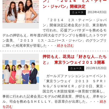
ン」 「２０１４ ミス・ティー
ン・ジャパン」開催決定
2013年4月3日
ニュース
「２０１４ ミス・ティーン・ジャパ
ン」開催決定記者会見が３日、東京都内
で行われ、応援アンバサダーを務めるモ
デルの押切もえ、昨年度の同大会でグランプリを獲得したトラウデ
ン直美、「２０１３ ミス・ユニバース・ジャパン」のグランプリ
に輝いた松尾幸実が登場した・・・
続きを読む
押切もえ、花見は「好きな人…たち
と」 東京ランウェイ２０１３開幕
2013年3月20日
ニュース
ガールズファッションショーイベント
「東京ランウェイ ２０１３ ＳＰＲＩ
ＮＧ／ＳＵＭＭＥＲ」が２０日、東京・
国立代々木競技場第一体育館で開幕し、
事前に行われた記者会見にモデルの蛯原友里、押切もえ、岸本セシ
ル、司会を務めるＳＨＥＬＬＹ、谷原章介が出席した。・・・
続き
を読む