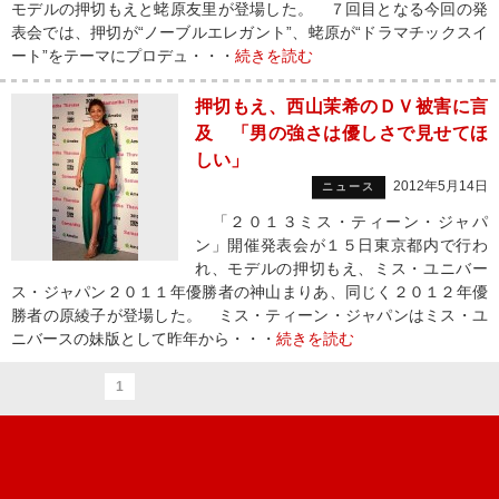
モデルの押切もえと蛯原友里が登場した。 ７回目となる今回の発
表会では、押切が“ノーブルエレガント”、蛯原が“ドラマチックスイ
ート”をテーマにプロデュ・・・
続きを読む
押切もえ、西山茉希のＤＶ被害に言
及 「男の強さは優しさで見せてほ
しい」
2012年5月14日
ニュース
「２０１３ミス・ティーン・ジャパ
ン」開催発表会が１５日東京都内で行わ
れ、モデルの押切もえ、ミス・ユニバー
ス・ジャパン２０１１年優勝者の神山まりあ、同じく２０１２年優
勝者の原綾子が登場した。 ミス・ティーン・ジャパンはミス・ユ
ニバースの妹版として昨年から・・・
続きを読む
1