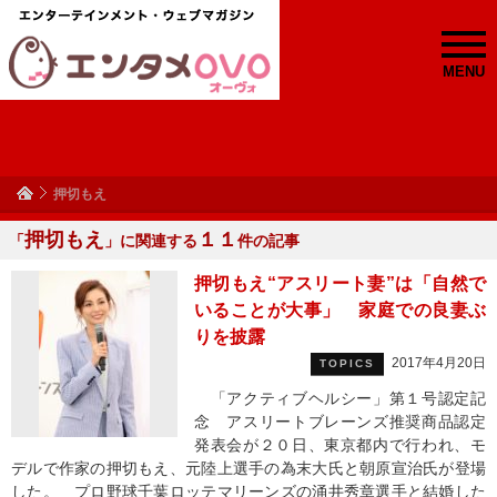
MENU
押切もえ
押切もえ
１１
「
」に関連する
件の記事
押切もえ“アスリート妻”は「自然で
いることが大事」 家庭での良妻ぶ
りを披露
2017年4月20日
TOPICS
「アクティブヘルシー」第１号認定記
念 アスリートブレーンズ推奨商品認定
発表会が２０日、東京都内で行われ、モ
デルで作家の押切もえ、元陸上選手の為末大氏と朝原宣治氏が登場
した。 プロ野球千葉ロッテマリーンズの涌井秀章選手と結婚した