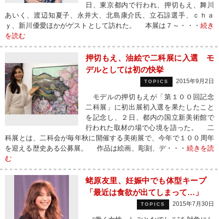
日、東京都内で行われ、押切もえ、舞川
あいく、渡辺知夏子、永井大、北島康介氏、立石諒選手、ｃｈａ
ｙ、新川優愛ほかがゲストとして訪れた。 本展は７～・・・
続き
を読む
押切もえ、油絵で二科展に入選 モ
デルとしては初の快挙
2015年9月2日
TOPICS
モデルの押切もえが「第１００回記念
二科展」に初出展初入選を果たしたこと
を記念し、２日、都内の国立新美術館で
行われた取材の場で心境を語った。 二
科展とは、二科会が毎年秋に開催する美術展で、今年で１００周年
を迎える歴史ある公募展。 作品は絵画、彫刻、デ・・・
続きを読
む
蛯原友里、妊娠中でも体型キープ
「最近は食欲が出てしまって…」
2015年7月30日
TOPICS