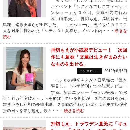
“働く女性＝しごとなでしこ”を対象にし
たイベント「しごとなでしこファッショ
ンショー」が３０日、東京都内で行わ
れ、山本美月、押切もえ、高垣麗子、松
島花、蛯原友里らが出席した。 このショーは、働く女性３０００
人を対象に行われた「シティＯＬ夏祭り」イベント内・・・
続きを
読む
押切もえが小説家デビュー！ 次回
作にも意欲「文章は生きざまみたい
なものを出せる」
2013年8月6日
インタビュー
モデルの押切もえが７日発売の『浅き
夢見し』（小学館刊）で小説家デビュー
する。新書エッセー『モデル失格』で累
計１６万部突破とヒットを飛ばしている押切が、３年の歳月をかけ
書き下ろした初の長編小説。２５歳の売れない崖っぷちモデルが挫
折の日々を乗り越え、数々・・・
続きを読む
押切もえ、トラウデン直美に「キュ