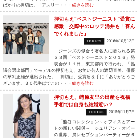
ばかりの押切は、「アスリー・・・
続きを読む
押切もえ“ベストジーニスト”受賞に
感激 交際中のロッテ涌井も「喜ん
でくれました」
2016年10月12日
TOPICS
ジーンズの似合う著名人に贈られる第
３３回「ベストジーニスト２０１６」発
表会が１１日、東京都内で行われ、「協
議会選出部門」でモデルの押切もえ、お笑い芸人の渡辺直美、俳優
の草刈正雄が選出された。 押切は、受賞盾を手に「ありがとうご
ざいます。３０代半ばでこの・・・
続きを読む
押切もえ、蛯原友里の出産を祝福
手相では自身も結婚近い？
2015年11月7日
TOPICS
「熊谷コレクション～オフィスとアー
トの新しい関係～ ジュリアン・オピー
の世界」展レセプションパーティーが６