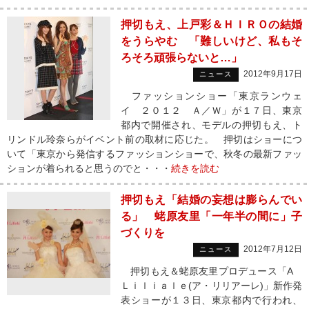
押切もえ、上戸彩＆ＨＩＲＯの結婚
をうらやむ 「難しいけど、私もそ
ろそろ頑張らないと…」
2012年9月17日
ニュース
ファッションショー「東京ランウェ
イ ２０１２ Ａ／Ｗ」が１７日、東京
都内で開催され、モデルの押切もえ、ト
リンドル玲奈らがイベント前の取材に応じた。 押切はショーにつ
いて「東京から発信するファッションショーで、秋冬の最新ファッ
ションが着られると思うのでと・・・
続きを読む
押切もえ「結婚の妄想は膨らんでい
る」 蛯原友里「一年半の間に」子
づくりを
2012年7月12日
ニュース
押切もえ＆蛯原友里プロデュース「A
Ｌｉｌｉａｌｅ(ア・リリアーレ)」新作発
表ショーが１３日、東京都内で行われ、