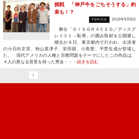
挑戦 「神戸牛をごちそうする」約
束も！？
2016年9月8日
TOPICS
舞台「ＤＩＳＧＲＡＣＥＤ／ディスグ
レイスト－恥辱」の囲み取材＆公開通し
稽古が８日、東京都内で行われ、出演者
の小日向文世、秋山菜津子、安田顕、小島聖、平埜生成が登場し
た。 現代アメリカの人種と宗教問題をテーマにしたこの作品は、
４人の異なる背景を持った男女・・・
続きを読む
1