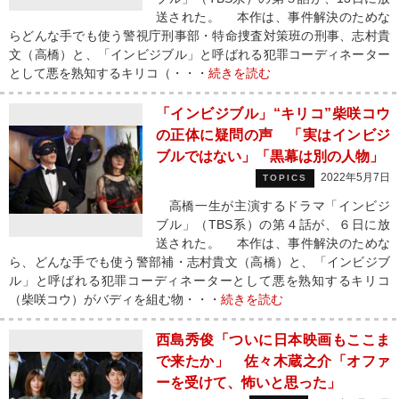
送された。 本作は、事件解決のためな
らどんな手でも使う警視庁刑事部・特命捜査対策班の刑事、志村貴
文（高橋）と、「インビジブル」と呼ばれる犯罪コーディネーター
として悪を熟知するキリコ（・・・
続きを読む
「インビジブル」“キリコ”柴咲コウ
の正体に疑問の声 「実はインビジ
ブルではない」「黒幕は別の人物」
2022年5月7日
TOPICS
高橋一生が主演するドラマ「インビジ
ブル」（TBS系）の第４話が、６日に放
送された。 本作は、事件解決のためな
ら、どんな手でも使う警部補・志村貴文（高橋）と、「インビジブ
ル」と呼ばれる犯罪コーディネーターとして悪を熟知するキリコ
（柴咲コウ）がバディを組む物・・・
続きを読む
西島秀俊「ついに日本映画もここま
で来たか」 佐々木蔵之介「オファ
ーを受けて、怖いと思った」