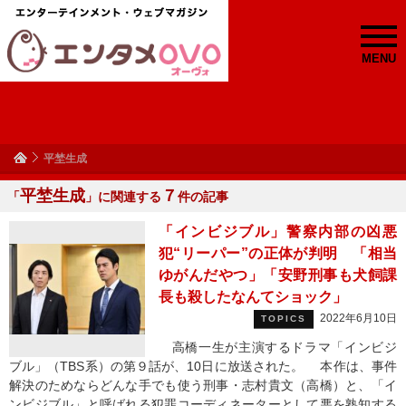
MENU
平埜生成
平埜生成
７
「
」に関連する
件の記事
「インビジブル」警察内部の凶悪
犯“リーパー”の正体が判明 「相当
ゆがんだやつ」「安野刑事も犬飼課
長も殺したなんてショック」
2022年6月10日
TOPICS
高橋一生が主演するドラマ「インビジ
ブル」（TBS系）の第９話が、10日に放送された。 本作は、事件
解決のためならどんな手でも使う刑事・志村貴文（高橋）と、「イ
ンビジブル」と呼ばれる犯罪コーディネーターとして悪を熟知する