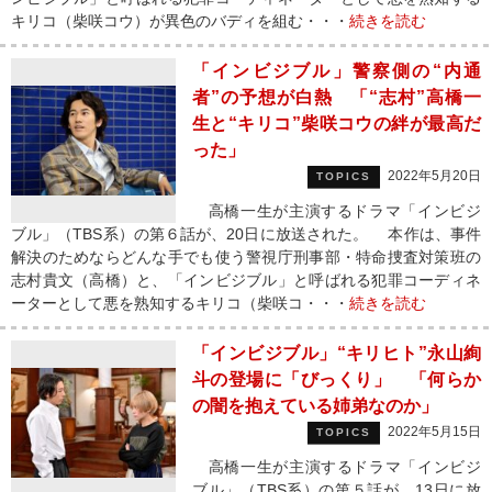
キリコ（柴咲コウ）が異色のバディを組む・・・
続きを読む
「インビジブル」警察側の“内通
者”の予想が白熱 「“志村”高橋一
生と“キリコ”柴咲コウの絆が最高だ
った」
2022年5月20日
TOPICS
高橋一生が主演するドラマ「インビジ
ブル」（TBS系）の第６話が、20日に放送された。 本作は、事件
解決のためならどんな手でも使う警視庁刑事部・特命捜査対策班の
志村貴文（高橋）と、「インビジブル」と呼ばれる犯罪コーディネ
ーターとして悪を熟知するキリコ（柴咲コ・・・
続きを読む
「インビジブル」“キリヒト”永山絢
斗の登場に「びっくり」 「何らか
の闇を抱えている姉弟なのか」
2022年5月15日
TOPICS
高橋一生が主演するドラマ「インビジ
ブル」（TBS系）の第５話が、13日に放