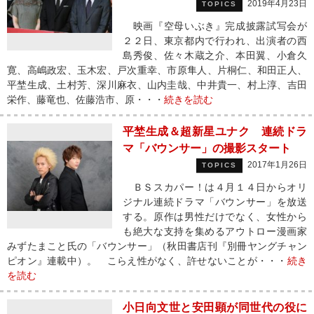
2019年4月23日
TOPICS
映画『空母いぶき』完成披露試写会が
２２日、東京都内で行われ、出演者の西
島秀俊、佐々木蔵之介、本田翼、小倉久
寛、高嶋政宏、玉木宏、戸次重幸、市原隼人、片桐仁、和田正人、
平埜生成、土村芳、深川麻衣、山内圭哉、中井貴一、村上淳、吉田
栄作、藤竜也、佐藤浩市、原・・・
続きを読む
平埜生成＆超新星ユナク 連続ドラ
マ「バウンサー」の撮影スタート
2017年1月26日
TOPICS
ＢＳスカパー！は４月１４日からオリ
ジナル連続ドラマ「バウンサー」を放送
する。原作は男性だけでなく、女性から
も絶大な支持を集めるアウトロー漫画家
みずたまこと氏の「バウンサー」（秋田書店刊『別冊ヤングチャン
ピオン』連載中）。 こらえ性がなく、許せないことが・・・
続き
を読む
小日向文世と安田顕が同世代の役に