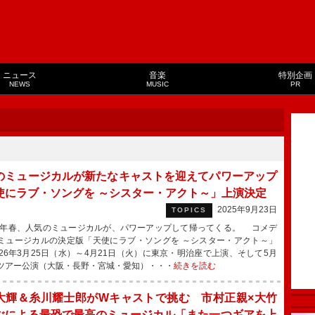
ニュース
音楽
特別企画
NEWS
MUSIC
PR
のミュージカルが新たなキャストを迎えてパワーアップ
使にラブ・ソングを ～シスター・アクト～」上演決定
2025年9月23日
TOPICS
6年春、人気のミュージカルが、パワーアップして帰ってくる。 コメデ
ミュージカルの決定版「天使にラブ・ソングを ～シスター・アクト～」
026年3月25日（水）～4月21日（火）に東京・明治座で上演、そして5月
ツアー公演（大阪・長野・宮城・愛知）・・・
続きを読む
大輝＆糸川耀士郎がWキャストで挑む 市村正親×大竹
ぶによる最恐で最高のミュージカル「また一つギアを上