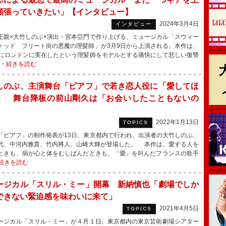
頑張っていきたい」【インタビュー】
2024年3月4日
インタビュー
親×大竹しのぶ×演出・宮本亞門で作り上げる、ミュージカル「スウィー
トッド フリート街の悪魔の理髪師」が3月9日から上演される。本作は、
紀にロンドンに実在したという理髪師をモデルとする痛快にして悲しい復讐
・・
続きを読む
しのぶ、主演舞台「ピアフ」で若き恋人役に「愛してほ
」 舞台降板の前山剛久は「お会いしたこともないの
」
2022年1月13日
TOPICS
ピアフ」の制作発表が13日、東京都内で行われ、出演者の大竹しのぶ、
代、中河内雅貴、竹内將人、山崎大輝が登場した。 本作は、愛する人を
ときも、病が心と体をむしばんだときも、「愛」を叫んだフランスの歌手
続きを読む
ージカル「スリル・ミー」開幕 新納慎也「劇場でしか
できない緊迫感を味わいに来て」
2021年4月5日
TOPICS
ジカル「スリル・ミー」が４月１日、東京都内の東京芸術劇場シアター