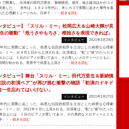
トで開幕し、出演者の田代万里生、新納慎也、成河、福士誠治ほかがコメ
発表した。 本作は、１９２０年代に、米シカゴで実際に起きた事件を基
れた心理劇ミュージカル。日本で・・・
続きを読む
ンタビュー】「スリル・ミー」松岡広大＆山崎大輝が見
“生の衝動”「危うさやもろさ、稚拙さを表現できれば」
2021年3月29日
インタビュー
0年代に実際に起こった、凶悪な伝説的犯罪を土台にした綿密な心理劇
ル・ミー」が４月１日から上演される。出演者は、“私”と“彼”のたった２
台上には、１台のピアノが置いてあり、その美しいメロディーとともに、
時間が紡がれる。世界中で何度も上演さ・・・
続きを読む
ンタビュー】舞台「スリル・ミー」田代万里生＆新納慎
“伝説の初演ペア”が再び挑む衝撃の物語「初演のドキド
は一生忘れてはいけない」
2021年1月27日
インタビュー
0年代に実際に起こった、凶悪な伝説的犯罪を土台とした綿密な心理劇
ル・ミー」が、2021年４月に上演される。出演者は、“私”と“彼”のたった
舞台上には、１台のピアノが置いてあり、その美的なメロディーととも
中・・・
続きを読む