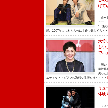
げて
市村正
ニー・
18世
譚。2007年に市村と大竹は本作で舞台初共・
大竹
しい
で…
舞台「
梅沢昌
失った
エディット・ピアフの激烈な生涯を描く・・・
ミュ
体験
ミュー