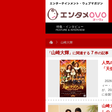
特集・インタビュー
FEATURE & INTERVIEW
山崎大輝
山崎大輝
７
「
」に関連する
件の記事
人気
「天
202
ィー・
が、2
に全国
山崎
しの