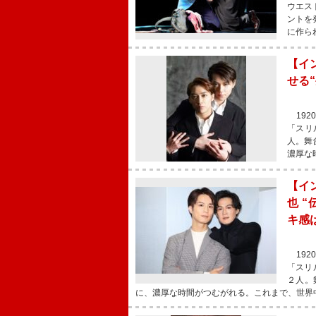
ウエス
ントを
に作ら
【イ
せる
192
「スリ
人。舞
濃厚な
【イ
也 
キ感
192
「スリ
２人。
に、濃厚な時間がつむがれる。これまで、世界