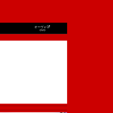
オーヴォ
OVO