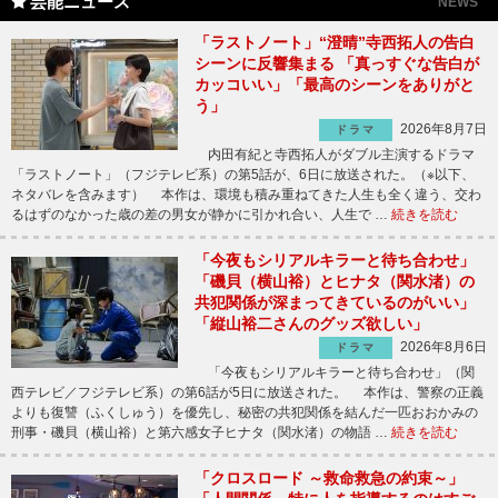
芸能ニュース
NEWS
「ラストノート」“澄晴”寺西拓人の告白
シーンに反響集まる 「真っすぐな告白が
カッコいい」「最高のシーンをありがと
う」
2026年8月7日
ドラマ
内田有紀と寺西拓人がダブル主演するドラマ
「ラストノート」（フジテレビ系）の第5話が、6日に放送された。（※以下、
ネタバレを含みます） 本作は、環境も積み重ねてきた人生も全く違う、交わ
るはずのなかった歳の差の男女が静かに引かれ合い、人生で …
続きを読む
「今夜もシリアルキラーと待ち合わせ」
「磯貝（横山裕）とヒナタ（関水渚）の
共犯関係が深まってきているのがいい」
「縦山裕二さんのグッズ欲しい」
2026年8月6日
ドラマ
「今夜もシリアルキラーと待ち合わせ」（関
西テレビ／フジテレビ系）の第6話が5日に放送された。 本作は、警察の正義
よりも復讐（ふくしゅう）を優先し、秘密の共犯関係を結んだ一匹おおかみの
刑事・磯貝（横山裕）と第六感女子ヒナタ（関水渚）の物語 …
続きを読む
「クロスロード ～救命救急の約束～」