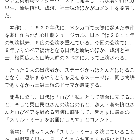
東京芸術劇場シアターウエストで開幕し、出演者の田代万
里生、新納慎也、成河、福士誠治ほかがコメントを発表し
た。
本作は、１９２０年代に、米シカゴで実際に起きた事件
を基に作られた心理劇ミュージカル。日本では２０１１年
の初演以来、６度の公演を重ねている。今回の公演では、
９年ぶりのペア復活となる田代と新納のほか、成河と福
士、松岡広大と山崎大輝の３ペアによって上演される。
たった２人の出演者が、ステージからほとんどはけるこ
となく、息詰まるやりとりを見せるステージは、同じ物語
でありながら三組三様のドラマが展開する。
開幕に際し、田代は「再び『私』として舞台に立てるこ
と、そして栗山民也さんの演出のもと、超人・新納慎也さ
んと再びペアを組める奇跡に感謝して、皆さまに最高の
『スリル・ミー』をお届けします」とコメント。
新納は「僕ら２人が『スリル・ミー』を演じていること
を、感慨深く思って見てくださるお客さまも多いと思いま