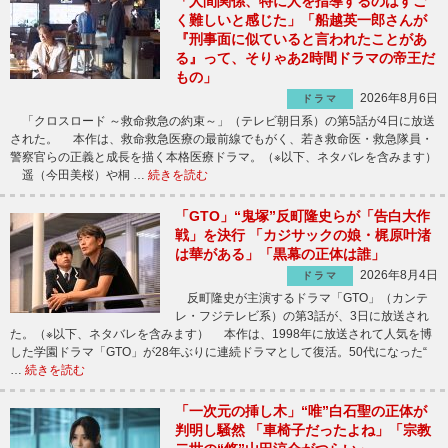
「人間関係、特に人を指導するのはすご
く難しいと感じた」「船越英一郎さんが
『刑事面に似ていると言われたことがあ
る』って、そりゃあ2時間ドラマの帝王だ
もの」
2026年8月6日
ドラマ
「クロスロード ～救命救急の約束～」（テレビ朝日系）の第5話が4日に放送
された。 本作は、救命救急医療の最前線でもがく、若き救命医・救急隊員・
警察官らの正義と成長を描く本格医療ドラマ。（※以下、ネタバレを含みます）
遥（今田美桜）や桐 …
続きを読む
「GTO」“鬼塚”反町隆史らが「告白大作
戦」を決行 「カジサックの娘・梶原叶渚
は華がある」「黒幕の正体は誰」
2026年8月4日
ドラマ
反町隆史が主演するドラマ「GTO」（カンテ
レ・フジテレビ系）の第3話が、3日に放送され
た。（※以下、ネタバレを含みます） 本作は、1998年に放送されて人気を博
した学園ドラマ「GTO」が28年ぶりに連続ドラマとして復活。50代になった“
…
続きを読む
「一次元の挿し木」“唯”白石聖の正体が
判明し騒然 「車椅子だったよね」「宗教