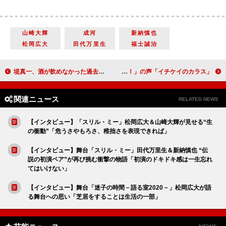
山崎大輝
成河
新納慎也
松岡広大
田代万里生
福士誠治
堤真一、酒が飲めなかった過去を告白 銭湯帰りに飲んだビールで初めて「うめーな！」
「イチケイのカラス」竹野内豊が型破りな裁判官に 竹野内と黒木華のコンビに「最高！」の声
関連ニュース
RELATED NEWS
【インタビュー】「スリル・ミー」松岡広大＆山崎大輝が見せる“生
の衝動”「危うさやもろさ、稚拙さを表現できれば」
【インタビュー】舞台「スリル・ミー」田代万里生＆新納慎也 “伝
説の初演ペア”が再び挑む衝撃の物語「初演のドキドキ感は一生忘れ
てはいけない」
【インタビュー】舞台「迷子の時間－語る室2020－」松岡広大が語
る舞台への思い「芝居をすることは生活の一部」