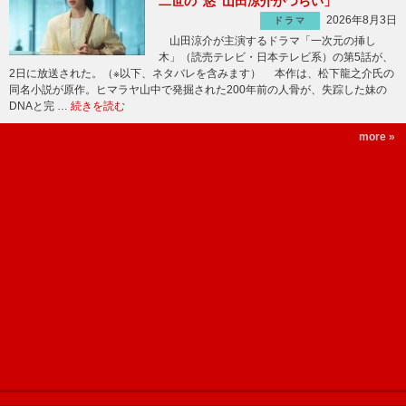
二世の“悠”山田涼介がつらい」
2026年8月3日
ドラマ
山田涼介が主演するドラマ「一次元の挿し
木」（読売テレビ・日本テレビ系）の第5話が、
2日に放送された。（※以下、ネタバレを含みます） 本作は、松下龍之介氏の
同名小説が原作。ヒマラヤ山中で発掘された200年前の人骨が、失踪した妹の
DNAと完 …
続きを読む
more »