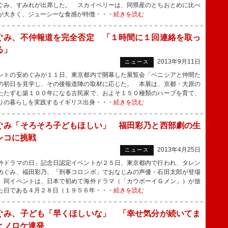
ぐみ、すみれが出席した。 スカイベリーは、同県産のとちおとめに比べ
が大きく、ジューシーな食感が特徴・・・
続きを読む
ぐみ、不仲報道を完全否定 「１時間に１回連絡を取っ
る」
2013年9月11日
ニュース
トの安めぐみが１１日、東京都内で開幕した展覧会「ベニシアと仲間た
の初日を見学し、その後報道陣の取材に応じた。 本展は、京都・大原の
たたずむ築１００年になる古民家で、およそ１５０種類のハーブを育て、
りの暮らしを実践するイギリス出身・・・
続きを読む
ぐみ「そろそろ子どもほしい」 福田彩乃と西部劇の生
レコに挑戦
2013年4月25日
ニュース
ドラマの日」記念日認定イベントが２５日、東京都内で行われ、タレン
めぐみ、福田彩乃、「刑事コロンボ」でおなじみの声優・石田太郎が登場
 同イベントは、日本で初めて海外ドラマ（「カウボーイＧメン」）が放
た日である４月２８日（１９５６年・・・
続きを読む
ぐみ、子ども「早くほしいな」 「幸せ気分が続いてま
とノロケ連発