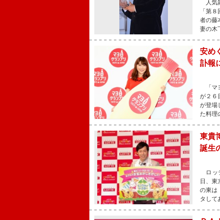
人気雑
「第８
者の藤
妻の木
安め
訃報
「マヨ
が２６
が登場
た料理
東貴
誕生
ロッテ
日、東
の東は
タして