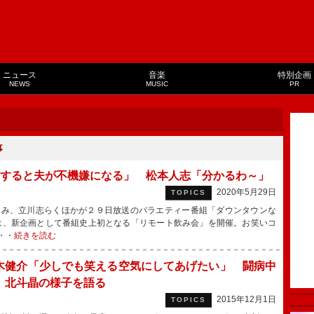
ニュース
音楽
特別企画
NEWS
MUSIC
PR
事
すると夫が不機嫌になる」 松本人志「分かるわ～」
2020年5月29日
TOPICS
み、立川志らくほかが２９日放送のバラエティー番組「ダウンタウンな
は、新企画として番組史上初となる「リモート飲み会」を開催。お笑いコ
・・
続きを読む
木健介「少しでも笑える空気にしてあげたい」 闘病中
、北斗晶の様子を語る
2015年12月1日
TOPICS