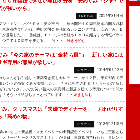
ＩＧＯが結婚できない理由を分析 安めぐみ「シャイで
気が強いから」
2014年8月4日
TOPICS
ジ「カンニングのＤＡＩ安☆吉日！」放送開始１０周年記念の囲み取材
、東京都内で行われ、番組の司会を務めるカンニング竹山、安めぐみ、Ｄ
Ｏが登場した。 番組は、ＢＳフジの番組やＤＶＤを紹介する情報バラエ
。今年で１０周年を迎える。 竹・・・
続きを読む
ぐみ「今の家のテーマは“金持ち風”」 新しい家には
サギ専用の部屋が欲しい」
2014年6月12日
ニュース
ちゃんがお引越し・新築引き渡しセレモニー」が１２日、東京都内で行
タレントの安めぐみが登場した。 ７月に発売されるリカちゃんの“新し
ち”にちなみ、夫でお笑い芸人の東貴博と新居を建てる予定について聞か
は「そういう話はちょっと出ています・・・
続きを読む
ぐみ、クリスマスは「夫婦でディナーを」 おねだりす
ら「高めの物」
2013年12月5日
ニュース
のいちごの新品種・スカイベリーの出荷記念イベント「いちご王国とち
『メリーベリークリスマス！！』」が５日、東京都内で行われ、タレント