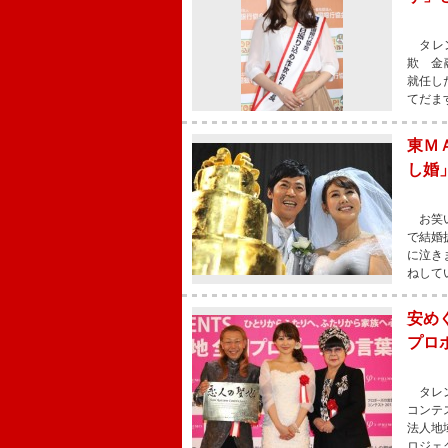
タレン
欺 金
就任し
てだま
東Ｍ
し婚
お笑い
で結婚
に泣き
ねして
安め
プロ
タレン
コンテ
法人地
ロジェ