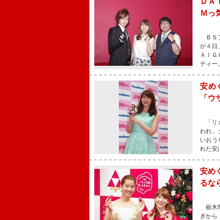
ＤＡ
Ｍっ
ＢＳフ
が４日
ＡＩＧ
ティー
安め
「ウ
「リカ
われ、
いおう
れた安
安め
るな
栃木県
ぎから