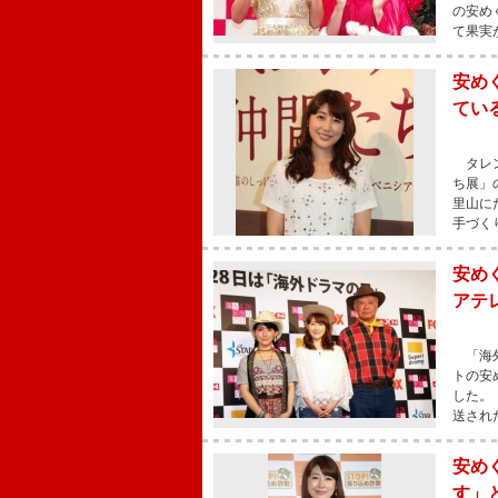
の安め
て果実
安め
てい
タレン
ち展」
里山に
手づく
安め
アテ
「海外
トの安
した。
送され
安め
す」