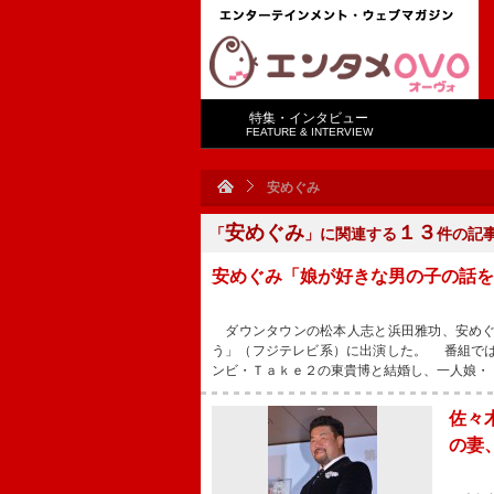
特集・インタビュー
FEATURE & INTERVIEW
安めぐみ
安めぐみ
１３
「
」に関連する
件の記
安めぐみ「娘が好きな男の子の話を
ダウンタウンの松本人志と浜田雅功、安めぐ
う」（フジテレビ系）に出演した。 番組で
ンビ・Ｔａｋｅ２の東貴博と結婚し、一人娘・
佐々
の妻