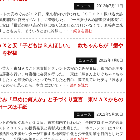
2012年7月11日
ニュース
トの安めぐみが１２日、東京都内で行われた「ＳＴＯＰ！振り込め詐
融犯罪防止啓発イベント」に登場した。 “一日振り込め詐欺防止隊長”に
た安は「最近の振り込め詐欺は振り込ませるだけじゃなくて、直接家に来
すこともあり、そういうときに冷静に・・・
続きを読む
ＡＸと安「子どもは３人ほしい」 欽ちゃんらが「癒や
」を祝福
2012年7月8日
ニュース
芸人・東ＭＡＸこと東貴博とタレントの安めぐみが８日、都内のホテル
披露宴を行い、終宴後に会見を行った。 東は「嫁さんよりぐちゃぐちゃ
ました」と最後のあいさつで号泣したと告白。隣で見ていた安は「泣きま
いるのかと思ったら、本当に泣いて・・・
続きを読む
ぐみ「早めに何人か」と子づくり宣言 東ＭＡＸからの
ポーズは手紙
2012年5月30日
ニュース
トの安めぐみらが３１日、東京都内で行われた「全国プロポーズの言葉
スト２０１２」の授賞発表と表彰式に出席した。 本コンテストはＮＰＯ
域活性化支援センターが主催する地域活性化と少子化対策を目的としたプ
クト。 全国から集まったプロポー・・・
続きを読む