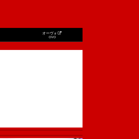
オーヴォ
OVO