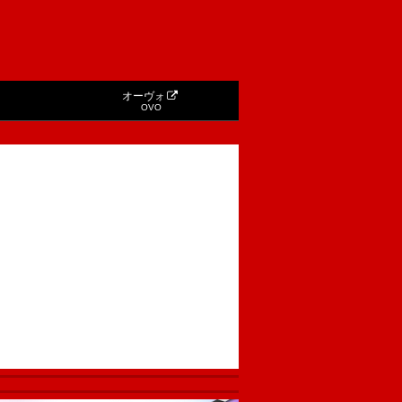
オーヴォ
OVO