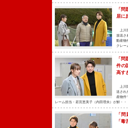
「問
居に
上川隆
放送さ
動産物
クレー
「問
件の
高す
上川隆
送され
産物件
レーム担当・若宮恵美⼦（内田理央）が鮮・・
「問
「毒