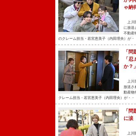
ゃ納
上川隆
に放送
不動産
のクレーム担当・若宮恵美子（内田理央）が・
「問
「忍
か？
上川隆
放送さ
動産物
クレーム担当・若宮恵美子（内田理央）が・・
「問
に涙
上川隆