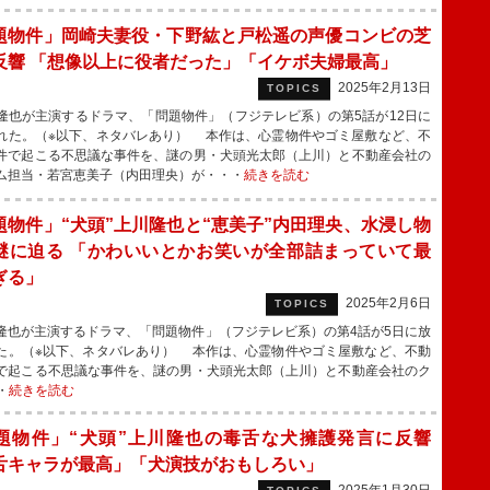
題物件」岡崎夫妻役・下野紘と戸松遥の声優コンビの芝
反響 「想像以上に役者だった」「イケボ夫婦最高」
2025年2月13日
TOPICS
也が主演するドラマ、「問題物件」（フジテレビ系）の第5話が12日に
れた。（※以下、ネタバレあり） 本作は、心霊物件やゴミ屋敷など、不
件で起こる不思議な事件を、謎の男・犬頭光太郎（上川）と不動産会社の
ム担当・若宮恵美⼦（内田理央）が・・・
続きを読む
題物件」“犬頭”上川隆也と“恵美⼦”内田理央、水浸し物
謎に迫る 「かわいいとかお笑いが全部詰まっていて最
ぎる」
2025年2月6日
TOPICS
也が主演するドラマ、「問題物件」（フジテレビ系）の第4話が5日に放
た。（※以下、ネタバレあり） 本作は、心霊物件やゴミ屋敷など、不動
で起こる不思議な事件を、謎の男・犬頭光太郎（上川）と不動産会社のク
・
続きを読む
題物件」“犬頭”上川隆也の毒舌な犬擁護発言に反響
舌キャラが最高」「犬演技がおもしろい」