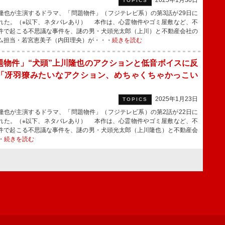
2025年1月30日
TOPICS
也が主演するドラマ、「問題物件」（フジテレビ系）の第3話が29日に
れた。（※以下、ネタバレあり） 本作は、心霊物件やゴミ屋敷など、不
件で起こる不思議な事件を、謎の男・犬頭光太郎（上川）と不動産会社の
ム担当・若宮恵美⼦（内田理央）が・・・
続きを読む
題物件」“犬頭”上川隆也のアクションと低音ボイスに反
「冴羽獠みたいなアクション、めちゃくちゃかっこい
2025年1月23日
TOPICS
也が主演するドラマ、「問題物件」（フジテレビ系）の第2話が22日に
れた。（※以下、ネタバレあり） 本作は、心霊物件やゴミ屋敷など、不
件で起こる不思議な事件を、謎の男・犬頭光太郎（上川隆也）と不動産会
・
続きを読む