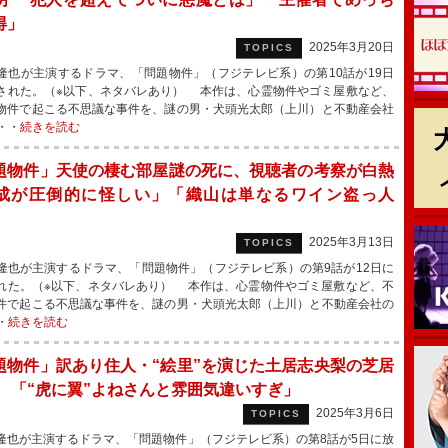
得」
2025年3月20日
TOPICS
也が主演するドラマ、「問題物件」（フジテレビ系）の第10話が19日
された。（※以下、ネタバレあり） 本作は、心霊物件やゴミ屋敷など、
物件で起こる不思議な事件を、謎の男・犬頭光太郎（上川）と不動産会社
・・
続きを読む
題物件」天使の棲む部屋謎の死に、視聴者の考察が白熱
成が圧倒的に怪しい」「織山は単なるワイン盗っ人
」
2025年3月13日
TOPICS
也が主演するドラマ、「問題物件」（フジテレビ系）の第9話が12日に
れた。（※以下、ネタバレあり） 本作は、心霊物件やゴミ屋敷など、不
件で起こる不思議な事件を、謎の男・犬頭光太郎（上川）と不動産会社の
・
続きを読む
題物件」訳あり住人・“絵里”を演じた土居志央梨の芝居
 「“虎に翼”よねさんと雰囲気違いすぎ」
2025年3月6日
TOPICS
也が主演するドラマ、「問題物件」（フジテレビ系）の第8話が5日に放