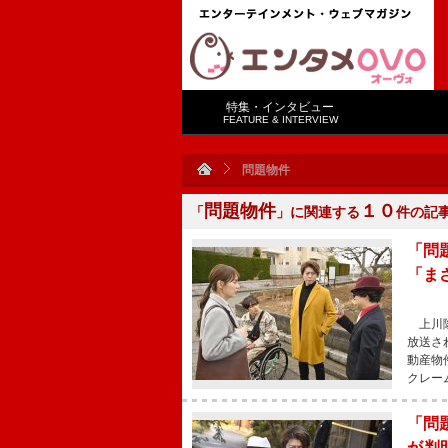
特集・インタビュー
FEATURE & INTERVIEW
問題物件
問題物件
１０
「
」に関連する
件の記
「問
「ま
上川隆
放送さ
動産物
クレー
「問
が判