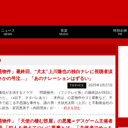
ニュース
音楽
特別企画
NEWS
MUSIC
PR
事
題物件」最終回、“犬太”上川隆也の独白ナレに視聴者涙
さかの号泣…」「あのナレーションはずるい」
2025年3月27日
TOPICS
也が主演するドラマ、「問題物件」（フジテレビ系）の最終話が26日に
れた。（※以下、ネタバレあり） 本作は、心霊物件やゴミ屋敷など、不
件で起こる不思議な事件を、謎の男・犬頭光太郎（上川）と不動産会社の
ム担当・若宮恵美子（内田理央）が・・・
続きを読む
題物件」「天使の棲む部屋」の悪魔＝デスゲーム主催者
明 「犯人を超えてついに悪魔とは」「主催者でめっち