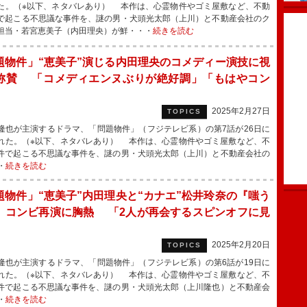
た。（※以下、ネタバレあり） 本作は、心霊物件やゴミ屋敷など、不動
で起こる不思議な事件を、謎の男・犬頭光太郎（上川）と不動産会社のク
担当・若宮恵美子（内田理央）が鮮・・・
続きを読む
題物件」“恵美子”演じる内田理央のコメディー演技に視
称賛 「コメディエンヌぶりが絶好調」「もはやコン
2025年2月27日
TOPICS
也が主演するドラマ、「問題物件」（フジテレビ系）の第7話が26日に
れた。（※以下、ネタバレあり） 本作は、心霊物件やゴミ屋敷など、不
件で起こる不思議な事件を、謎の男・犬頭光太郎（上川）と不動産会社の
・
続きを読む
題物件」“恵美⼦”内田理央と“カナエ”松井玲奈の『嗤う
』コンビ再演に胸熱 「2人が再会するスピンオフに見
」
2025年2月20日
TOPICS
也が主演するドラマ、「問題物件」（フジテレビ系）の第6話が19日に
れた。（※以下、ネタバレあり） 本作は、心霊物件やゴミ屋敷など、不
件で起こる不思議な事件を、謎の男・犬頭光太郎（上川隆也）と不動産会
・
続きを読む