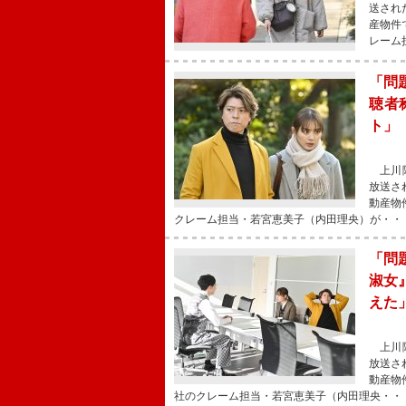
送され
産物件
レーム
「問
聴者
ト」
上川隆
放送さ
動産物
クレーム担当・若宮恵美子（内田理央）が・・
「問
淑女
えた
上川隆
放送さ
動産物
社のクレーム担当・若宮恵美⼦（内田理央・・