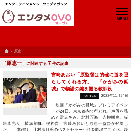
MENU
原恵一
原恵一
７
「
」に関連する
件の記事
宮崎あおい「原監督は的確に道を照
らしてくれる方」 『かがみの孤
城』で物語の鍵を握る教師役
2022年11月24日
TOPICS
映画『かがみの孤城』プレミアイベン
トが24日、東京都内で行われ、声優を務
めた當真あみ、北村匠海、吉柳咲良、板
垣李光人、横溝菜帆、梶裕貴、宮崎あおいと原恵一監督が登壇し
た。 本作は、辻村深月氏のベストセラー小説を劇場アニメ化。鏡