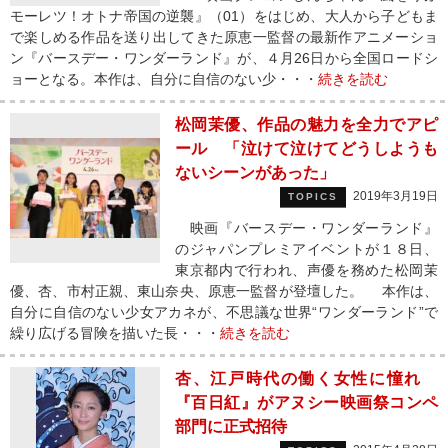
モーレツ！オトナ帝国の逆襲』（01）をはじめ、大人から子どもま
で楽しめる作品を送り出してきた原恵一監督の最新作アニメーショ
ン『バースデー・ワンダーランド』が、４月26日から全国ロードシ
ョーとなる。本作は、自分に自信のない少・・・
続きを読む
松岡茉優、作品の魅力を全力でアピ
ール 「泣けて泣けてどうしようも
ないシーンがあった」
2019年3月19日
TOPICS
映画『バースデー・ワンダーランド』
のジャパンプレミアイベントが１８日、
東京都内で行われ、声優を務めた松岡茉
優、杏、市村正親、東山奈央、原恵一監督が登壇した。 本作は、
自分に自信のない少女アカネが、不思議な世界“ワンダーランド”で
繰り広げる冒険を描いた長・・・
続きを読む
杏、江戸時代の働く女性に憧れ
『百日紅』がアヌシー映画祭コンペ
部門に正式招待