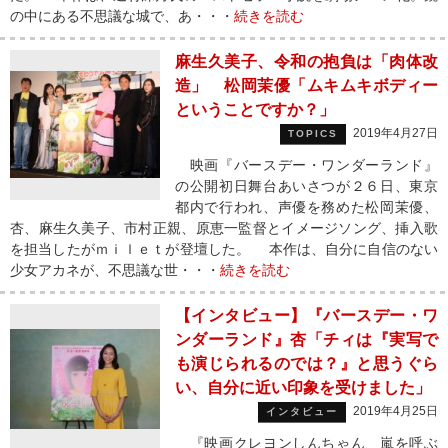
の中にある不思議な城で、あ・・・
続きを読む
麻生久美子、令和の抱負は「肉体改
造」 松岡茉優「ムキムキボディー
ということですか？」
2019年4月27日
TOPICS
映画『バースデー・ワンダーランド』
の公開初日舞台あいさつが２６日、東京
都内で行われ、声優を務めた松岡茉優、
杏、麻生久美子、市村正親、原恵一監督とイメージソング、挿入歌
を担当したがｍｉｌｅｔが登壇した。 本作は、自分に自信のない
少女アカネが、不思議な世・・・
続きを読む
【インタビュー】『バースデー・ワ
ンダーランド』杏「チィは『実写で
も演じられるのでは？』と思うぐら
い、自分に近い印象を受けました」
2019年4月25日
インタビュー
『映画クレヨンしんちゃん 嵐を呼ぶ