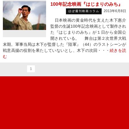
100年記念映画『はじまりのみち』
2013年6月8日
ほぼ週刊映画コラム
日本映画の黄金時代を支えた木下惠介
監督の生誕100年記念映画として製作され
た『はじまりのみち』が１日から全国公
開されている。 舞台は第２次世界大戦
末期。軍事当局は木下が監督した『陸軍』（44）のラストシーンが
戦意高揚の役割を果たしていないとし、木下の次回・・・
続きを読
む
1