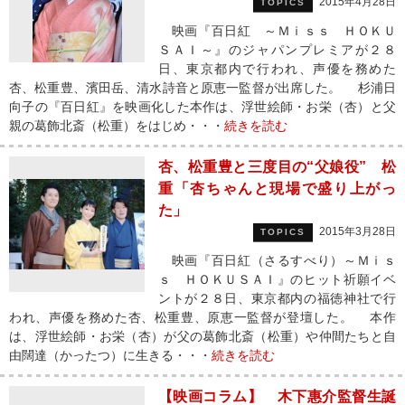
2015年4月28日
TOPICS
映画『百日紅 ～Ｍｉｓｓ ＨＯＫＵ
ＳＡＩ～』のジャパンプレミアが２８
日、東京都内で行われ、声優を務めた
杏、松重豊、濱田岳、清水詩音と原恵一監督が出席した。 杉浦日
向子の『百日紅』を映画化した本作は、浮世絵師・お栄（杏）と父
親の葛飾北斎（松重）をはじめ・・・
続きを読む
杏、松重豊と三度目の“父娘役” 松
重「杏ちゃんと現場で盛り上がっ
た」
2015年3月28日
TOPICS
映画『百日紅（さるすべり）～Ｍｉｓ
ｓ ＨＯＫＵＳＡＩ』のヒット祈願イベ
ントが２８日、東京都内の福徳神社で行
われ、声優を務めた杏、松重豊、原恵一監督が登壇した。 本作
は、浮世絵師・お栄（杏）が父の葛飾北斎（松重）や仲間たちと自
由闊達（かったつ）に生きる・・・
続きを読む
【映画コラム】 木下惠介監督生誕