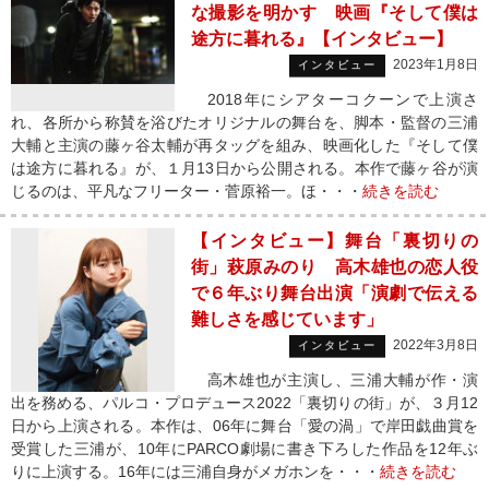
な撮影を明かす 映画『そして僕は
途方に暮れる』【インタビュー】
2023年1月8日
インタビュー
2018年にシアターコクーンで上演さ
れ、各所から称賛を浴びたオリジナルの舞台を、脚本・監督の三浦
大輔と主演の藤ヶ谷太輔が再タッグを組み、映画化した『そして僕
は途方に暮れる』が、１月13日から公開される。本作で藤ヶ谷が演
じるのは、平凡なフリーター・菅原裕一。ほ・・・
続きを読む
【インタビュー】舞台「裏切りの
街」萩原みのり 高木雄也の恋人役
で６年ぶり舞台出演「演劇で伝える
難しさを感じています」
2022年3月8日
インタビュー
高木雄也が主演し、三浦大輔が作・演
出を務める、パルコ・プロデュース2022「裏切りの街」が、３月12
日から上演される。本作は、06年に舞台「愛の渦」で岸田戯曲賞を
受賞した三浦が、10年にPARCO劇場に書き下ろした作品を12年ぶ
りに上演する。16年には三浦自身がメガホンを・・・
続きを読む