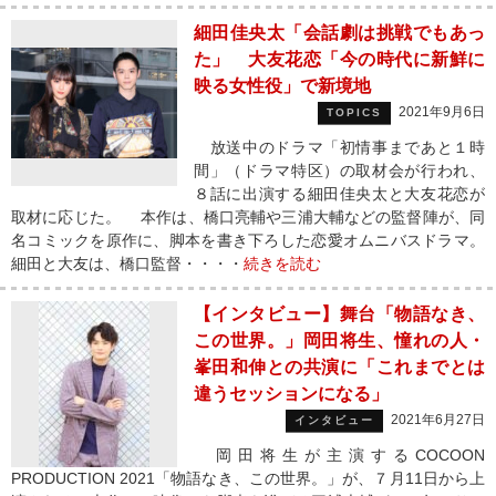
細田佳央太「会話劇は挑戦でもあっ
た」 大友花恋「今の時代に新鮮に
映る女性役」で新境地
2021年9月6日
TOPICS
放送中のドラマ「初情事まであと１時
間」（ドラマ特区）の取材会が行われ、
８話に出演する細田佳央太と大友花恋が
取材に応じた。 本作は、橋口亮輔や三浦大輔などの監督陣が、同
名コミックを原作に、脚本を書き下ろした恋愛オムニバスドラマ。
細田と大友は、橋口監督・・・・
続きを読む
【インタビュー】舞台「物語なき、
この世界。」岡田将生、憧れの人・
峯田和伸との共演に「これまでとは
違うセッションになる」
2021年6月27日
インタビュー
岡田将生が主演するCOCOON
PRODUCTION 2021「物語なき、この世界。」が、７月11日から上