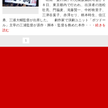
８日、東京都内で行われ、出演者の池松
壮亮、門脇麦、滝藤賢一、中村映里子、
三津谷葉子、赤澤セリ、柄本時生、信江
勇、三浦大輔監督が出席した。 劇作家で演劇ユニット「ポツドー
ル」主宰の三浦監督が原作・脚本・監督を務めた本作・・・
続きを
読む
1