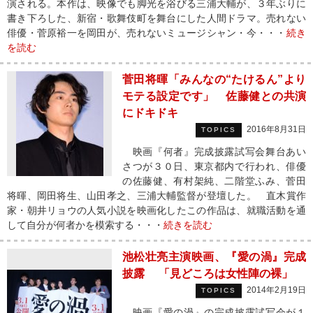
演される。本作は、映像でも脚光を浴びる三浦大輔が、３年ぶりに
書き下ろした、新宿・歌舞伎町を舞台にした人間ドラマ。売れない
俳優・菅原裕一を岡田が、売れないミュージシャン・今・・・
続き
を読む
菅田将暉「みんなの“たけるん”より
モテる設定です」 佐藤健との共演
にドキドキ
2016年8月31日
TOPICS
映画『何者』完成披露試写会舞台あい
さつが３０日、東京都内で行われ、俳優
の佐藤健、有村架純、二階堂ふみ、菅田
将暉、岡田将生、山田孝之、三浦大輔監督が登壇した。 直木賞作
家・朝井リョウの人気小説を映画化したこの作品は、就職活動を通
して自分が何者かを模索する・・・
続きを読む
池松壮亮主演映画、『愛の渦』完成
披露 「見どころは女性陣の裸」
2014年2月19日
TOPICS
映画『愛の渦』の完成披露試写会が１