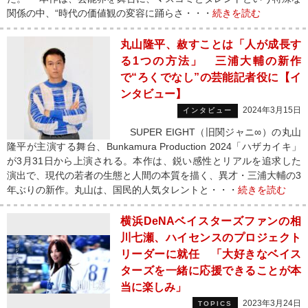
関係の中、“時代の価値観の変容に踊らさ・・・
続きを読む
丸山隆平、赦すことは「人が成長す
る1つの方法」 三浦大輔の新作
で“ろくでなし”の芸能記者役に【イ
ンタビュー】
2024年3月15日
インタビュー
SUPER EIGHT（旧関ジャニ∞）の丸山
隆平が主演する舞台、Bunkamura Production 2024「ハザカイキ」
が3月31日から上演される。本作は、鋭い感性とリアルを追求した
演出で、現代の若者の生態と人間の本質を描く、異才・三浦大輔の3
年ぶりの新作。丸山は、国民的人気タレントと・・・
続きを読む
横浜DeNAベイスターズファンの相
川七瀬、ハイセンスのプロジェクト
リーダーに就任 「大好きなベイス
ターズを一緒に応援できることが本
当に楽しみ」
2023年3月24日
TOPICS