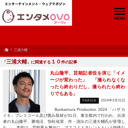
MENU
三浦大輔
三浦大輔
１０
「
」に関連する
件の記事
丸山隆平、芸能記者役を演じ「イメ
ージが変わった」 「撮られなくな
ったら終わりだし、撮られたら終わ
りでもある」
2024年3月31日
TOPICS
Bunkamura Production 2024「ハザカ
イキ」プレスコール及び囲み取材が31日、東京都内で行われ、出演
者の丸山隆平、勝地涼、恒松祐里、作・演出の三浦大輔氏が登壇し
た。 本作は、芸能界を舞台に、マスコミとタレントという特殊な