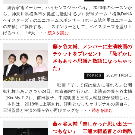
総合家電メーカー、ハイセンスジャパンは、2023年のシーズンか
ら、神奈川県横浜市を拠点に活動するプロ野球チーム「横浜DeNA
ベイスターズ」のユニホームスポンサー（ホーム試合用ユニホーム
の左袖）に就任する。 スポンサーとして、ベイスターズを盛り上
げるべく、「#大・・・
続きを読む
藤ヶ谷太輔、メンバーに主演映画の
チケットをプレゼント 「恥ずかし
さもあり不思議と敬語になっちゃっ
た」
2023年1月24日
TOPICS
映画『そして僕は途方に暮れる』公開
御礼舞台あいさつが24日、東京都内で行われ、出演者の藤ヶ谷太輔
（Kis-My-Ft2）、前田敦子、中尾明慶と三浦大輔監督が登壇した。
本作は、2018年に上演され、評判となったオリジナルの舞台を、
三浦監督と主演の藤ヶ谷が再びタッグを・・・
続きを読む
藤ヶ谷太輔「楽しかった思い出は一
つもない」 三浦大輔監督との過酷