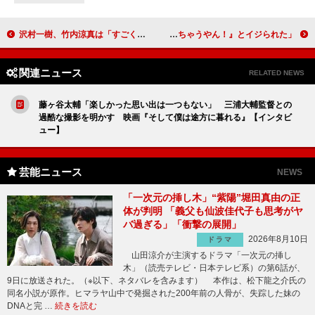
沢村一樹、竹内涼真は「すごく不器用だし一生懸命」 竹内「最近は仕事かコーヒーのことしか考えていない」
なにわ男子・高橋恭平「僕は映画を見るのは３回が限界」 「男友達から『おまえ、こんなんちゃうやん！』とイジられた」
関連ニュース
RELATED NEWS
藤ヶ谷太輔「楽しかった思い出は一つもない」 三浦大輔監督との
過酷な撮影を明かす 映画『そして僕は途方に暮れる』【インタビ
ュー】
芸能ニュース
NEWS
「一次元の挿し木」“紫陽”堀田真由の正
体が判明 「義父も仙波佳代子も思考がヤ
バ過ぎる」「衝撃の展開」
2026年8月10日
ドラマ
山田涼介が主演するドラマ「一次元の挿し
木」（読売テレビ・日本テレビ系）の第6話が、
9日に放送された。（※以下、ネタバレを含みます） 本作は、松下龍之介氏の
同名小説が原作。ヒマラヤ山中で発掘された200年前の人骨が、失踪した妹の
DNAと完 …
続きを読む