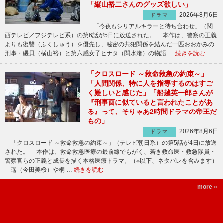
「縦山裕二さんのグッズ欲しい」
2026年8月6日
ドラマ
「今夜もシリアルキラーと待ち合わせ」（関
西テレビ／フジテレビ系）の第6話が5日に放送された。 本作は、警察の正義
よりも復讐（ふくしゅう）を優先し、秘密の共犯関係を結んだ一匹おおかみの
刑事・磯貝（横山裕）と第六感女子ヒナタ（関水渚）の物語 …
続きを読む
「クロスロード ～救命救急の約束～」
「人間関係、特に人を指導するのはすご
く難しいと感じた」「船越英一郎さんが
『刑事面に似ていると言われたことがあ
る』って、そりゃあ2時間ドラマの帝王だ
もの」
2026年8月6日
ドラマ
「クロスロード ～救命救急の約束～」（テレビ朝日系）の第5話が4日に放送
された。 本作は、救命救急医療の最前線でもがく、若き救命医・救急隊員・
警察官らの正義と成長を描く本格医療ドラマ。（※以下、ネタバレを含みます）
遥（今田美桜）や桐 …
続きを読む
more »