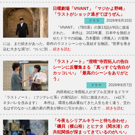
日曜劇場「VIVANT」「マジかよ野崎」
「ラストがショック過ぎてぼうぜん」
2026年8月10日
ドラマ
「VIVANT」（TBS系）の第13話が9日に放送
された。 本作は、2023年夏、日本中を熱狂さ
せたドラマの続編。乃木憂助（堺雅人）の冒険
には、まだ続きがあった。前作のラストシーンから直結する物語。“世界を巻き
込む大きな渦”が、ついに別 …
続きを読む
「ラストノート」“澄晴”寺西拓人の告白
シーンに反響集まる 「真っすぐな告白が
カッコいい」「最高のシーンをありがと
う」
2026年8月7日
ドラマ
内田有紀と寺西拓人がダブル主演するドラマ
「ラストノート」（フジテレビ系）の第5話が、6日に放送された。（※以下、
ネタバレを含みます） 本作は、環境も積み重ねてきた人生も全く違う、交わ
るはずのなかった歳の差の男女が静かに引かれ合い、人生で …
続きを読む
「今夜もシリアルキラーと待ち合わせ」
「磯貝（横山裕）とヒナタ（関水渚）の
共犯関係が深まってきているのがいい」