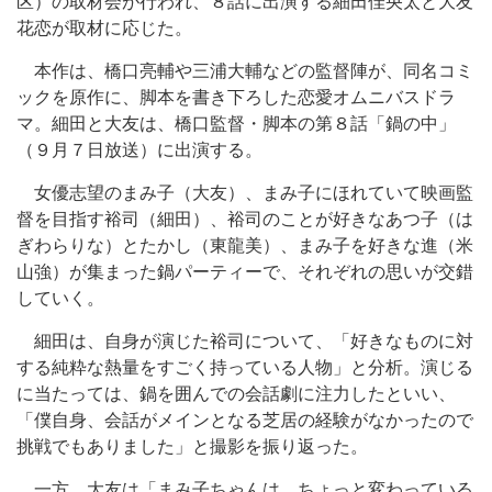
区）の取材会が行われ、８話に出演する細田佳央太と大友
花恋が取材に応じた。
本作は、橋口亮輔や三浦大輔などの監督陣が、同名コミ
ックを原作に、脚本を書き下ろした恋愛オムニバスドラ
マ。細田と大友は、橋口監督・脚本の第８話「鍋の中」
（９月７日放送）に出演する。
女優志望のまみ子（大友）、まみ子にほれていて映画監
督を目指す裕司（細田）、裕司のことが好きなあつ子（は
ぎわらりな）とたかし（東龍美）、まみ子を好きな進（米
山強）が集まった鍋パーティーで、それぞれの思いが交錯
していく。
細田は、自身が演じた裕司について、「好きなものに対
する純粋な熱量をすごく持っている人物」と分析。演じる
に当たっては、鍋を囲んでの会話劇に注力したといい、
「僕自身、会話がメインとなる芝居の経験がなかったので
挑戦でもありました」と撮影を振り返った。
一方、大友は「まみ子ちゃんは、ちょっと変わっている