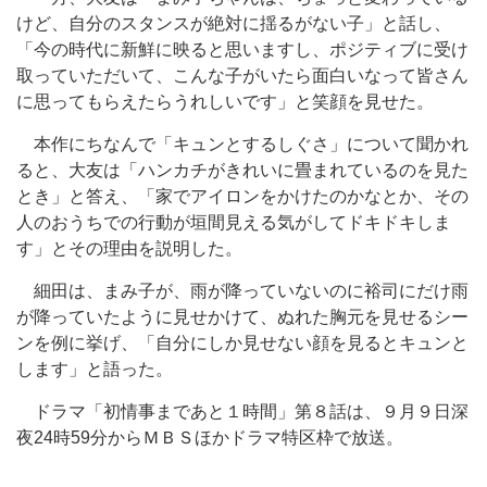
けど、自分のスタンスが絶対に揺るがない子」と話し、
「今の時代に新鮮に映ると思いますし、ポジティブに受け
取っていただいて、こんな子がいたら面白いなって皆さん
に思ってもらえたらうれしいです」と笑顔を見せた。
本作にちなんで「キュンとするしぐさ」について聞かれ
ると、大友は「ハンカチがきれいに畳まれているのを見た
とき」と答え、「家でアイロンをかけたのかなとか、その
人のおうちでの行動が垣間見える気がしてドキドキしま
す」とその理由を説明した。
細田は、まみ子が、雨が降っていないのに裕司にだけ雨
が降っていたように見せかけて、ぬれた胸元を見せるシー
ンを例に挙げ、「自分にしか見せない顔を見るとキュンと
します」と語った。
ドラマ「初情事まであと１時間」第８話は、９月９日深
夜24時59分からＭＢＳほかドラマ特区枠で放送。