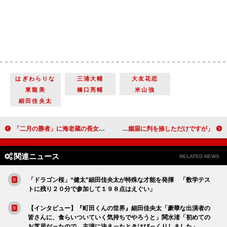
はぎわらりな
三浦大輔
大友花恋
東龍美
橋口亮輔
米山強
細田佳央太
「二月の勝者」に海老蔵の長女・市川ぼたんが出演 初日撮影の感想は「60点。もっと頑張っていきたい」
「婚姻届に判を捺しただけですが」新キャスト発表 中川翔子、婚活趣味の女子力高めなデザイナー役
関連ニュース
RELATED NEWS
「ドラゴン桜」“健太”細田佳央太が特殊な才能を発揮 「数学テス
トに残り２０分で参加して１９８点はえぐい」
【インタビュー】『町田くんの世界』細田佳央太「豪華な出演者の
皆さんに、食らいついていく気持ちでやろうと」関水渚「初めての
お芝居だったので、主演に決まったときはびっくりしました」