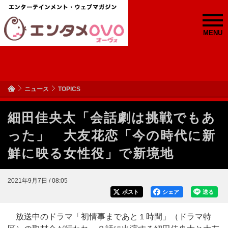
MENU
ニュース
TOPICS
細田佳央太「会話劇は挑戦でもあ
った」 大友花恋「今の時代に新
鮮に映る女性役」で新境地
2021年9月7日 / 08:05
ポスト
シェア
送る
放送中のドラマ「初情事まであと１時間」（ドラマ特