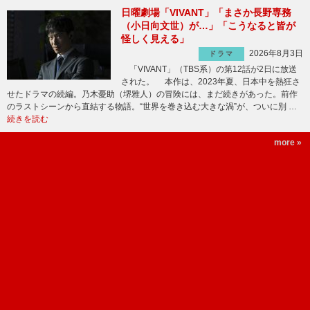
日曜劇場「VIVANT」「まさか長野専務
（小日向文世）が…」「こうなると皆が
怪しく見える」
2026年8月3日
ドラマ
「VIVANT」（TBS系）の第12話が2日に放送
された。 本作は、2023年夏、日本中を熱狂さ
せたドラマの続編。乃木憂助（堺雅人）の冒険には、まだ続きがあった。前作
のラストシーンから直結する物語。“世界を巻き込む大きな渦”が、ついに別 …
続きを読む
more »