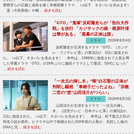
警察官らの正義と成長を描く本格医療ドラマ。（※以下、ネタバレを含みます）
遥（今田美桜）や桐 …
続きを読む
「GTO」“鬼塚”反町隆史らが「告白大作
戦」を決行 「カジサックの娘・梶原叶渚
は華がある」「黒幕の正体は誰」
2026年8月4日
ドラマ
反町隆史が主演するドラマ「GTO」（カンテ
レ・フジテレビ系）の第3話が、3日に放送され
た。（※以下、ネタバレを含みます） 本作は、1998年に放送されて人気を博
した学園ドラマ「GTO」が28年ぶりに連続ドラマとして復活。50代になった“
…
続きを読む
「一次元の挿し木」“唯”白石聖の正体が
判明し騒然 「車椅子だったよね」「宗教
二世の“悠”山田涼介がつらい」
2026年8月3日
ドラマ
山田涼介が主演するドラマ「一次元の挿し
木」（読売テレビ・日本テレビ系）の第5話が、
2日に放送された。（※以下、ネタバレを含みます） 本作は、松下龍之介氏の
同名小説が原作。ヒマラヤ山中で発掘された200年前の人骨が、失踪した妹の
DNAと完 …
続きを読む