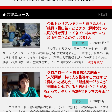
芸能ニュース
NEWS
「今夜もシリアルキラーと待ち合わせ」
「磯貝（横山裕）とヒナタ（関水渚）の
共犯関係が深まってきているのがいい」
「縦山裕二さんのグッズ欲しい」
2026年8月6日
ドラマ
「今夜もシリアルキラーと待ち合わせ」（関
西テレビ／フジテレビ系）の第6話が5日に放送された。 本作は、警察の正義
よりも復讐（ふくしゅう）を優先し、秘密の共犯関係を結んだ一匹おおかみの
刑事・磯貝（横山裕）と第六感女子ヒナタ（関水渚）の物語 …
続きを読む
「クロスロード ～救命救急の約束～」
「人間関係、特に人を指導するのはすご
く難しいと感じた」「船越英一郎さんが
『刑事面に似ていると言われたことがあ
る』って、そりゃあ2時間ドラマの帝王だ
もの」
2026年8月6日
ドラマ
「クロスロード ～救命救急の約束～」（テレビ朝日系）の第5話が4日に放送
された。 本作は、救命救急医療の最前線でもがく、若き救命医・救急隊員・