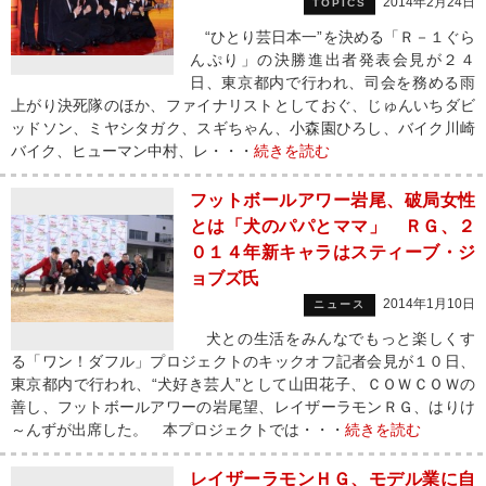
2014年2月24日
TOPICS
“ひとり芸日本一”を決める「Ｒ－１ぐら
んぷり」の決勝進出者発表会見が２４
日、東京都内で行われ、司会を務める雨
上がり決死隊のほか、ファイナリストとしておぐ、じゅんいちダビ
ッドソン、ミヤシタガク、スギちゃん、小森園ひろし、バイク川崎
バイク、ヒューマン中村、レ・・・
続きを読む
フットボールアワー岩尾、破局女性
とは「犬のパパとママ」 ＲＧ、２
０１４年新キャラはスティーブ・ジ
ョブズ氏
2014年1月10日
ニュース
犬との生活をみんなでもっと楽しくす
る「ワン！ダフル」プロジェクトのキックオフ記者会見が１０日、
東京都内で行われ、“犬好き芸人”として山田花子、ＣＯＷＣＯＷの
善し、フットボールアワーの岩尾望、レイザーラモンＲＧ、はりけ
～んずが出席した。 本プロジェクトでは・・・
続きを読む
レイザーラモンＨＧ、モデル業に自