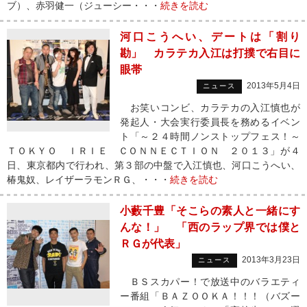
ブ）、赤羽健一（ジューシー・・・
続きを読む
河口こうへい、デートは「割り
勘」 カラテカ入江は打撲で右目に
眼帯
2013年5月4日
ニュース
お笑いコンビ、カラテカの入江慎也が
発起人・大会実行委員長を務めるイベン
ト「～２４時間ノンストップフェス！～
ＴＯＫＹＯ ＩＲＩＥ ＣＯＮＮＥＣＴＩＯＮ ２０１３」が４
日、東京都内で行われ、第３部の中盤で入江慎也、河口こうへい、
椿鬼奴、レイザーラモンＲＧ、・・・
続きを読む
小藪千豊「そこらの素人と一緒にす
んな！」 「西のラップ界では僕と
ＲＧが代表」
2013年3月23日
ニュース
ＢＳスカパー！で放送中のバラエティ
ー番組「ＢＡＺＯＯＫＡ！！！（バズー