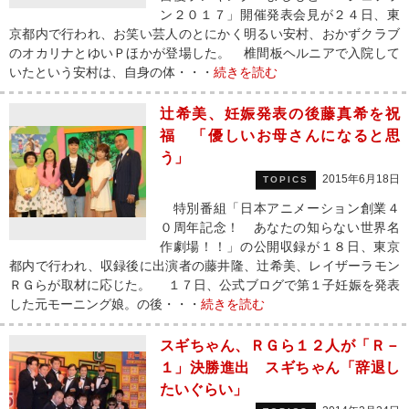
ン２０１７」開催発表会見が２４日、東
京都内で行われ、お笑い芸人のとにかく明るい安村、おかずクラブ
のオカリナとゆいＰほかが登場した。 椎間板ヘルニアで入院して
いたという安村は、自身の体・・・
続きを読む
辻希美、妊娠発表の後藤真希を祝
福 「優しいお母さんになると思
う」
2015年6月18日
TOPICS
特別番組「日本アニメーション創業４
０周年記念！ あなたの知らない世界名
作劇場！！」の公開収録が１８日、東京
都内で行われ、収録後に出演者の藤井隆、辻希美、レイザーラモン
ＲＧらが取材に応じた。 １７日、公式ブログで第１子妊娠を発表
した元モーニング娘。の後・・・
続きを読む
スギちゃん、ＲＧら１２人が「Ｒ－
１」決勝進出 スギちゃん「辞退し
たいぐらい」