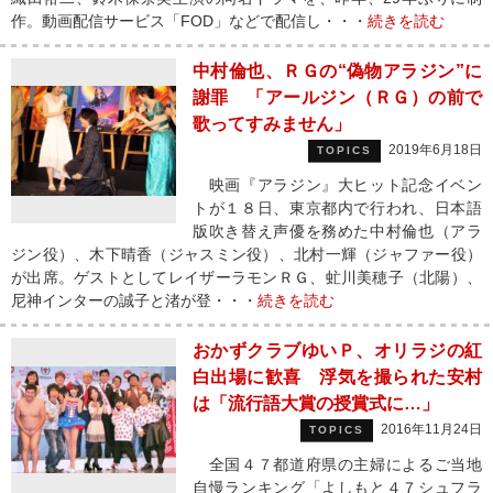
作。動画配信サービス「FOD」などで配信し・・・
続きを読む
中村倫也、ＲＧの“偽物アラジン”に
謝罪 「アールジン（ＲＧ）の前で
歌ってすみません」
2019年6月18日
TOPICS
映画『アラジン』大ヒット記念イベン
トが１８日、東京都内で行われ、日本語
版吹き替え声優を務めた中村倫也（アラ
ジン役）、木下晴香（ジャスミン役）、北村一輝（ジャファー役）
が出席。ゲストとしてレイザーラモンＲＧ、虻川美穂子（北陽）、
尼神インターの誠子と渚が登・・・
続きを読む
おかずクラブゆいＰ、オリラジの紅
白出場に歓喜 浮気を撮られた安村
は「流行語大賞の授賞式に…」
2016年11月24日
TOPICS
全国４７都道府県の主婦によるご当地
自慢ランキング「よしもと４７シュフラ