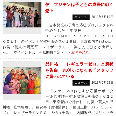
信 フジモンは子どもの成長に戦々
恐々
2013年6月19日
ニュース
吉本興業の子育て応援プロジェクトを
中心とした「笑楽校 ｐｒｅｓｅｎｔ
ｓ ＳＵＭＭＥＲ ＳＭＩＬＥ ＳＣＨ
ＯＯＬ！」のイベント開催発表会見が１９日、東京都内で行われ、
お笑い芸人の間寛平、レイザーラモン、楽しんごほかが出席し
た。 本イベントは、今秋開校予定・・・
続きを読む
品川祐、「レギュラーゼロ」と窮状
を告白 丸刈りになるも「スタッフ
に嫌われている」
2013年5月22日
ニュース
「ファミマのおむすび応援サポータ
ー“おむすびーず”お披露目発表会」が２２
日、東京都内で行われ、お笑い芸人の品
川祐、庄司智春、川島邦裕（野性爆弾）、佐田正樹（バッドボーイ
ズ）、レイザーラモンＲＧ、大悟（千鳥）、内間政成（スリムクラ