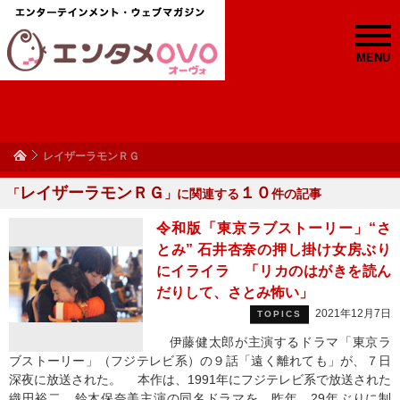
MENU
レイザーラモンＲＧ
レイザーラモンＲＧ
１０
「
」に関連する
件の記事
令和版「東京ラブストーリー」“さ
とみ” 石井杏奈の押し掛け女房ぶり
にイライラ 「リカのはがきを読ん
だりして、さとみ怖い」
2021年12月7日
TOPICS
伊藤健太郎が主演するドラマ「東京ラ
ブストーリー」（フジテレビ系）の９話「遠く離れても」が、７日
深夜に放送された。 本作は、1991年にフジテレビ系で放送された
織田裕二、鈴木保奈美主演の同名ドラマを、昨年、29年ぶりに制