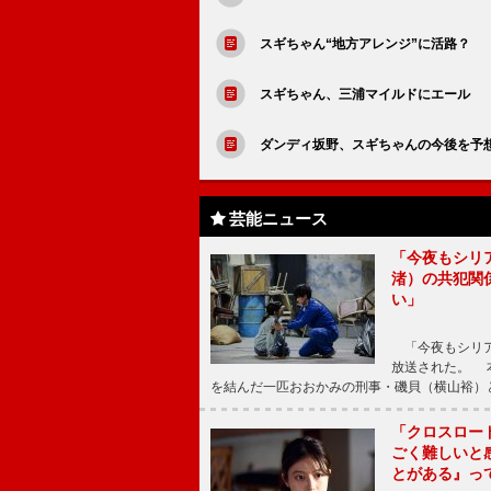
スギちゃん“地方アレンジ”に活路？ 
スギちゃん、三浦マイルドにエール 
ダンディ坂野、スギちゃんの今後を予
芸能ニュース
「今夜もシリ
渚）の共犯関
い」
「今夜もシリア
放送された。 
を結んだ一匹おおかみの刑事・磯貝（横山裕）
「クロスロー
ごく難しいと
とがある』っ