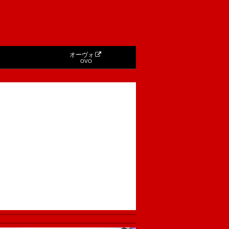
オーヴォ
OVO