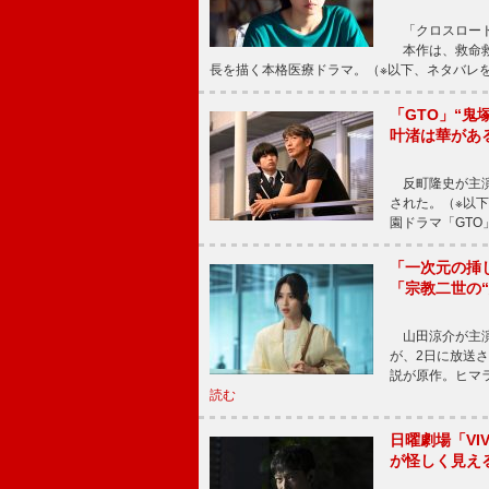
「クロスロード
本作は、救命救
長を描く本格医療ドラマ。（※以下、ネタバレ
「GTO」“
叶渚は華があ
反町隆史が主演
された。（※以
園ドラマ「GTO
「一次元の挿
「宗教二世の
山田涼介が主演
が、2日に放送
説が原作。ヒマラ
読む
日曜劇場「V
が怪しく見え