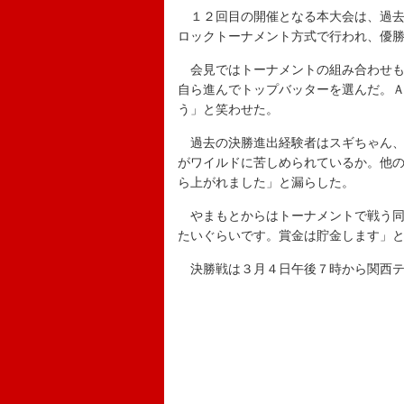
１２回目の開催となる本大会は、過去
ロックトーナメント方式で行われ、優
会見ではトーナメントの組み合わせも
自ら進んでトップバッターを選んだ。
う」と笑わせた。
過去の決勝進出経験者はスギちゃん、
がワイルドに苦しめられているか。他
ら上がれました」と漏らした。
やまもとからはトーナメントで戦う同
たいぐらいです。賞金は貯金します」
決勝戦は３月４日午後７時から関西テ