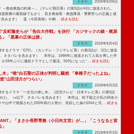
2026年8月6日
ドラマ
 ～救命救急の約束～」（テレビ朝日系）の第5話が4日に放送された。
急医療の最前線でもがく、若き救命医・救急隊員・警察官らの正義と成
を含みます） 遥（今田美桜）や桐 …
続きを読む
鬼塚”反町隆史らが「告白大作戦」を決行 「カジサックの娘・梶原
る」「黒幕の正体は誰」
2026年8月4日
ドラマ
するドラマ「GTO」（カンテレ・フジテレビ系）の第3話が、3日に放送
下、ネタバレを含みます） 本作は、1998年に放送されて人気を博した学
」が28年ぶりに連続ドラマとして復活。50代になった“ …
続きを読む
し木」“唯”白石聖の正体が判明し騒然 「車椅子だったよね」
“悠”山田涼介がつらい」
2026年8月3日
ドラマ
するドラマ「一次元の挿し木」（読売テレビ・日本テレビ系）の第5話
された。（※以下、ネタバレを含みます） 本作は、松下龍之介氏の同名小
ヤ山中で発掘された200年前の人骨が、失踪した妹のDNAと完 …
続きを
IVANT」「まさか長野専務（小日向文世）が…」「こうなると皆
る」
2026年8月3日
ドラマ