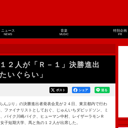
ニュース
音楽
特別企画
NEWS
MUSIC
PR
ら１２人が「Ｒ－１」決勝進出
たいぐらい」
ポスト
シェア
送る
らんぷり」の決勝進出者発表会見が２４日、東京都内で行わ
か、ファイナリストとしておぐ、じゅんいちダビッドソン、ミ
し、バイク川崎バイク、ヒューマン中村、レイザーラモンＲ
山女子短期大学、馬と魚の１２人が出席した。