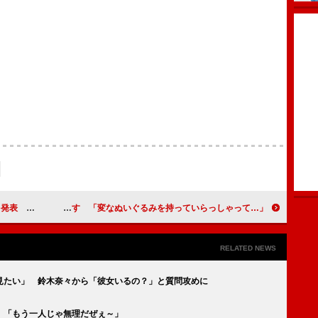
ように頑張る」
仲間由紀恵、鳥居みゆきの第一印象を明かす 「変なぬいぐるみを持っていらっしゃって…」
RELATED NEWS
見たい」 鈴木奈々から「彼女いるの？」と質問攻めに
 「もう一人じゃ無理だぜぇ～」