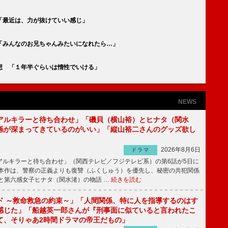
「最近は、力が抜けていい感じ」
「みんなのお兄ちゃんみたいになれたら…」
想 「１年半ぐらいは惰性でいける」
NEWS
アルキラーと待ち合わせ」「磯貝（横山裕）とヒナタ（関水
係が深まってきているのがいい」「縦山裕二さんのグッズ欲し
2026年8月6日
ドラマ
ルキラーと待ち合わせ」（関西テレビ／フジテレビ系）の第6話が5日に
本作は、警察の正義よりも復讐（ふくしゅう）を優先し、秘密の共犯関係
と第六感女子ヒナタ（関水渚）の物語 …
続きを読む
ド ～救命救急の約束～」「人間関係、特に人を指導するのはす
感じた」「船越英一郎さんが『刑事面に似ていると言われたこ
て、そりゃあ2時間ドラマの帝王だもの」