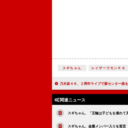
スギちゃん
レイザーラモンＲＧ
乃木坂４６、２周年ライブで新センター曲を発表 西野七瀬「乃木坂が史上最強になる
関連ニュース
スギちゃん、「五輪は子どもを連れて
スギちゃん、金爆メンバー入りを宣言