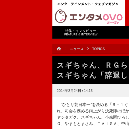
特集・インタビュー
FEATURE & INTERVIEW
ニュース
TOPICS
スギちゃん、ＲＧ
スギちゃん「辞退し
2014年2月24日 / 14:13
“ひとり芸日本一”を決める「Ｒ－１ぐ
れ、司会を務める雨上がり決死隊のほ
ヤシタガク、スギちゃん、小森園ひろ
Ｇ、やまもとまさみ、ＴＡＩＧＡ、中