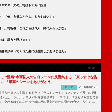
リスマス、夫の庄司はトナカイ担当
？ 「俺、丸裸なんだよ。もうやばい！」
陽 庄司智春「これからは３人一緒に入ろうかな」
とは、親方と呼びます」
生懸命頑張ってくれた妻には感謝しかありません」
NEWS
ト」“澄晴”寺西拓人の告白シーンに反響集まる 「真っすぐな告
い」「最高のシーンをありがとう」
2026年8月7日
ドラマ
拓人がダブル主演するドラマ「ラストノート」（フジテレビ系）の第5
送された。（※以下、ネタバレを含みます） 本作は、環境も積み重ねてき
う、交わるはずのなかった歳の差の男女が静かに引かれ合い、人生で …