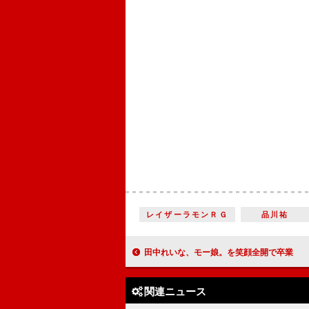
レイザーラモンＲＧ
品川祐
田中れいな、モー娘。を笑顔全開で卒業 新たにサブリーダー
関連ニュース