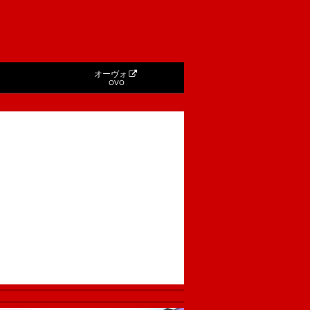
オーヴォ
OVO