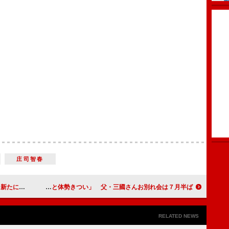
庄司智春
２人が決定
佐藤浩市、田植え初体験で「５０過ぎると体勢きつい」 父・三國さんお別れ会は７月半ば
RELATED NEWS