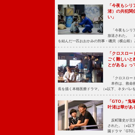
「今夜もシリ
渚）の共犯関
い」
「今夜もシリア
放送された。 
を結んだ一匹おおかみの刑事・磯貝（横山裕）
「クロスロー
ごく難しいと
とがある』っ
「クロスロード
本作は、救命救
長を描く本格医療ドラマ。（※以下、ネタバレ
「GTO」“
叶渚は華があ
反町隆史が主演
された。（※以
園ドラマ「GTO