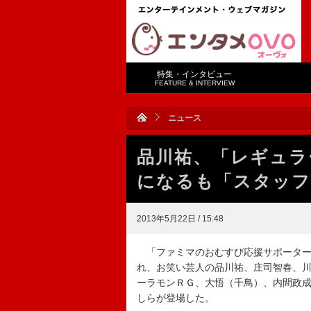
特集・インタビュー
FEATURE & INTERVIEW
ニュース
品川祐、「レギュラ
になるも「スタッフ
2013年5月22日 / 15:48
「ファミマのおむすび応援サポーター“
れ、お笑い芸人の品川祐、庄司智春、
ーラモンＲＧ、大悟（千鳥）、内間政
しらが登場した。