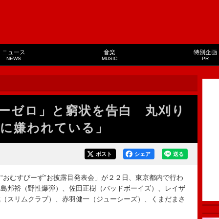
ニュース
音楽
特別企画
NEWS
MUSIC
PR
ーゼロ」と窮状を告白 丸刈り
に嫌われている」
ポスト
シェア
送る
おむすびーず”お披露目発表会」が２２日、東京都内で行わ
川島邦裕（野性爆弾）、佐田正樹（バッドボーイズ）、レイザ
成（スリムクラブ）、赤羽健一（ジューシーズ）、くまだまさ