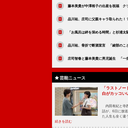
藤本美貴が中澤裕子の出産を祝福 ク
品川祐、庄司に父親キャラ取られた！
「お風呂は絆を深める時間」と杉浦太
品川祐、骨折で断酒宣言 「綾部のこ
庄司智春と藤本美貴に男児誕生 「一
芸能ニュース
「ラストノー
白がカッコい
内田有紀と寺西
話が、6日に放
た人生も全く違
続きを読む