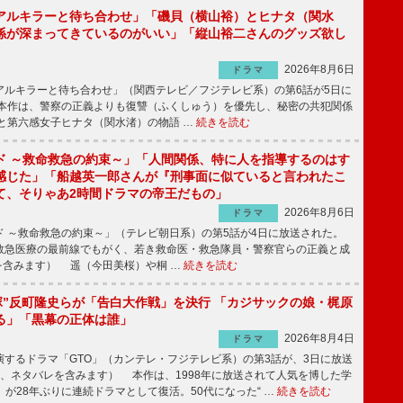
アルキラーと待ち合わせ」「磯貝（横山裕）とヒナタ（関水
係が深まってきているのがいい」「縦山裕二さんのグッズ欲し
2026年8月6日
ドラマ
ルキラーと待ち合わせ」（関西テレビ／フジテレビ系）の第6話が5日に
本作は、警察の正義よりも復讐（ふくしゅう）を優先し、秘密の共犯関係
と第六感女子ヒナタ（関水渚）の物語 …
続きを読む
ド ～救命救急の約束～」「人間関係、特に人を指導するのはす
感じた」「船越英一郎さんが『刑事面に似ていると言われたこ
て、そりゃあ2時間ドラマの帝王だもの」
2026年8月6日
ドラマ
 ～救命救急の約束～」（テレビ朝日系）の第5話が4日に放送された。
急医療の最前線でもがく、若き救命医・救急隊員・警察官らの正義と成
を含みます） 遥（今田美桜）や桐 …
続きを読む
鬼塚”反町隆史らが「告白大作戦」を決行 「カジサックの娘・梶原
る」「黒幕の正体は誰」
2026年8月4日
ドラマ
するドラマ「GTO」（カンテレ・フジテレビ系）の第3話が、3日に放送
下、ネタバレを含みます） 本作は、1998年に放送されて人気を博した学
」が28年ぶりに連続ドラマとして復活。50代になった“ …
続きを読む