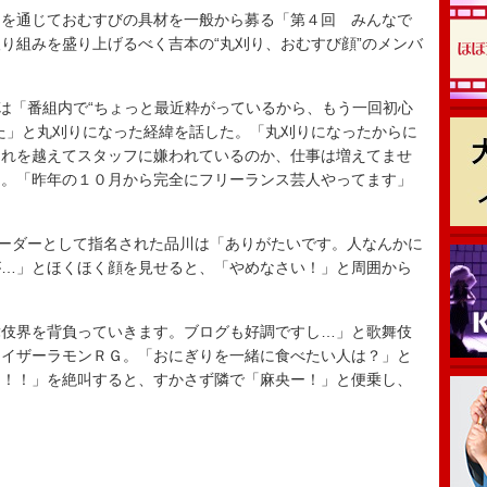
を通じておむすびの具材を一般から募る「第４回 みんなで
り組みを盛り上げるべく吉本の“丸刈り、おむすび顔”のメンバ
は「番組内で“ちょっと最近粋がっているから、もう一回初心
た」と丸刈りになった経緯を話した。「丸刈りになったからに
それを越えてスタッフに嫌われているのか、仕事は増えてませ
白。「昨年の１０月から完全にフリーランス芸人やってます」
ーダーとして指名された品川は「ありがたいです。人なんかに
が…」とほくほく顔を見せると、「やめなさい！」と周囲から
伎界を背負っていきます。ブログも好調ですし…」と歌舞伎
レイザーラモンＲＧ。「おにぎりを一緒に食べたい人は？」と
ー！！」を絶叫すると、すかさず隣で「麻央ー！」と便乗し、