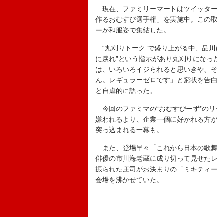
現在、ファミリーマートはツイッター
作るおむすび選手権」を実施中。この取
ーが和服姿で集結した。
“丸刈りトーク”で盛り上がる中、品川
に戻れ”という指示があり丸刈りになっ
は、いろいろイジられると思いきや、
ん。レギュラーゼロです」と窮状を告
と自虐的に語った。
今回のファミマの“おむすびーず”のリ
嫌われるより、企業一個に好かれる方
突っ込まれる一幕も。
また、登場早々「これから日本の歌舞
俳優の市川海老蔵に成り切って見せた
振られた庄司がお決まりの「ミキティ
会場を沸かせていた。