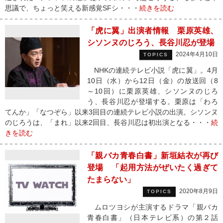
思議で、ちょっと笑える新感覚SFシ・・・
続きを読む
「虎に翼」出演者情報 栗原英雄、
シソンヌのじろう、長谷川忍が登場
2024年4月10日
TOPICS
NHKの連続テレビ小説「虎に翼」。4月
10日（水）から12日（金）の放送回（8
～10回）に栗原英雄、シソンヌのじろ
う、長谷川忍が登場する。栗原は「わろ
てんか」「なつぞら」以来3回目の連続テレビ小説の出演。シソンヌ
のじろうは、「まれ」以来2回目、長谷川忍は初出演となる・・・
続
きを読む
「親バカ青春白書」新垣結衣が再び
登場 「起用方法がぜいたく過ぎて
たまらない」
2020年8月9日
TOPICS
ムロツヨシが主演するドラマ「親バカ
青春白書」（日本テレビ系）の第２話