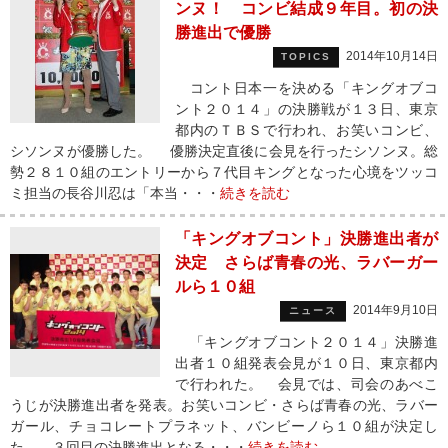
ンヌ！ コンビ結成９年目。初の決
勝進出で優勝
2014年10月14日
TOPICS
コント日本一を決める「キングオブコ
ント２０１４」の決勝戦が１３日、東京
都内のＴＢＳで行われ、お笑いコンビ、
シソンヌが優勝した。 優勝決定直後に会見を行ったシソンヌ。総
勢２８１０組のエントリーから７代目キングとなった心境をツッコ
ミ担当の長谷川忍は「本当・・・
続きを読む
「キングオブコント」決勝進出者が
決定 さらば青春の光、ラバーガー
ルら１０組
2014年9月10日
ニュース
「キングオブコント２０１４」決勝進
出者１０組発表会見が１０日、東京都内
で行われた。 会見では、司会のあべこ
うじが決勝進出者を発表。お笑いコンビ・さらば青春の光、ラバー
ガール、チョコレートプラネット、バンビーノら１０組が決定し
た。 ３回目の決勝進出となる・・・
続きを読む