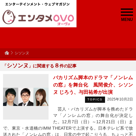
MENU
シソンヌ
シソンヌ
８
「
」に関連する
件の記事
バカリズム脚本のドラマ「ノンレム
の窓」を舞台化 風間俊介、シソン
ヌ じろう、与田祐希が出演
2025年10月2日
TOPICS
芸人・バカリズムが脚本を務めたドラ
マ「ノンレムの窓」の舞台化が決定し
た。12月7日（日）～12月21日（日）ま
で、東京・水道橋のIMM THEATERで上演する。日本テレビ系で放
送された「ノンレムの窓」は、日常の中で起こりうる、ちょっと不