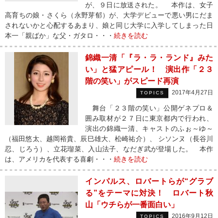
が、９日に放送された。 本作は、女子
高育ちの娘・さくら（永野芽郁）が、大学デビューで悪い男にだま
されないかと心配するあまり、娘と同じ大学に入学してしまった日
本一「親ばか」な父・ガタロ・・・
続きを読む
錦織一清「『ラ・ラ・ランド』みた
い」と猛アピール！ 演出作「２３
階の笑い」がスピード再演
2017年4月27日
TOPICS
舞台「２３階の笑い」公開ゲネプロ＆
囲み取材が２７日に東京都内で行われ、
演出の錦織一清、キャストのふぉ～ゆ～
（福田悠太、越岡裕貴、辰巳雄大、松崎祐介）、 シソンヌ（長谷川
忍、じろう）、立花瑠菜、入山法子、なだぎ武が登場した。 本作
は、アメリカを代表する喜劇・・・
続きを読む
インパルス、ロバートらが“グラブ
る”をテーマに対決！ ロバート秋
山「ウチらが一番面白い」
2016年9月12日
TOPICS