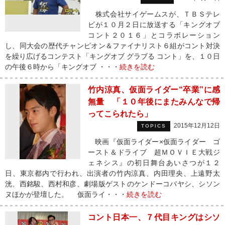
株式会社サイゲームスが、ＴＢＳテレ
ビが１０月２日に放送する「キングオブ
コント２０１６」とコラボレーション
し、同大会の歴代チャンピオン＆ファイナリスト６組がコント対決
を繰り広げるコンテスト「キングオブ グラブる コント」を、１０日
の午後６時から「キングオブ ・・・
続きを読む
竹内涼真、仮面ライダー“卒業”に感
無量 「１０年後にまたみんなで帰
ってこられたら」
2015年12月12日
TOPICS
映画『仮面ライダー×仮面ライダー ゴ
ースト＆ドライブ 超ＭＯＶＩＥ大戦ジ
ェネシス』の初日舞台あいさつが１２
日、東京都内で行われ、出演者の竹内涼真、内田理央、上遠野太
洸、西銘駿、西村和彦、劇場版ゲストのケンドーコバヤシ、シソン
ヌほかが登壇した。 仮面ライ・・・
続きを読む
コント日本一、７代目キングはシソ