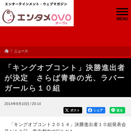
MENU
ニュース
「キングオブコント」決勝進出者
が決定 さらば青春の光、ラバー
ガールら１０組
2014年9月10日 / 20:14
ポスト
シェア
送る
「キングオブコント２０１４」決勝進出者１０組発表会