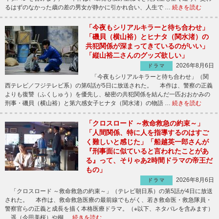
るはずのなかった歳の差の男女が静かに引かれ合い、人生で …
続きを読む
「今夜もシリアルキラーと待ち合わせ」
「磯貝（横山裕）とヒナタ（関水渚）の
共犯関係が深まってきているのがいい」
「縦山裕二さんのグッズ欲しい」
2026年8月6日
ドラマ
「今夜もシリアルキラーと待ち合わせ」（関
西テレビ／フジテレビ系）の第6話が5日に放送された。 本作は、警察の正義
よりも復讐（ふくしゅう）を優先し、秘密の共犯関係を結んだ一匹おおかみの
刑事・磯貝（横山裕）と第六感女子ヒナタ（関水渚）の物語 …
続きを読む
「クロスロード ～救命救急の約束～」
「人間関係、特に人を指導するのはすご
く難しいと感じた」「船越英一郎さんが
『刑事面に似ていると言われたことがあ
る』って、そりゃあ2時間ドラマの帝王だ
もの」
2026年8月6日
ドラマ
「クロスロード ～救命救急の約束～」（テレビ朝日系）の第5話が4日に放送
された。 本作は、救命救急医療の最前線でもがく、若き救命医・救急隊員・
警察官らの正義と成長を描く本格医療ドラマ。（※以下、ネタバレを含みます）
遥（今田美桜）や桐 …
続きを読む