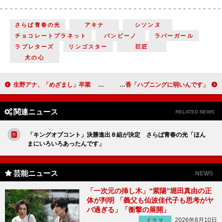
さらば青春の光
アキナ
シソンヌ
チョコレートプラネット
バンビーノ
ラバーガール
ラブレターズ
リンゴスター
巨匠
犬の心
生野アナ、「めざまし」卒業 夕方のニュースキャスターに
小池徹平、ドラマ「ボーダーライン」新人消防士役に 救急隊長に藤原紀香「ハプニングに弱いんです」
関連ニュース
RELATED NEWS
「キングオブコント」決勝進出８組が決定 さらば青春の光「ほん
まにいろいろあったんです」
芸能ニュース
NEWS
「一次元の挿し木」“紫陽”堀田真由の正
体が判明 「義父も仙波佳代子も思考がヤ
バ過ぎる」「衝撃の展開」
2026年8月10日
ドラマ