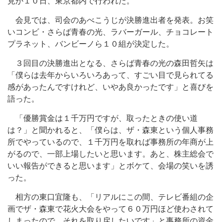
見が１０日、東京都内で行われた。
会見では、司会のあべこうじが決勝進出者を発表。お笑
いコンビ・さらば青春の光、ラバーガール、チョコレート
プラネット、バンビーノら１０組が決定した。
３回目の決勝進出となる、さらば青春の光の森田哲矢は
「僕らは去年からいろいろあって、すごい目で見られてる
感があったんですけれど、いやあ良かったです」と喜びを
語った。
「優勝賞金は１千万円ですが、取ったときの使い道
は？」と聞かれると、「僕らは、ザ・森東という個人事務
所でやっているので、１千万円を取れば事務所の年商が上
がるので、一部上場したいと思います。あと、株主総会で
いい報告ができると思います」とボケて、会場の笑いを誘
った。
相方の東口宜隆も、「リアルにこの間、テレビ番組の企
画でザ・森東で花火大会をやって６０万円ほど使わされて
しまったので、それを取り戻したいです」と事務所の資金