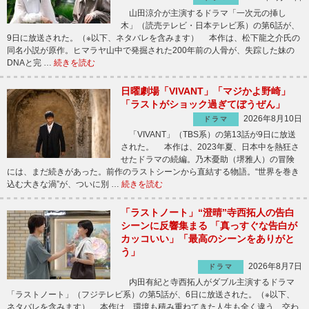
山田涼介が主演するドラマ「一次元の挿し
木」（読売テレビ・日本テレビ系）の第6話が、
9日に放送された。（※以下、ネタバレを含みます） 本作は、松下龍之介氏の
同名小説が原作。ヒマラヤ山中で発掘された200年前の人骨が、失踪した妹の
DNAと完 …
続きを読む
日曜劇場「VIVANT」「マジかよ野崎」
「ラストがショック過ぎてぼうぜん」
2026年8月10日
ドラマ
「VIVANT」（TBS系）の第13話が9日に放送
された。 本作は、2023年夏、日本中を熱狂さ
せたドラマの続編。乃木憂助（堺雅人）の冒険
には、まだ続きがあった。前作のラストシーンから直結する物語。“世界を巻き
込む大きな渦”が、ついに別 …
続きを読む
「ラストノート」“澄晴”寺西拓人の告白
シーンに反響集まる 「真っすぐな告白が
カッコいい」「最高のシーンをありがと
う」
2026年8月7日
ドラマ
内田有紀と寺西拓人がダブル主演するドラマ
「ラストノート」（フジテレビ系）の第5話が、6日に放送された。（※以下、
ネタバレを含みます） 本作は、環境も積み重ねてきた人生も全く違う、交わ