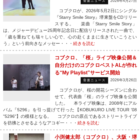
2026年4月27日
音楽ニュース
コブクロが、2026年5月2日にシングル
『Starry Smile Story』堺東盤をCDリリー
スする。 楽曲「Starry Smile Story」
は、メジャーデビュー25周年記念日に配信リリースされた一曲で、
「歳を重ねても瑞々しい心で、心の赴くままに生きていこうとい
う」という前向きなメッセー・・・
続きを読む
コブクロ、「桜」ライブ映像公開＆
自分だけのコブクロベストALが作れ
る“My Playlist”サービス開始
2026年3月26日
音楽ニュース
コブクロが、桜の開花シーズンに合わ
せて、代表曲「桜」のライブ映像を公開
した。 本ライブ映像は、2008年にアル
バム『5296』を引っ提げて行った【KOBUKURO LIVE TOUR '08
"5296"】の模様となる。 コブクロの原点であるストリートライブ
を彷彿とさせるようなアコギ一・・・
続きを読む
小渕健太郎（コブクロ）、大阪・堺