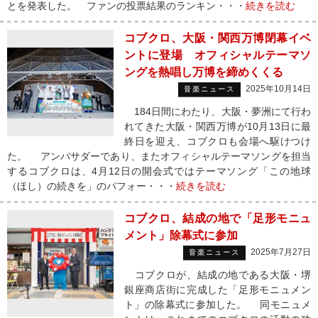
とを発表した。 ファンの投票結果のランキン・・・
続きを読む
コブクロ、大阪・関西万博閉幕イベ
ントに登場 オフィシャルテーマソ
ングを熱唱し万博を締めくくる
2025年10月14日
音楽ニュース
184日間にわたり、大阪・夢洲にて行わ
れてきた大阪・関西万博が10月13日に最
終日を迎え、コブクロも会場へ駆けつけ
た。 アンバサダーであり、またオフィシャルテーマソングを担当
するコブクロは、4月12日の開会式ではテーマソング「この地球
（ほし）の続きを」のパフォー・・・
続きを読む
コブクロ、結成の地で「足形モニュ
メント」除幕式に参加
2025年7月27日
音楽ニュース
コブクロが、結成の地である大阪・堺
銀座商店街に完成した「足形モニュメン
ト」の除幕式に参加した。 同モニュメ