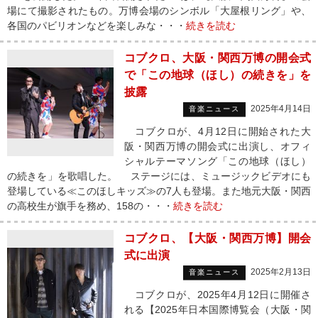
場にて撮影されたもの。万博会場のシンボル「大屋根リング」や、
各国のパビリオンなどを楽しみな・・・
続きを読む
コブクロ、大阪・関西万博の開会式
で「この地球（ほし）の続きを」を
披露
2025年4月14日
音楽ニュース
コブクロが、4月12日に開始された大
阪・関西万博の開会式に出演し、オフィ
シャルテーマソング「この地球（ほし）
の続きを」を歌唱した。 ステージには、ミュージックビデオにも
登場している≪このほしキッズ≫の7人も登場。また地元大阪・関西
の高校生が旗手を務め、158の・・・
続きを読む
コブクロ、【大阪・関西万博】開会
式に出演
2025年2月13日
音楽ニュース
コブクロが、2025年4月12日に開催さ
れる【2025年日本国際博覧会（大阪・関