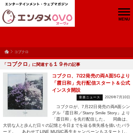
MENU
コブクロ
コブクロ
１９
「
」に関連する
件の記事
コブクロ、7/22発売の両A面SGより
「霞日和」先行配信スタート＆公式
インスタ開設
2026年7月10日
音楽ニュース
コブクロが、7月22日発売の両A面シン
グル『霞日和／Starry Smile Story』より
「霞日和」を先行配信した。 同曲は、
大切な人と歩んだ日々の記憶と今日までを辿る喪失感を描いたバラ
ード。 あわせてLINE MUSIC再生キャンペーンもスタートし、