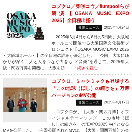
コブクロ／柴咲コウ／flumpoolらが
競演【OSAKA MUSIC EXPO
2025】全日程出揃う
2025年4月24日
音楽ニュース
2025年6月4日から8日の5日間、大阪城
ホールにて開催する大阪国際文化芸術プ
ロジェクト【OSAKA MUSIC EXPO 2025
～大阪城ホール～】の全日程の詳細が決定した。 今回、大阪にゆ
かりが深く、人と人をつなぐ力をもつ”音楽”を通じて、2025年大
阪・関西万博を契機に、大阪を訪・・・
続きを読む
コブクロ、ミャクミャクも登場する
「この地球（ほし）の続きを」万博
バージョンのMV公開
2025年4月17日
音楽ニュース
コブクロが、【大阪・関西万博】オフ
ィシャルテーマソング「この地球（ほ
し）の続きを」の“EXPO2025 ver”となる
MVを公開した。 今回公開されたMVは、【大阪・関西万博】の会