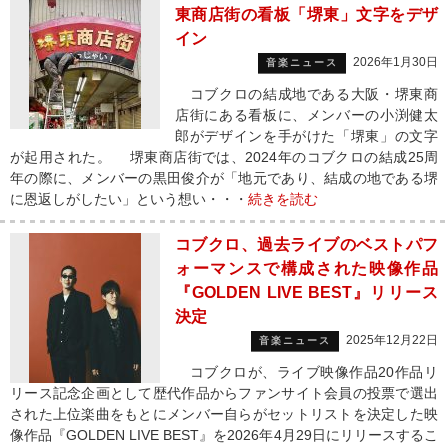
東商店街の看板「堺東」文字をデザ
イン
2026年1月30日
音楽ニュース
コブクロの結成地である大阪・堺東商
店街にある看板に、メンバーの小渕健太
郎がデザインを手がけた「堺東」の文字
が起用された。 堺東商店街では、2024年のコブクロの結成25周
年の際に、メンバーの黒田俊介が「地元であり、結成の地である堺
に恩返しがしたい」という想い・・・
続きを読む
コブクロ、過去ライブのベストパフ
ォーマンスで構成された映像作品
『GOLDEN LIVE BEST』リリース
決定
2025年12月22日
音楽ニュース
コブクロが、ライブ映像作品20作品リ
リース記念企画として歴代作品からファンサイト会員の投票で選出
された上位楽曲をもとにメンバー自らがセットリストを決定した映
像作品『GOLDEN LIVE BEST』を2026年4月29日にリリースするこ