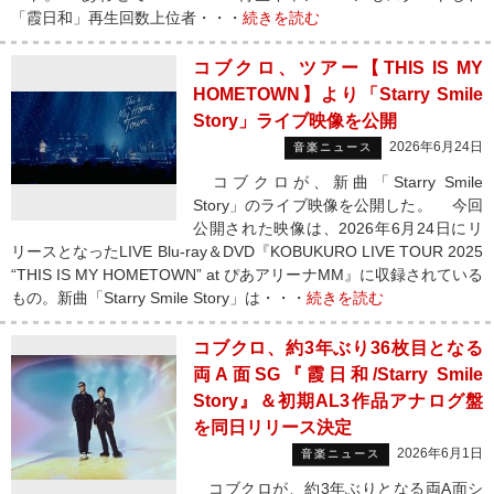
「霞日和」再生回数上位者・・・
続きを読む
コブクロ、ツアー【THIS IS MY
HOMETOWN】より「Starry Smile
Story」ライブ映像を公開
2026年6月24日
音楽ニュース
コブクロが、新曲「Starry Smile
Story」のライブ映像を公開した。 今回
公開された映像は、2026年6月24日にリ
リースとなったLIVE Blu-ray＆DVD『KOBUKURO LIVE TOUR 2025
“THIS IS MY HOMETOWN” at ぴあアリーナMM』に収録されている
もの。新曲「Starry Smile Story」は・・・
続きを読む
コブクロ、約3年ぶり36枚目となる
両A面SG『霞日和/Starry Smile
Story』＆初期AL3作品アナログ盤
を同日リリース決定
2026年6月1日
音楽ニュース
コブクロが、約3年ぶりとなる両A面シ