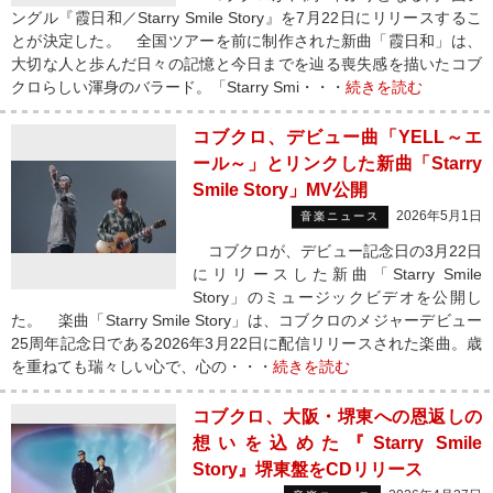
ングル『霞日和／Starry Smile Story』を7月22日にリリースするこ
とが決定した。 全国ツアーを前に制作された新曲「霞日和」は、
大切な人と歩んだ日々の記憶と今日までを辿る喪失感を描いたコブ
クロらしい渾身のバラード。「Starry Smi・・・
続きを読む
コブクロ、デビュー曲「YELL～エ
ール～」とリンクした新曲「Starry
Smile Story」MV公開
2026年5月1日
音楽ニュース
コブクロが、デビュー記念日の3月22日
にリリースした新曲「Starry Smile
Story」のミュージックビデオを公開し
た。 楽曲「Starry Smile Story」は、コブクロのメジャーデビュー
25周年記念日である2026年3月22日に配信リリースされた楽曲。歳
を重ねても瑞々しい心で、心の・・・
続きを読む
コブクロ、大阪・堺東への恩返しの
想いを込めた『Starry Smile
Story』堺東盤をCDリリース