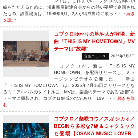
ントは、これまでのコブクロの活動の功
績をたたえるために、堺東商店街連合会からの熱い要望で企画され
たもの。設置場所は、1998年9月、2人が結成当時に歌っ・・・
続き
を読む
コブクロゆかりの地や人が登場、新
曲「THIS IS MY HOMETOWN」MV
テーマは“故郷”
2025年7月2日
音楽ニュース
コブクロが、新曲「THIS IS MY
HOMETOWN」を配信リリースし、ミュ
ージックビデオを公開した。 新曲
「THIS IS MY HOMETOWN」は、2025年7月16日にリリースとな
るミニアルバムのタイトル曲。MVは、楽曲のテーマである“故郷”を
テーマに撮影され、コブクロ結成の地であり、199・・・
続きを読
む
コブクロ／柴咲コウ／スガ シカオ／
BEGINら多彩な7組＆ミャクミャク
も登場【OSAKA MUSIC LOVER -