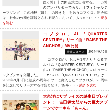
西万博）】の開会式に出演する。 万博
のアンバサダーであり、オフィシャルテ
ーマソング「この地球（ほし）の続きを」を歌うコブクロ。開会式
は、社会の分断が課題とされる現在において、人々のつ・・・
続き
を読む
コブクロ、AL『QUARTER
CENTURY』リード曲「RAISE THE
ANCHOR」MV公開
2024年9月5日
音楽ニュース
コブクロが、およそ3年ぶりとなるア
ルバム『QUARTER CENTURY』リード
曲の「RAISE THE ANCHOR」のミュージ
ックビデオを公開した。 アルバム『QUARTER CENTURY』は、
2023年9月8日に結成25周年イヤーに突入したコブクロが、25周年
を記念してリリースする作品となり、“四半・・・
続きを読む
大泉洋にサプライズの誕生日プレゼ
ント！ 吉田鋼太郎からの巨大スプ
ーンでケーキを「あ～ん」