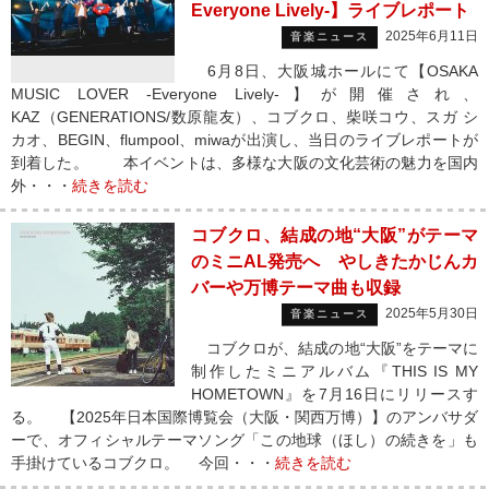
Everyone Lively-】ライブレポート
2025年6月11日
音楽ニュース
6月8日、大阪城ホールにて【OSAKA
MUSIC LOVER -Everyone Lively-】が開催され、
KAZ（GENERATIONS/数原龍友）、コブクロ、柴咲コウ、スガ シ
カオ、BEGIN、flumpool、miwaが出演し、当日のライブレポートが
到着した。 本イベントは、多様な大阪の文化芸術の魅力を国内
外・・・
続きを読む
コブクロ、結成の地“大阪”がテーマ
のミニAL発売へ やしきたかじんカ
バーや万博テーマ曲も収録
2025年5月30日
音楽ニュース
コブクロが、結成の地“大阪”をテーマに
制作したミニアルバム『THIS IS MY
HOMETOWN』を7月16日にリリースす
る。 【2025年日本国際博覧会（大阪・関西万博）】のアンバサダ
ーで、オフィシャルテーマソング「この地球（ほし）の続きを」も
手掛けているコブクロ。 今回・・・
続きを読む