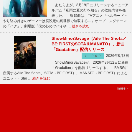
あたらよが、8月19日にリリースするニューア
ルバム『私雨に夏の灯を知る』の収録内容を発
表した。 収録曲は、TVアニメ『ヘルモード～
やり込み好きのゲーマーは廃設定の異世界で無双する～』オープニングテーマ
の「ハク」、劇場版『僕の心のヤバイや …
続きを読む
ShowMinorSavage（Aile The Shota／
BE:FIRSTのSOTA＆MANATO）、新曲
「Gradation」配信リリース
2026年8月8日
Ｊ－ＰＯＰ
ShowMinorSavageが、2026年8月12日に新曲
「Gradation」を配信リリースする。 BMSGに
所属するAile The Shota、SOTA（BE:FIRST）、MANATO（BE:FIRST）による
ユニット・Sho …
続きを読む
more »