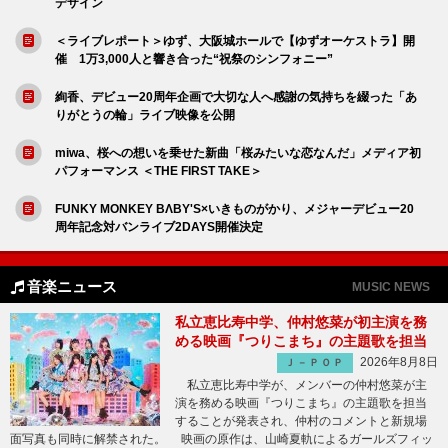
デザイン
＜ライブレポート＞ゆず、大阪城ホールで【ゆずオーケストラ】開
催 1万3,000人と響き合った“祝祭のシンフォニー”
絢香、デビュー20周年企画で大切な人へ感謝の気持ちを綴った「あ
りがとうの輪」ライブ映像を公開
miwa、桜への想いを乗せた新曲「桜みたいな恋なんだ」メディア初
パフォーマンス ＜THE FIRST TAKE＞
FUNKY MONKEY BΛBY'S×いきものがかり、メジャーデビュー20
周年記念対バンライブ2DAYS開催決定
音楽ニュース
MUSIC NEWS
私立恵比寿中学、仲村悠菜が初主演を務
める映画『つりこまち』の主題歌を担当
2026年8月8日
Ｊ－ＰＯＰ
私立恵比寿中学が、メンバーの仲村悠菜が主
演を務める映画『つりこまち』の主題歌を担当
することが発表され、仲村のコメントと新規場
面写真も同時に解禁された。 映画の原作は、山崎夏軌によるガールズフィッ