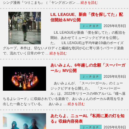
シング漫画『つりこまち』（「ヤングガンガン …
続きを読む
LIL LEAGUE、新曲「僕を探してた」配
信開始＆MV公開
2026年8月8日
Ｊ－ＰＯＰ
LIL LEAGUEが新曲「僕を探してた」の配信を
開始、あわせてミュージックビデオを公開し
た。 LIL LEAGUEは平均年齢19歳のボーイズ
グループ。本作は、切ないメロディと繊細な歌詞が心に寄り添うバラード楽曲
で、流れていく日常の中で …
続きを読む
あいみょん、6年越しの念願「スーパーガ
ール」MV公開
2026年8月8日
Ｊ－ＰＯＰ
あいみょんが、「スーパーガール」のミュー
ジックビデオを公開した。 「スーパーガー
ル」は、2022年リリースの4thアルバム『瞳へ落
ちるよレコード』に収録されている楽曲で、あいみょんのボーカル表現を引き
出した一曲となっている。 あいみょ …
続きを読む
あたらよ、ニューAL『私雨に夏の灯を知
る』収録内容発表
2026年8月8日
Ｊ－ＰＯＰ