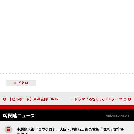
コブクロ
【ビルボード】米津玄師「IRIS OUT」グローバル・ジャパン・ソングスV25達成 韓国公演開催のずとまよが浮上
seiza、初ドラマタイアップ決定 新曲「恋文学」がテレ東系ドラマ『るなしい』EDテーマに
関連ニュース
RELATED NEWS
小渕健太郎（コブクロ）、大阪・堺東商店街の看板「堺東」文字を