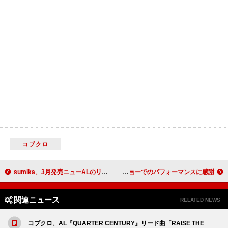
コブクロ
sumika、3月発売ニューALのリード曲「Vermillion」先行配信＆ダスキン新TVCMソングに決定
スパイク・リー、ケンドリック・ラマーのハーフタイム・ショーでのパフォーマンスに感謝
関連ニュース
RELATED NEWS
コブクロ、AL『QUARTER CENTURY』リード曲「RAISE THE