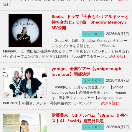
読む
Soala、ドラマ『今夜もシリアルキラーと
待ち合わせ』OP曲「Shadow Memory」
MV公開
2026年8月7日
Ｊ－ＰＯＰ
Soalaが、新曲「Shadow Memory」のミュー
ジックビデオを公開した。 「Shadow
Memory」は、横山裕が主演を務めるドラマ『今夜もシリアルキラーと待ち合わ
せ』のオープニング曲。同ドラマは講談社『good!アフタヌーン …
続きを読む
yonige、全国ツアー【yonige tough
love tour】開催決定
2026年8月7日
Ｊ－ＰＯＰ
yonigeが、11月からの全国ツアー【yonige
tough love tour】の開催を発表した。 yonige
は、東名阪ワンマンツアー【yonige one man
tour 2026】を開幕。メジャー再契約後初のワンマンツアー …
続きを読む
伊藤美来、5thアルバム『39rpm』＆初ベ
ストAL『swirl』発売日決定
2026年8月7日
Ｊ－ＰＯＰ