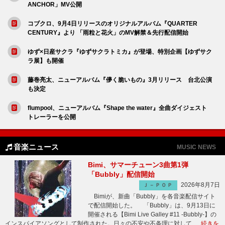
ANCHOR」MV公開
コブクロ、9月4日リリースのオリジナルアルバム『QUARTER
CENTURY』より 「雨粒と花火」のMV解禁＆先行配信開始
ゆず×日産サクラ『ゆずサクラトミカ』が登場、特別企画【ゆずサク
ラ展】も開催
藤巻亮太、ニューアルバム『儚く脆いもの』3月リリース 台北公演
も決定
flumpool、ニューアルバム『Shape the water』全曲ダイジェスト
トレーラーを公開
音楽ニュース
MUSIC NEWS
Bimi、サマーチューン3曲第1弾
「Bubbly」配信開始
2026年8月7日
Ｊ－ＰＯＰ
Bimiが、新曲「Bubbly」を各音楽配信サイト
で配信開始した。 「Bubbly」は、9月13日に
開催される【Bimi Live Galley #11 -Bubbly-】の
インスパイアソングとして制作された。日々の不安や不条理に対して …
続きを