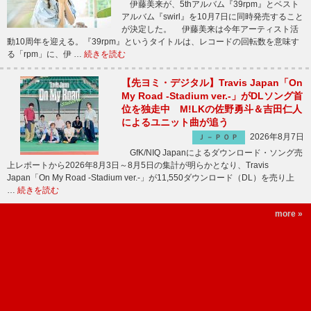
伊藤美来が、5thアルバム『39rpm』とベスト
アルバム『swirl』を10月7日に同時発売すること
が決定した。 伊藤美来は今年アーティスト活
動10周年を迎える。『39rpm』というタイトルは、レコードの回転数を意味す
る「rpm」に、伊 …
続きを読む
【先ヨミ・デジタル】Travis Japan「On
My Road -Stadium ver.-」がDLソング首
位を独走中 M!LKの佐野勇斗＆吉田仁人
によるユニット曲が追う
2026年8月7日
Ｊ－ＰＯＰ
GfK/NIQ Japanによるダウンロード・ソング売
上レポートから2026年8月3日～8月5日の集計が明らかとなり、Travis
Japan「On My Road -Stadium ver.-」が11,550ダウンロード（DL）を売り上
…
続きを読む
more »