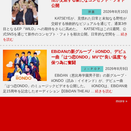
性が交差する新たなコンセプト・フォト
公開
2026年8月10日
洋楽
KATSEYEが、見慣れた日常と未知なる野性が
交錯する独創的なビジュアルを通じて、通算3作
目となるEP『WILD』への期待をさらに高めた。 KATSEYEはこの1週間、公
式SNSを通じて新作のコンセプト・フォトを順次公開。日常的な空間を …
続き
を読む
EBiDANの新グループ・iiONDO、デビュ
ー曲「はつ恋ONDO」MVで“良い温度”を
保つ為に奮闘
2026年8月9日
Ｊ－ＰＯＰ
EBiDAN（恵比寿学園男子部）の新グループ・
iiONDO（読み：イイオンド）が、デビュー曲
「はつ恋ONDO」のミュージックビデオを公開した。 iiONDOは、EBiDAN発
足15周年を記念したオーディション【EBiDAN THE AU …
続きを読む
more »