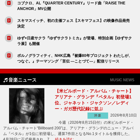
コブクロ、AL『QUARTER CENTURY』リード曲「RAISE THE
ANCHOR」MV公開
スキマスイッチ、初の主催フェス【スキマフェス】の映像作品発売
決定
ゆず×日産サクラ『ゆずサクラトミカ』が登場、特別企画【ゆずサク
ラ展】も開催
ポルノグラフィティ、NHK広島『被爆80年プロジェクト わたしが、
つなぐ。』テーマソング「言伝 ―ことづて―」配信リリース
音楽ニュース
MUSIC NEWS
【米ビルボード・アルバム・チャート】
アリアナ・グランデ『ペタル』初登場1
位、ジャネット・ジャクソン／レディ
ー・ガガ歴代記録に並ぶ
2026年8月10日
洋楽
今週（2026年8月15日付）の米ビルボード・
アルバム・チャート“Billboard 200”は、アリアナ・グランデのニュー・アルバ
ム『ペタル』が1位に初登場し、通算7作目となるNo.1タイトルを獲得した。
4月28日に正式発表され、7 …
続きを読む