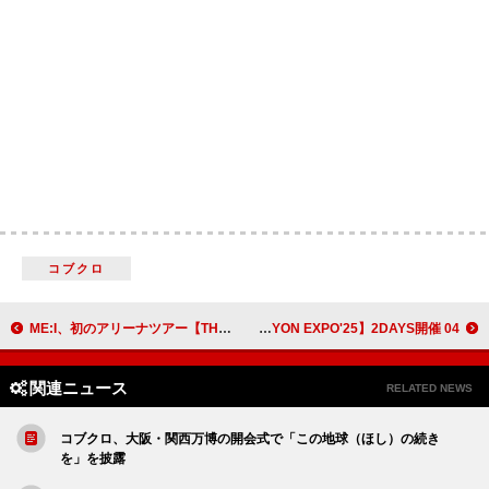
コブクロ
ME:I、初のアリーナツアー【THIS IS ME:I】全国6都市で開催
04 Limited Sazabys、お台場の新アリーナで【YON EXPO'25】2DAYS開催
関連ニュース
RELATED NEWS
コブクロ、大阪・関西万博の開会式で「この地球（ほし）の続き
を」を披露