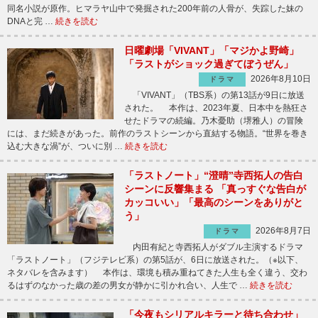
同名小説が原作。ヒマラヤ山中で発掘された200年前の人骨が、失踪した妹の
DNAと完 …
続きを読む
日曜劇場「VIVANT」「マジかよ野崎」
「ラストがショック過ぎてぼうぜん」
2026年8月10日
ドラマ
「VIVANT」（TBS系）の第13話が9日に放送
された。 本作は、2023年夏、日本中を熱狂さ
せたドラマの続編。乃木憂助（堺雅人）の冒険
には、まだ続きがあった。前作のラストシーンから直結する物語。“世界を巻き
込む大きな渦”が、ついに別 …
続きを読む
「ラストノート」“澄晴”寺西拓人の告白
シーンに反響集まる 「真っすぐな告白が
カッコいい」「最高のシーンをありがと
う」
2026年8月7日
ドラマ
内田有紀と寺西拓人がダブル主演するドラマ
「ラストノート」（フジテレビ系）の第5話が、6日に放送された。（※以下、
ネタバレを含みます） 本作は、環境も積み重ねてきた人生も全く違う、交わ
るはずのなかった歳の差の男女が静かに引かれ合い、人生で …
続きを読む
「今夜もシリアルキラーと待ち合わせ」