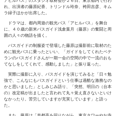
アヒルバス」のスタジオ取材会が２６日、東京都内で行わ
れ、出演者の藤原紀香、トリンドル玲奈、袴田吉彦、キム
ラ緑子ほかが出席した。
ドラマは、都内周遊の観光バス「アヒルバス」を舞台
に、４０歳の新米バスガイド浅倉葉月（藤原）の奮闘と周
囲の人々の物語を描く。
バスガイドの制服姿で登場した藤原は撮影前に取材のた
めに観光バスに乗ったといい、「ガイドをしてくれたベテ
ランのバスガイドさんが一期一会の空間の中で一流のおも
てなしをしてくれて、感動しました」と振り返った。
実際に撮影に入り、バスガイドを演じてみると「日々勉
強で、こんなにもバスガイドという仕事は過酷な激務なの
かと思いました」としみじみ語り、「突然、明日の（台本
の）改定稿が出ましたと言われて丸々覚え直さないといけ
なかったり。苦労していますが充実しています」と語っ
た。
また、藤原は「首都高を回りながら、東京タワーやお寺