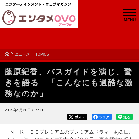
MENU
ニュース
TOPICS
藤原紀香、バスガイドを演じ、驚
きを語る 「こんなにも過酷な激
務なのか」
2015年5月26日 / 15:11
ポスト
シェア
送る
ＮＨＫ・ＢＳプレミアムのプレミアムドラマ「ある日、