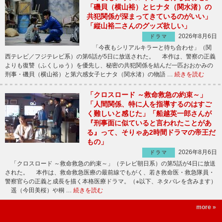
「磯貝（横山裕）とヒナタ（関水渚）の
共犯関係が深まってきているのがいい」
「縦山裕二さんのグッズ欲しい」
2026年8月6日
ドラマ
「今夜もシリアルキラーと待ち合わせ」（関
西テレビ／フジテレビ系）の第6話が5日に放送された。 本作は、警察の正義
よりも復讐（ふくしゅう）を優先し、秘密の共犯関係を結んだ一匹おおかみの
刑事・磯貝（横山裕）と第六感女子ヒナタ（関水渚）の物語 …
続きを読む
「クロスロード ～救命救急の約束～」
「人間関係、特に人を指導するのはすご
く難しいと感じた」「船越英一郎さんが
『刑事面に似ていると言われたことがあ
る』って、そりゃあ2時間ドラマの帝王だ
もの」
2026年8月6日
ドラマ
「クロスロード ～救命救急の約束～」（テレビ朝日系）の第5話が4日に放送
された。 本作は、救命救急医療の最前線でもがく、若き救命医・救急隊員・
警察官らの正義と成長を描く本格医療ドラマ。（※以下、ネタバレを含みます）
遥（今田美桜）や桐 …
続きを読む
more »