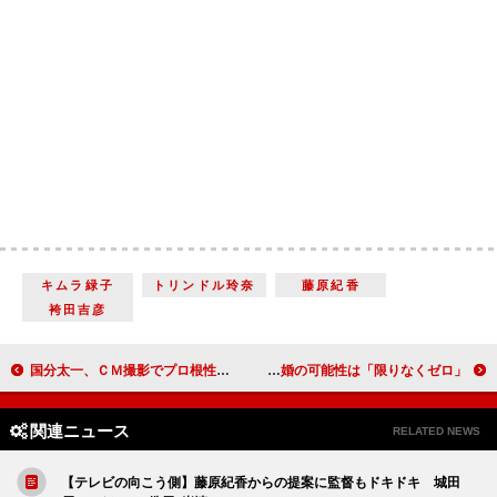
キムラ緑子
トリンドル玲奈
藤原紀香
袴田吉彦
国分太一、ＣＭ撮影でプロ根性を見せる 豪快な食べっぷりにスタッフも感心
中居正広が“利きコーク”に挑戦 結婚の可能性は「限りなくゼロ」
関連ニュース
RELATED NEWS
【テレビの向こう側】藤原紀香からの提案に監督もドキドキ 城田