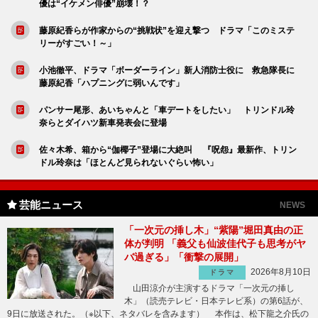
優は“イケメン俳優”崩壊！？
藤原紀香らが作家からの“挑戦状”を迎え撃つ ドラマ「このミステ
リーがすごい！～」
小池徹平、ドラマ「ボーダーライン」新人消防士役に 救急隊長に
藤原紀香「ハプニングに弱いんです」
パンサー尾形、あいちゃんと「車デートをしたい」 トリンドル玲
奈らとダイハツ新車発表会に登場
佐々木希、箱から“伽椰子”登場に大絶叫 『呪怨』最新作、トリン
ドル玲奈は「ほとんど見られないぐらい怖い」
芸能ニュース
NEWS
「一次元の挿し木」“紫陽”堀田真由の正
体が判明 「義父も仙波佳代子も思考がヤ
バ過ぎる」「衝撃の展開」
2026年8月10日
ドラマ
山田涼介が主演するドラマ「一次元の挿し
木」（読売テレビ・日本テレビ系）の第6話が、
9日に放送された。（※以下、ネタバレを含みます） 本作は、松下龍之介氏の