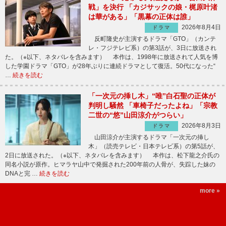
戦」を決行 「カジサックの娘・梶原叶渚
は華がある」「黒幕の正体は誰」
2026年8月4日
ドラマ
反町隆史が主演するドラマ「GTO」（カンテ
レ・フジテレビ系）の第3話が、3日に放送され
た。（※以下、ネタバレを含みます） 本作は、1998年に放送されて人気を博
した学園ドラマ「GTO」が28年ぶりに連続ドラマとして復活。50代になった“
…
続きを読む
「一次元の挿し木」“唯”白石聖の正体が
判明し騒然 「車椅子だったよね」「宗教
二世の“悠”山田涼介がつらい」
2026年8月3日
ドラマ
山田涼介が主演するドラマ「一次元の挿し
木」（読売テレビ・日本テレビ系）の第5話が、
2日に放送された。（※以下、ネタバレを含みます） 本作は、松下龍之介氏の
同名小説が原作。ヒマラヤ山中で発掘された200年前の人骨が、失踪した妹の
DNAと完 …
続きを読む
more »