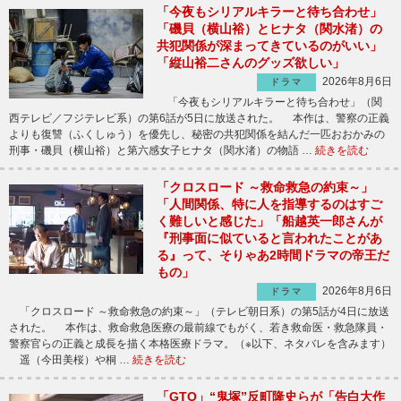
「今夜もシリアルキラーと待ち合わせ」
「磯貝（横山裕）とヒナタ（関水渚）の
共犯関係が深まってきているのがいい」
「縦山裕二さんのグッズ欲しい」
2026年8月6日
ドラマ
「今夜もシリアルキラーと待ち合わせ」（関
西テレビ／フジテレビ系）の第6話が5日に放送された。 本作は、警察の正義
よりも復讐（ふくしゅう）を優先し、秘密の共犯関係を結んだ一匹おおかみの
刑事・磯貝（横山裕）と第六感女子ヒナタ（関水渚）の物語 …
続きを読む
「クロスロード ～救命救急の約束～」
「人間関係、特に人を指導するのはすご
く難しいと感じた」「船越英一郎さんが
『刑事面に似ていると言われたことがあ
る』って、そりゃあ2時間ドラマの帝王だ
もの」
2026年8月6日
ドラマ
「クロスロード ～救命救急の約束～」（テレビ朝日系）の第5話が4日に放送
された。 本作は、救命救急医療の最前線でもがく、若き救命医・救急隊員・
警察官らの正義と成長を描く本格医療ドラマ。（※以下、ネタバレを含みます）
遥（今田美桜）や桐 …
続きを読む
「GTO」“鬼塚”反町隆史らが「告白大作