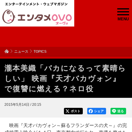
MENU
ニュース
TOPICS
瀧本美織「バカになるって素晴ら
しい」 映画『天才バカヴォン』
で復讐に燃える？ネロ役
2015年5月14日 / 20:15
ポスト
シェア
送る
映画『天才バカヴォン～蘇るフランダースの犬～』の完