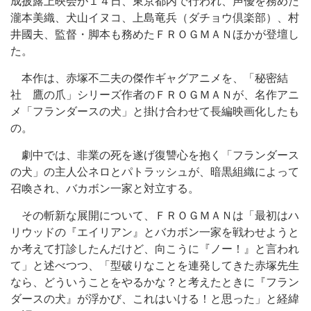
成披露上映会が１４日、東京都内で行われ、声優を務めた
瀧本美織、犬山イヌコ、上島竜兵（ダチョウ倶楽部）、村
井國夫、監督・脚本も務めたＦＲＯＧＭＡＮほかが登壇し
た。
本作は、赤塚不二夫の傑作ギャグアニメを、「秘密結
社 鷹の爪」シリーズ作者のＦＲＯＧＭＡＮが、名作アニ
メ「フランダースの犬」と掛け合わせて長編映画化したも
の。
劇中では、非業の死を遂げ復讐心を抱く「フランダース
の犬」の主人公ネロとパトラッシュが、暗黒組織によって
召喚され、バカボン一家と対立する。
その斬新な展開について、ＦＲＯＧＭＡＮは「最初はハ
リウッドの『エイリアン』とバカボン一家を戦わせようと
か考えて打診したんだけど、向こうに『ノー！』と言われ
て」と述べつつ、「型破りなことを連発してきた赤塚先生
なら、どういうことをやるかな？と考えたときに『フラン
ダースの犬』が浮かび、これはいける！と思った」と経緯