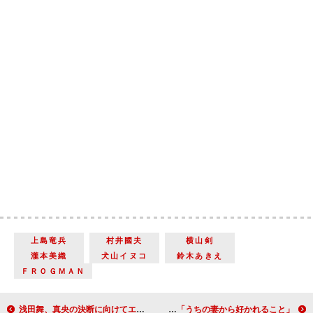
上島竜兵
村井國夫
横山剣
瀧本美織
犬山イヌコ
鈴木あきえ
ＦＲＯＧＭＡＮ
浅田舞、真央の決断に向けてエール 「どっちの道でも幸せになれる」
松岡修造、自身作詞の応援ソング熱唱 熱弁ふるうも夢は「うちの妻から好かれること」