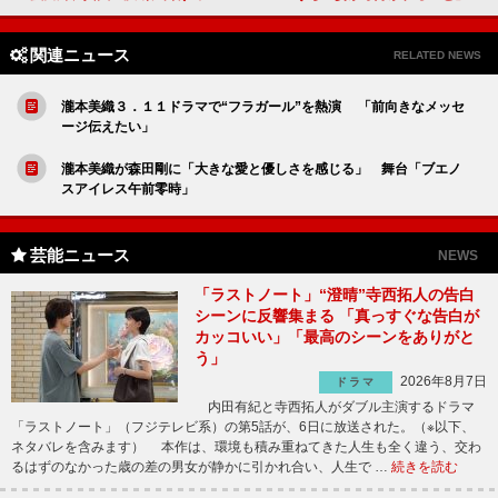
関連ニュース
RELATED NEWS
瀧本美織３．１１ドラマで“フラガール”を熱演 「前向きなメッセ
ージ伝えたい」
瀧本美織が森田剛に「大きな愛と優しさを感じる」 舞台「ブエノ
スアイレス午前零時」
芸能ニュース
NEWS
「ラストノート」“澄晴”寺西拓人の告白
シーンに反響集まる 「真っすぐな告白が
カッコいい」「最高のシーンをありがと
う」
2026年8月7日
ドラマ
内田有紀と寺西拓人がダブル主演するドラマ
「ラストノート」（フジテレビ系）の第5話が、6日に放送された。（※以下、
ネタバレを含みます） 本作は、環境も積み重ねてきた人生も全く違う、交わ
るはずのなかった歳の差の男女が静かに引かれ合い、人生で …
続きを読む