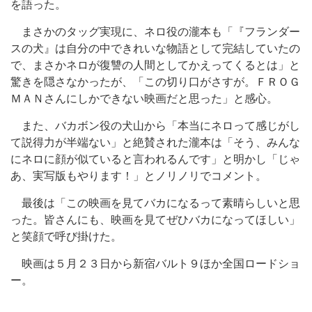
を語った。
まさかのタッグ実現に、ネロ役の瀧本も「『フランダー
スの犬』は自分の中できれいな物語として完結していたの
で、まさかネロが復讐の人間としてかえってくるとは」と
驚きを隠さなかったが、「この切り口がさすが。ＦＲＯＧ
ＭＡＮさんにしかできない映画だと思った」と感心。
また、バカボン役の犬山から「本当にネロって感じがし
て説得力が半端ない」と絶賛された瀧本は「そう、みんな
にネロに顔が似ていると言われるんです」と明かし「じゃ
あ、実写版もやります！」とノリノリでコメント。
最後は「この映画を見てバカになるって素晴らしいと思
った。皆さんにも、映画を見てぜひバカになってほしい」
と笑顔で呼び掛けた。
映画は５月２３日から新宿バルト９ほか全国ロードショ
ー。