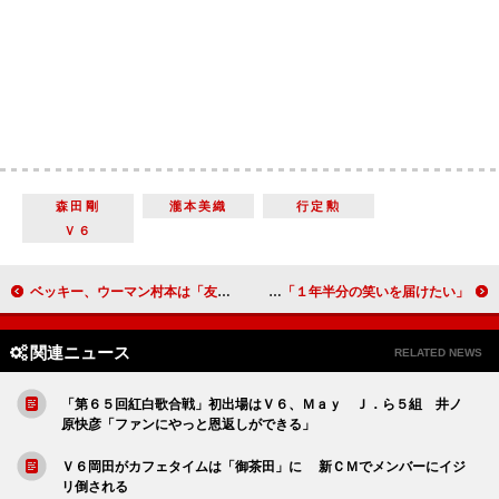
森田剛
瀧本美織
行定勲
Ｖ６
ベッキー、ウーマン村本は「友達」 泉ピン子「あんな小者は許さない」と一蹴
ジャニーズＷＥＳＴで団五郎一座が復活 新春舞台で「１年半分の笑いを届けたい」
関連ニュース
RELATED NEWS
「第６５回紅白歌合戦」初出場はＶ６、Ｍａｙ Ｊ．ら５組 井ノ
原快彦「ファンにやっと恩返しができる」
Ｖ６岡田がカフェタイムは「御茶田」に 新ＣＭでメンバーにイジ
リ倒される