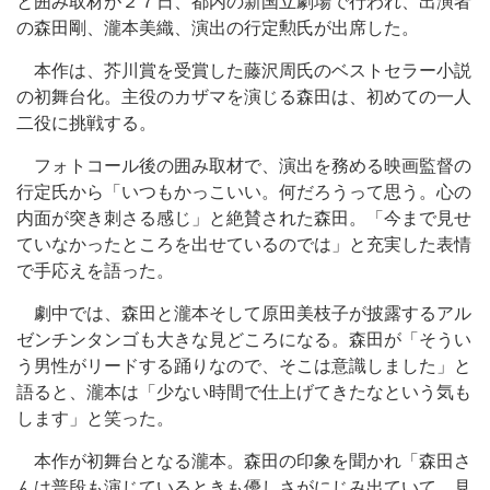
と囲み取材が２７日、都内の新国立劇場で行われ、出演者
の森田剛、瀧本美織、演出の行定勲氏が出席した。
本作は、芥川賞を受賞した藤沢周氏のベストセラー小説
の初舞台化。主役のカザマを演じる森田は、初めての一人
二役に挑戦する。
フォトコール後の囲み取材で、演出を務める映画監督の
行定氏から「いつもかっこいい。何だろうって思う。心の
内面が突き刺さる感じ」と絶賛された森田。「今まで見せ
ていなかったところを出せているのでは」と充実した表情
で手応えを語った。
劇中では、森田と瀧本そして原田美枝子が披露するアル
ゼンチンタンゴも大きな見どころになる。森田が「そうい
う男性がリードする踊りなので、そこは意識しました」と
語ると、瀧本は「少ない時間で仕上げてきたなという気も
します」と笑った。
本作が初舞台となる瀧本。森田の印象を聞かれ「森田さ
んは普段も演じているときも優しさがにじみ出ていて、見