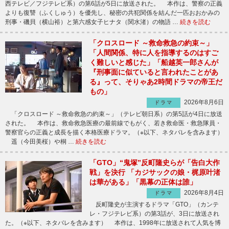
西テレビ／フジテレビ系）の第6話が5日に放送された。 本作は、警察の正義
よりも復讐（ふくしゅう）を優先し、秘密の共犯関係を結んだ一匹おおかみの
刑事・磯貝（横山裕）と第六感女子ヒナタ（関水渚）の物語 …
続きを読む
「クロスロード ～救命救急の約束～」
「人間関係、特に人を指導するのはすご
く難しいと感じた」「船越英一郎さんが
『刑事面に似ていると言われたことがあ
る』って、そりゃあ2時間ドラマの帝王だ
もの」
2026年8月6日
ドラマ
「クロスロード ～救命救急の約束～」（テレビ朝日系）の第5話が4日に放送
された。 本作は、救命救急医療の最前線でもがく、若き救命医・救急隊員・
警察官らの正義と成長を描く本格医療ドラマ。（※以下、ネタバレを含みます）
遥（今田美桜）や桐 …
続きを読む
「GTO」“鬼塚”反町隆史らが「告白大作
戦」を決行 「カジサックの娘・梶原叶渚
は華がある」「黒幕の正体は誰」
2026年8月4日
ドラマ
反町隆史が主演するドラマ「GTO」（カンテ
レ・フジテレビ系）の第3話が、3日に放送され
た。（※以下、ネタバレを含みます） 本作は、1998年に放送されて人気を博