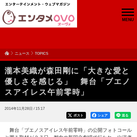
MENU
ニュース
TOPICS
瀧本美織が森田剛に「大きな愛と
優しさを感じる」 舞台「ブエノ
スアイレス午前零時」
2014年11月28日 / 15:17
ポスト
シェア
送る
舞台「ブエノスアイレス午前零時」の公開フォトコール