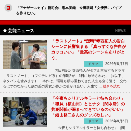
「アナザースカイ」新司会に瀧本美織 今田耕司「女優界にパイプ
を作りたい」
芸能ニュース
NEWS
「ラストノート」“澄晴”寺西拓人の告白
シーンに反響集まる 「真っすぐな告白が
カッコいい」「最高のシーンをありがと
う」
2026年8月7日
ドラマ
内田有紀と寺西拓人がダブル主演するドラマ
「ラストノート」（フジテレビ系）の第5話が、6日に放送された。（※以下、
ネタバレを含みます） 本作は、環境も積み重ねてきた人生も全く違う、交わ
るはずのなかった歳の差の男女が静かに引かれ合い、人生で …
続きを読む
「今夜もシリアルキラーと待ち合わせ」
「磯貝（横山裕）とヒナタ（関水渚）の
共犯関係が深まってきているのがいい」
「縦山裕二さんのグッズ欲しい」
2026年8月6日
ドラマ
「今夜もシリアルキラーと待ち合わせ」（関