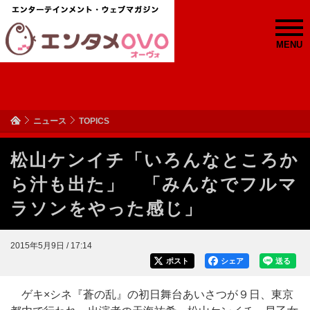
MENU
ニュース
TOPICS
松山ケンイチ「いろんなところか
ら汁も出た」 「みんなでフルマ
ラソンをやった感じ」
2015年5月9日 / 17:14
ポスト
シェア
送る
ゲキ×シネ『蒼の乱』の初日舞台あいさつが９日、東京