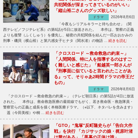
共犯関係が深まってきているのがいい」
「縦山裕二さんのグッズ欲しい」
2026年8月6日
ドラマ
「今夜もシリアルキラーと待ち合わせ」（関
西テレビ／フジテレビ系）の第6話が5日に放送された。 本作は、警察の正義
よりも復讐（ふくしゅう）を優先し、秘密の共犯関係を結んだ一匹おおかみの
刑事・磯貝（横山裕）と第六感女子ヒナタ（関水渚）の物語 …
続きを読む
「クロスロード ～救命救急の約束～」
「人間関係、特に人を指導するのはすご
く難しいと感じた」「船越英一郎さんが
『刑事面に似ていると言われたことがあ
る』って、そりゃあ2時間ドラマの帝王だ
もの」
2026年8月6日
ドラマ
「クロスロード ～救命救急の約束～」（テレビ朝日系）の第5話が4日に放送
された。 本作は、救命救急医療の最前線でもがく、若き救命医・救急隊員・
警察官らの正義と成長を描く本格医療ドラマ。（※以下、ネタバレを含みます）
遥（今田美桜）や桐 …
続きを読む
「GTO」“鬼塚”反町隆史らが「告白大作
戦」を決行 「カジサックの娘・梶原叶渚
は華がある」「黒幕の正体は誰」