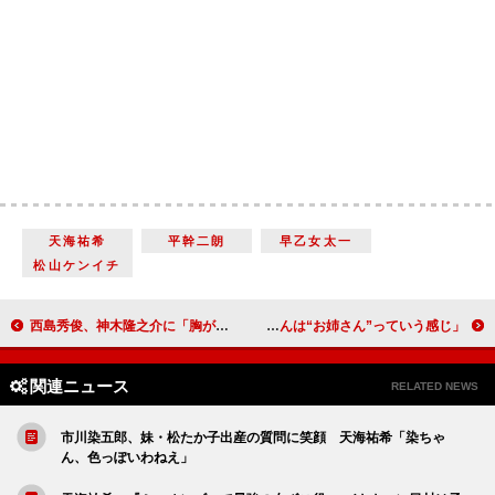
天海祐希
平幹二朗
早乙女太一
松山ケンイチ
西島秀俊、神木隆之介に「胸がざわついた」 神木「西島さんが本気でカッコつけているところを見たかった」
川口春奈、北川景子と探偵役で共演 川口「北川さんは“お姉さん”っていう感じ」
関連ニュース
RELATED NEWS
市川染五郎、妹・松たか子出産の質問に笑顔 天海祐希「染ちゃ
ん、色っぽいわねえ」