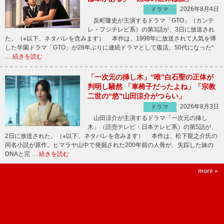
2026年8月4日
ドラマ
反町隆史が主演するドラマ「GTO」（カンテ
レ・フジテレビ系）の第3話が、3日に放送され
た。（※以下、ネタバレを含みます） 本作は、1998年に放送されて人気を博
した学園ドラマ「GTO」が28年ぶりに連続ドラマとして復活。50代になった“
…
続きを読む
「一次元の挿し木」“唯”白石聖の正体が
判明し騒然 「車椅子だったよね」「宗教
二世の“悠”山田涼介がつらい」
2026年8月3日
ドラマ
山田涼介が主演するドラマ「一次元の挿し
木」（読売テレビ・日本テレビ系）の第5話が、
2日に放送された。（※以下、ネタバレを含みます） 本作は、松下龍之介氏の
同名小説が原作。ヒマラヤ山中で発掘された200年前の人骨が、失踪した妹の
DNAと完 …
続きを読む
more »