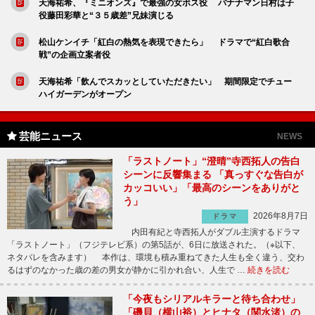
天海祐希、『ミニオンズ』で最強の女ボス役 バナナマン日村は子
役藤田彩華と“３５歳差”兄妹演じる
松山ケンイチ「紅白の熱気を表現できたら」 ドラマで“紅白歌合
戦”の企画立案者役
天海祐希「飲んでスカッとしていただきたい」 期間限定でチュー
ハイガーデンがオープン
芸能ニュース
NEWS
「ラストノート」“澄晴”寺西拓人の告白
シーンに反響集まる 「真っすぐな告白が
カッコいい」「最高のシーンをありがと
う」
2026年8月7日
ドラマ
内田有紀と寺西拓人がダブル主演するドラマ
「ラストノート」（フジテレビ系）の第5話が、6日に放送された。（※以下、
ネタバレを含みます） 本作は、環境も積み重ねてきた人生も全く違う、交わ
るはずのなかった歳の差の男女が静かに引かれ合い、人生で …
続きを読む
「今夜もシリアルキラーと待ち合わせ」
「磯貝（横山裕）とヒナタ（関水渚）の