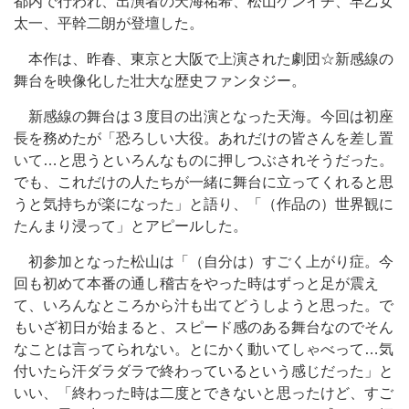
都内で行われ、出演者の天海祐希、松山ケンイチ、早乙女
太一、平幹二朗が登壇した。
本作は、昨春、東京と大阪で上演された劇団☆新感線の
舞台を映像化した壮大な歴史ファンタジー。
新感線の舞台は３度目の出演となった天海。今回は初座
長を務めたが「恐ろしい大役。あれだけの皆さんを差し置
いて…と思うといろんなものに押しつぶされそうだった。
でも、これだけの人たちが一緒に舞台に立ってくれると思
うと気持ちが楽になった」と語り、「（作品の）世界観に
たんまり浸って」とアピールした。
初参加となった松山は「（自分は）すごく上がり症。今
回も初めて本番の通し稽古をやった時はずっと足が震え
て、いろんなところから汁も出てどうしようと思った。で
もいざ初日が始まると、スピード感のある舞台なのでそん
なことは言ってられない。とにかく動いてしゃべって…気
付いたら汗ダラダラで終わっているという感じだった」と
いい、「終わった時は二度とできないと思ったけど、すご