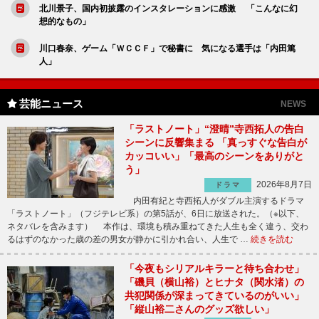
北川景子、国内初披露のインスタレーションに感激 「こんなに幻
想的なもの」
川口春奈、ゲーム「ＷＣＣＦ」で秘書に 気になる選手は「内田篤
人」
芸能ニュース
NEWS
「ラストノート」“澄晴”寺西拓人の告白
シーンに反響集まる 「真っすぐな告白が
カッコいい」「最高のシーンをありがと
う」
2026年8月7日
ドラマ
内田有紀と寺西拓人がダブル主演するドラマ
「ラストノート」（フジテレビ系）の第5話が、6日に放送された。（※以下、
ネタバレを含みます） 本作は、環境も積み重ねてきた人生も全く違う、交わ
るはずのなかった歳の差の男女が静かに引かれ合い、人生で …
続きを読む
「今夜もシリアルキラーと待ち合わせ」
「磯貝（横山裕）とヒナタ（関水渚）の
共犯関係が深まってきているのがいい」
「縦山裕二さんのグッズ欲しい」