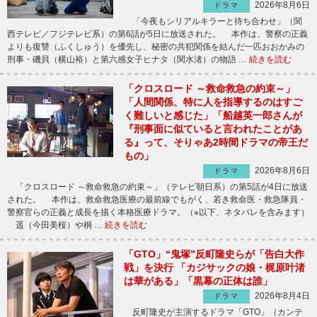
2026年8月6日
ドラマ
「今夜もシリアルキラーと待ち合わせ」（関
西テレビ／フジテレビ系）の第6話が5日に放送された。 本作は、警察の正義
よりも復讐（ふくしゅう）を優先し、秘密の共犯関係を結んだ一匹おおかみの
刑事・磯貝（横山裕）と第六感女子ヒナタ（関水渚）の物語 …
続きを読む
「クロスロード ～救命救急の約束～」
「人間関係、特に人を指導するのはすご
く難しいと感じた」「船越英一郎さんが
『刑事面に似ていると言われたことがあ
る』って、そりゃあ2時間ドラマの帝王だ
もの」
2026年8月6日
ドラマ
「クロスロード ～救命救急の約束～」（テレビ朝日系）の第5話が4日に放送
された。 本作は、救命救急医療の最前線でもがく、若き救命医・救急隊員・
警察官らの正義と成長を描く本格医療ドラマ。（※以下、ネタバレを含みます）
遥（今田美桜）や桐 …
続きを読む
「GTO」“鬼塚”反町隆史らが「告白大作
戦」を決行 「カジサックの娘・梶原叶渚
は華がある」「黒幕の正体は誰」
2026年8月4日
ドラマ
反町隆史が主演するドラマ「GTO」（カンテ