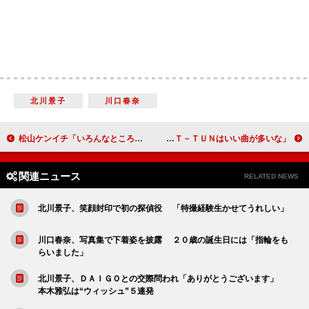
北川景子
川口春奈
松山ケンイチ「いろんなところから汁も出た」 「みんなでフルマラソンをやった感じ」
ＫＡＴ－ＴＵＮ、東京ドームでプレミアムライブ 上田竜也「ＫＡＴ－ＴＵＮはいい曲が多いな」
関連ニュース
RELATED NEWS
北川景子、笑顔封印で初の探偵役 「特撮経験生かせてうれしい」
川口春奈、写真集で下着姿を披露 ２０歳の誕生日には「指輪をも
らいました」
北川景子、ＤＡＩＧＯとの交際問われ「ありがとうございます」
本木雅弘は“ウィッシュ”５連発