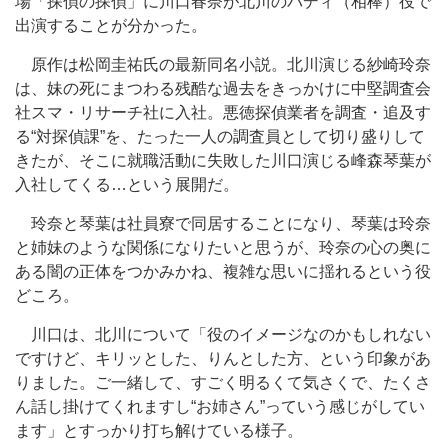
場「探偵の探偵」に川口春奈が北川のバディ（相棒）役で
出演することが分かった。
原作は松岡圭祐氏の最新同名小説。北川演じる紗崎玲奈
は、妹の死にまつわる残酷な過去をきっかけに中堅調査会
社スマ・リサーチ社に入社。悪徳探偵業者を調査・追及す
る“対探偵課”を、たった一人の調査員として切り盛りして
きたが、そこに就職活動に失敗した川口演じる峰森琴葉が
入社してくる…という展開だ。
玲奈と琴葉は社員寮で同居することになり、琴葉は玲奈
と姉妹のような関係になりたいと思うが、玲奈の心の奥に
ある闇の正体をつかみかね、複雑な思いに揺れるという役
どころ。
川口は、北川について「役のイメージなのかもしれない
ですけど、キリッとした、りんとした方、という印象があ
りました。ご一緒して、すごく明るくて気さくで、たくさ
ん話し掛けてくれますし“お姉さん”っていう感じがしてい
ます」とすっかり打ち解けている様子。