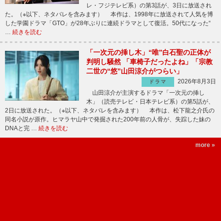
レ・フジテレビ系）の第3話が、3日に放送され
た。（※以下、ネタバレを含みます） 本作は、1998年に放送されて人気を博
した学園ドラマ「GTO」が28年ぶりに連続ドラマとして復活。50代になった“
…
続きを読む
「一次元の挿し木」“唯”白石聖の正体が
判明し騒然 「車椅子だったよね」「宗教
二世の“悠”山田涼介がつらい」
2026年8月3日
ドラマ
山田涼介が主演するドラマ「一次元の挿し
木」（読売テレビ・日本テレビ系）の第5話が、
2日に放送された。（※以下、ネタバレを含みます） 本作は、松下龍之介氏の
同名小説が原作。ヒマラヤ山中で発掘された200年前の人骨が、失踪した妹の
DNAと完 …
続きを読む
more »